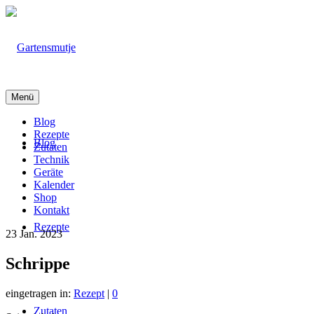
Menü
Blog
Rezepte
Blog
Zutaten
Technik
Geräte
Kalender
Shop
Kontakt
Rezepte
23
Jan. 2023
Schrippe
eingetragen in:
Rezept
|
0
Zutaten