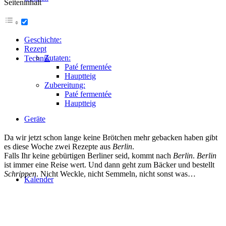
Seiteninhalt
Geschichte:
Rezept
Zutaten:
Technik
Paté fermentée
Hauptteig
Zubereitung:
Paté fermentée
Hauptteig
Geräte
Da wir jetzt schon lange keine Brötchen mehr gebacken haben gibt
es diese Woche zwei Rezepte aus
Berlin
.
Falls Ihr keine gebürtigen Berliner seid, kommt nach
Berlin
.
Berlin
ist immer eine Reise wert. Und dann geht zum Bäcker und bestellt
Schrippen
. Nicht Weckle, nicht Semmeln, nicht sonst was…
Kalender