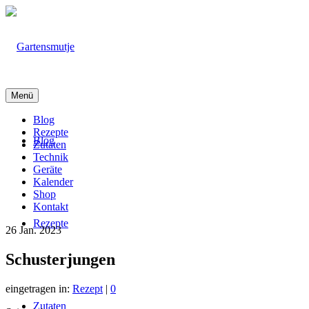
Menü
Blog
Rezepte
Blog
Zutaten
Technik
Geräte
Kalender
Shop
Kontakt
Rezepte
26
Jan. 2023
Schusterjungen
eingetragen in:
Rezept
|
0
Zutaten