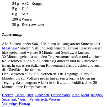
24 g
ASG, Roggen
5 g
Hefe
8 g
Salz
290 g
Wasser
30 g
Reservewasser
Zubereitung:
Alle Zutaten, außer Salz, 7 Minuten bei langsamster Stufe mit der
Maschine
* kneten. Salz und gegebenenfalls etwas Reservewasser
hinzugeben und weitere 6 Minuten auf Stufe zwei kneten.
30 Minuten gehen lassen, den Teig zusammenstoßen und zu einer
Rolle formen. Die Rolle Rechteckig drücken und in 8 Brötchen
teilen. In etwas zusätzlichem Roggenmehl flach drücken und auch
die Oberfläche bestäuben.
Den Backofen auf 250°C vorheizen. Die Teiglinge 60 bis 90
Minuten bis zur Vollgare gehen lassen (erste leichte Dellen im
Teigling, da er langsam wieder in sich zusammenfällt), dann 20
Minuten ohne Dampf backen.
Backen
,
Berlin
,
Brot
,
Brötchen
,
Deutschland
,
Hefe
,
Mehl
,
Roggen
,
Sauerteig
,
Vegan
,
Vegetarisch
,
Weizen
Vorheriger Eintrag