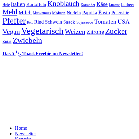
Knoblauch
Italien
Käse
Kartoffeln
Lorbeer
Hefe
Koriander
Limette
Mehl
Pasta
Milch
Paprika
Petersilie
Nudeln
Möhren
Muskatnuss
Pfeffer
Tomaten
USA
Rind
Schwein
Snack
Sojasauce
Reis
Vegetarisch
Zucker
Vegan
Weizen
Zitrone
Zwiebeln
Zutat
1
Das 5
/
Toast-Freebie im Newsletter!
2
Home
Newsletter