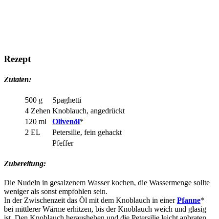
Rezept
Zutaten:
500 g
Spaghetti
4 Zehen
Knoblauch, angedrückt
120 ml
Olivenöl
*
2 EL
Petersilie, fein gehackt
Pfeffer
Zubereitung:
Die Nudeln in gesalzenem Wasser kochen, die Wassermenge sollte
weniger als sonst empfohlen sein.
In der Zwischenzeit das Öl mit dem Knoblauch in einer
Pfanne
*
bei mittlerer Wärme erhitzen, bis der Knoblauch weich und glasig
ist. Den Knoblauch herausheben und die Petersilie leicht anbraten.