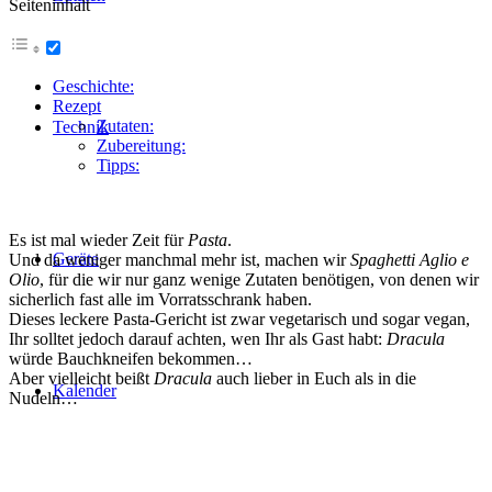
Seiteninhalt
Geschichte:
Rezept
Zutaten:
Technik
Zubereitung:
Tipps:
Es ist mal wieder Zeit für
Pasta
.
Geräte
Und da weniger manchmal mehr ist, machen wir
Spaghetti Aglio e
Olio
, für die wir nur ganz wenige Zutaten benötigen, von denen wir
sicherlich fast alle im Vorratsschrank haben.
Dieses leckere Pasta-Gericht ist zwar vegetarisch und sogar vegan,
Ihr solltet jedoch darauf achten, wen Ihr als Gast habt:
Dracula
würde Bauchkneifen bekommen…
Aber vielleicht beißt
Dracula
auch lieber in Euch als in die
Kalender
Nudeln…