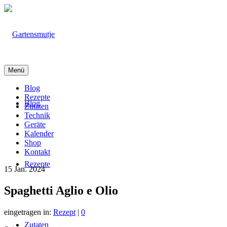
Menü
Blog
Rezepte
Blog
Zutaten
Technik
Geräte
Kalender
Shop
Kontakt
Rezepte
15
Jan. 2024
Spaghetti Aglio e Olio
eingetragen in:
Rezept
|
0
Zutaten