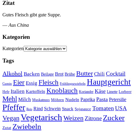
Zitat
Gutes Fleisch gibt gute Suppe.
—
Aus China
Kategorien
Kategorien
Tags
Butter
Alkohol
Cocktail
Backen
Brot
Chili
Brühe
Beilage
Hauptgericht
Eier
Fleisch
Essig
Cumin
Frühlingszwiebeln
Knoblauch
Italien
Käse
Kartoffeln
Lorbeer
Hefe
Koriander
Limette
Mehl
Pasta
Milch
Paprika
Petersilie
Nudeln
Möhren
Muskatnuss
Pfeffer
Tomaten
USA
Rind
Schwein
Snack
Sojasauce
Reis
Vegetarisch
Zucker
Vegan
Weizen
Zitrone
Zwiebeln
Zutat