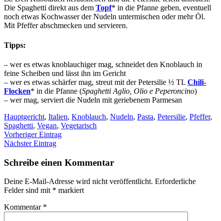
Die Spaghetti direkt aus dem
Topf
* in die Pfanne geben, eventuell
noch etwas Kochwasser der Nudeln untermischen oder mehr Öl.
Mit Pfeffer abschmecken und servieren.
Tipps:
– wer es etwas knoblauchiger mag, schneidet den Knoblauch in
feine Scheiben und lässt ihn im Gericht
– wer es etwas schärfer mag, streut mit der Petersilie ½ TL
Chili-
Flocken
* in die Pfanne (
Spaghetti Aglio, Olio e Peperoncino
)
– wer mag, serviert die Nudeln mit geriebenem Parmesan
Hauptgericht
,
Italien
,
Knoblauch
,
Nudeln
,
Pasta
,
Petersilie
,
Pfeffer
,
Spaghetti
,
Vegan
,
Vegetarisch
Vorheriger Eintrag
Nächster Eintrag
Schreibe einen Kommentar
Deine E-Mail-Adresse wird nicht veröffentlicht.
Erforderliche
Felder sind mit
*
markiert
Kommentar
*