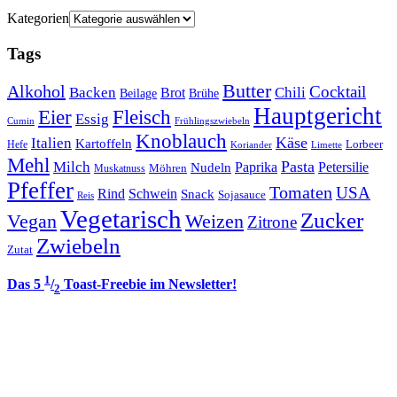
Kategorien
Tags
Butter
Alkohol
Cocktail
Backen
Brot
Chili
Brühe
Beilage
Hauptgericht
Eier
Fleisch
Essig
Cumin
Frühlingszwiebeln
Knoblauch
Italien
Käse
Kartoffeln
Lorbeer
Hefe
Koriander
Limette
Mehl
Pasta
Milch
Paprika
Petersilie
Nudeln
Möhren
Muskatnuss
Pfeffer
Tomaten
USA
Rind
Schwein
Snack
Sojasauce
Reis
Vegetarisch
Zucker
Vegan
Weizen
Zitrone
Zwiebeln
Zutat
1
Das 5
/
Toast-Freebie im Newsletter!
2