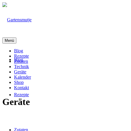
Menü
Blog
Rezepte
Blog
Zutaten
Technik
Geräte
Kalender
Shop
Kontakt
Rezepte
Geräte
Zutaten