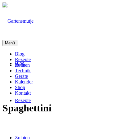
Menü
Blog
Rezepte
Blog
Zutaten
Technik
Geräte
Kalender
Shop
Kontakt
Rezepte
Spaghettini
Zutaten