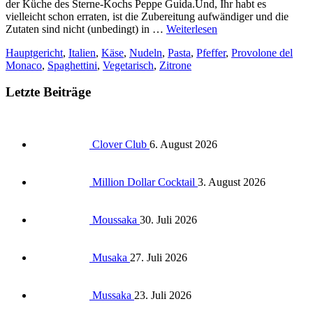
der Küche des Sterne-Kochs Peppe Guida.Und, Ihr habt es
vielleicht schon erraten, ist die Zubereitung aufwändiger und die
Zutaten sind nicht (unbedingt) in …
Weiterlesen
Hauptgericht
,
Italien
,
Käse
,
Nudeln
,
Pasta
,
Pfeffer
,
Provolone del
Monaco
,
Spaghettini
,
Vegetarisch
,
Zitrone
Letzte Beiträge
Clover Club
6. August 2026
Million Dollar Cocktail
3. August 2026
Moussaka
30. Juli 2026
Musaka
27. Juli 2026
Mussaka
23. Juli 2026