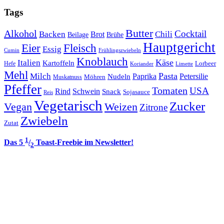
Tags
Butter
Alkohol
Cocktail
Backen
Brot
Chili
Brühe
Beilage
Hauptgericht
Eier
Fleisch
Essig
Cumin
Frühlingszwiebeln
Knoblauch
Italien
Käse
Kartoffeln
Lorbeer
Hefe
Koriander
Limette
Mehl
Pasta
Milch
Paprika
Petersilie
Nudeln
Möhren
Muskatnuss
Pfeffer
Tomaten
USA
Rind
Schwein
Snack
Sojasauce
Reis
Vegetarisch
Zucker
Vegan
Weizen
Zitrone
Zwiebeln
Zutat
1
Das 5
/
Toast-Freebie im Newsletter!
2