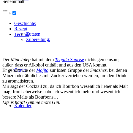
Seiteninhalt
Geschichte:
Rezept
Zutaten:
Technik
Zubereitung:
Der
Mint Julep
hat mit dem
Tequila Sunrise
nichts gemeinsam,
außer, dass er Alkohol enthält und aus den USA kommt.
Geräte
Er gehört wie der
Mojito
zur losen Gruppe der
Smashes
, bei denen
Minze oder ähnliches mit Zucker verrieben werden, um den Drink
zu aromatisieren.
Mir sagt der Cocktail zu, da ich Bourbon wesentlich lieber als Malt
mag. Ironischerweise habe ich wesentlich mehr und wesentlich
bessere Malts als Bourbons…
Life is hard! Gimme more Gin!
Kalender