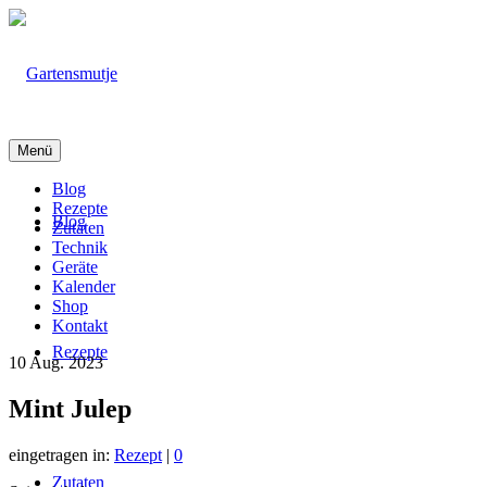
Menü
Blog
Rezepte
Blog
Zutaten
Technik
Geräte
Kalender
Shop
Kontakt
Rezepte
10
Aug. 2023
Mint Julep
eingetragen in:
Rezept
|
0
Zutaten