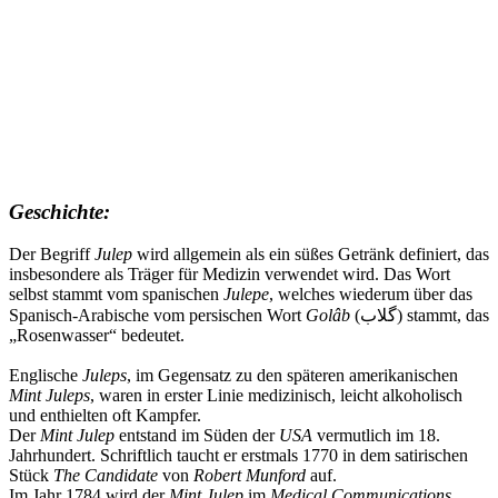
Geschichte:
Der Begriff
Julep
wird allgemein als ein süßes Getränk definiert, das
insbesondere als Träger für Medizin verwendet wird. Das Wort
selbst stammt vom spanischen
Julepe
, welches wiederum über das
Spanisch-Arabische vom persischen Wort
Golâb
(گلاب) stammt, das
„Rosenwasser“ bedeutet.
Englische
Juleps
, im Gegensatz zu den späteren amerikanischen
Mint Juleps
, waren in erster Linie medizinisch, leicht alkoholisch
und enthielten oft Kampfer.
Der
Mint Julep
entstand im Süden der
USA
vermutlich im 18.
Jahrhundert. Schriftlich taucht er erstmals 1770 in dem satirischen
Stück
The Candidate
von
Robert Munford
auf.
Im Jahr 1784 wird der
Mint Julep
im
Medical Communications