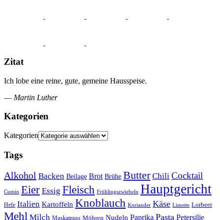
Zitat
Ich lobe eine reine, gute, gemeine Hausspeise.
—
Martin Luther
Kategorien
Kategorien
Tags
Butter
Alkohol
Cocktail
Backen
Brot
Chili
Brühe
Beilage
Hauptgericht
Eier
Fleisch
Essig
Cumin
Frühlingszwiebeln
Knoblauch
Italien
Käse
Kartoffeln
Lorbeer
Hefe
Koriander
Limette
Mehl
Pasta
Milch
Paprika
Petersilie
Nudeln
Möhren
Muskatnuss