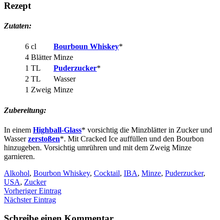
Rezept
Zutaten:
6 cl
Bourboun Whiskey
*
4 Blätter
Minze
1 TL
Puderzucker
*
2 TL
Wasser
1 Zweig
Minze
Zubereitung:
In einem
Highball-Glass
* vorsichtig die Minzblätter in Zucker und
Wasser
zerstoßen
*. Mit Cracked Ice auffüllen und den Bourbon
hinzugeben. Vorsichtig umrühren und mit dem Zweig Minze
garnieren.
Alkohol
,
Bourbon Whiskey
,
Cocktail
,
IBA
,
Minze
,
Puderzucker
,
USA
,
Zucker
Vorheriger Eintrag
Nächster Eintrag
Schreibe einen Kommentar