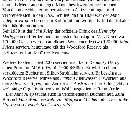
dann als Medikament gegen Magenbeschwerden beschrieben.
Von da an erschien er immer wieder in Aufzeichnungen und
verbreitete sich in den
USA
. Schließlich um 1820 war der
Mint
Julep
in
Virginia
bereits ein Kulturgut und wurde als Teil der lokalen
Identität übernommen.
Seit 1938 ist der
Mint Julep
der offizielle Drink des
Kentucky
Derby
, einem Pferderennen am ersten Samstag im Mai. Den etwa
170.000 Gästen werden an diesem Wochenende etwa 120.000
Mint
Juleps
serviert, heutzutage gilt der Woodford Reserve als
„Offizieller Bourbon“ des Rennens.
Weitere Fakten: – Seit 2006 serviert man beim
Kentucky Derby
einen Premium
Mint Julep
für 1000 $/Stück. Er wird in einem
vergoldeten Becher mit Silber-Strohhalm serviert. Er besteht aus
Woodford Reserve, Minze aus
Irland
, Quellwasser-Eiswürfeln aus
den
Schweizer Alpen
, und Zucker aus
Australien
. Der Erlös geht an
wohltätige Organisationen zum Wohl ausgedienter Rennpferde.
– Der
Mint Julep
taucht auch in verschiedenen Büchern auf. Zum
Beispiel
Vom Winde verweht
von
Margarte Mitchell
oder
Der große
Gatsby
von
Francis Scott Fitzgerald
.