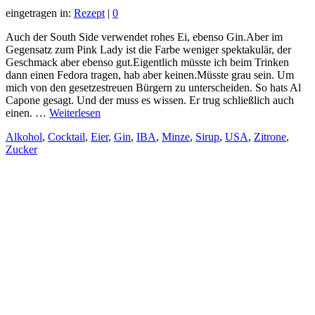
eingetragen in:
Rezept
|
0
Auch der South Side verwendet rohes Ei, ebenso Gin.Aber im
Gegensatz zum Pink Lady ist die Farbe weniger spektakulär, der
Geschmack aber ebenso gut.Eigentlich müsste ich beim Trinken
dann einen Fedora tragen, hab aber keinen.Müsste grau sein. Um
mich von den gesetzestreuen Bürgern zu unterscheiden. So hats Al
Capone gesagt. Und der muss es wissen. Er trug schließlich auch
einen. …
Weiterlesen
Alkohol
,
Cocktail
,
Eier
,
Gin
,
IBA
,
Minze
,
Sirup
,
USA
,
Zitrone
,
Zucker