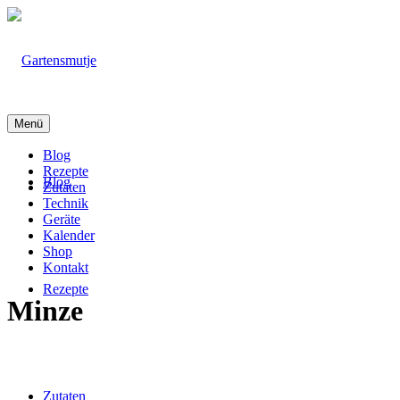
Menü
Blog
Rezepte
Blog
Zutaten
Technik
Geräte
Kalender
Shop
Kontakt
Rezepte
Minze
Zutaten