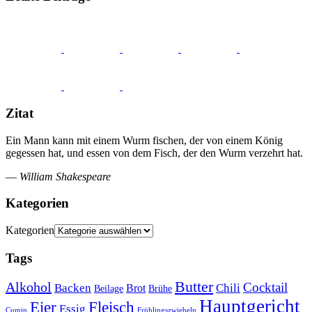
Zitat
Ein Mann kann mit einem Wurm fischen, der von einem König
gegessen hat, und essen von dem Fisch, der den Wurm verzehrt hat.
—
William Shakespeare
Kategorien
Kategorien
Tags
Butter
Alkohol
Cocktail
Backen
Brot
Chili
Brühe
Beilage
Hauptgericht
Eier
Fleisch
Essig
Cumin
Frühlingszwiebeln