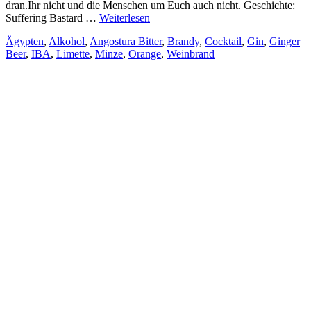
dran.Ihr nicht und die Menschen um Euch auch nicht. Geschichte:
Suffering Bastard …
Weiterlesen
Ägypten
,
Alkohol
,
Angostura Bitter
,
Brandy
,
Cocktail
,
Gin
,
Ginger
Beer
,
IBA
,
Limette
,
Minze
,
Orange
,
Weinbrand