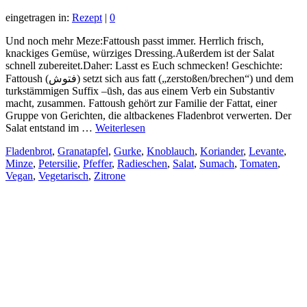
eingetragen in:
Rezept
|
0
Und noch mehr Meze:Fattoush passt immer. Herrlich frisch,
knackiges Gemüse, würziges Dressing.Außerdem ist der Salat
schnell zubereitet.Daher: Lasst es Euch schmecken! Geschichte:
Fattoush (فتوش) setzt sich aus fatt („zerstoßen/brechen“) und dem
turkstämmigen Suffix –ūsh, das aus einem Verb ein Substantiv
macht, zusammen. Fattoush gehört zur Familie der Fattat, einer
Gruppe von Gerichten, die altbackenes Fladenbrot verwerten. Der
Salat entstand im …
Weiterlesen
Fladenbrot
,
Granatapfel
,
Gurke
,
Knoblauch
,
Koriander
,
Levante
,
Minze
,
Petersilie
,
Pfeffer
,
Radieschen
,
Salat
,
Sumach
,
Tomaten
,
Vegan
,
Vegetarisch
,
Zitrone