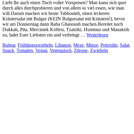
Liebt Ihr auch einen Tisch voller Vorspeisen? Man kann sich quer
durch alles durchprobieren und von allem so viel essen, wie man
will.Darum machen wir heute Tabbouleh, einen leckeren
Kräutersalat mit Bulgur (KEIN Bulgursalat mit Kräutern!), bevor
wir am Donnerstag dann Baba Ghanoush machen.Bereitet noch
Dukkah, Pita, Mercimek Köftesi, Tzatziki, Hummus und Manakish
zu, ladet Eure Liebsten ein und verbringt …
Weiterlesen
Bulgur
,
Frühlingszwiebeln
,
Libanon
,
Meze
,
Minze
,
Petersilie
,
Salat
,
Snack
,
Tomaten
,
Vegan
,
Vegetarisch
,
Zitrone
,
Zwiebeln