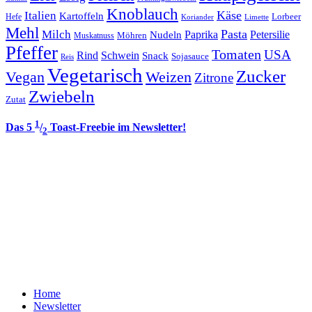
Knoblauch
Italien
Käse
Kartoffeln
Lorbeer
Hefe
Koriander
Limette
Mehl
Pasta
Milch
Paprika
Petersilie
Nudeln
Möhren
Muskatnuss
Pfeffer
Tomaten
USA
Rind
Schwein
Snack
Sojasauce
Reis
Vegetarisch
Zucker
Vegan
Weizen
Zitrone
Zwiebeln
Zutat
1
Das 5
/
Toast-Freebie im Newsletter!
2
Home
Newsletter