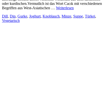
oder kurdischen.Vermutlich ist das Wort Cacık mit verschiedenen
Begriffen aus West-Asiatischen …
Weiterlesen
Dill
,
Dip
,
Gurke
,
Joghurt
,
Knoblauch
,
Minze
,
Suppe
,
Türkei
,
Vegetarisch