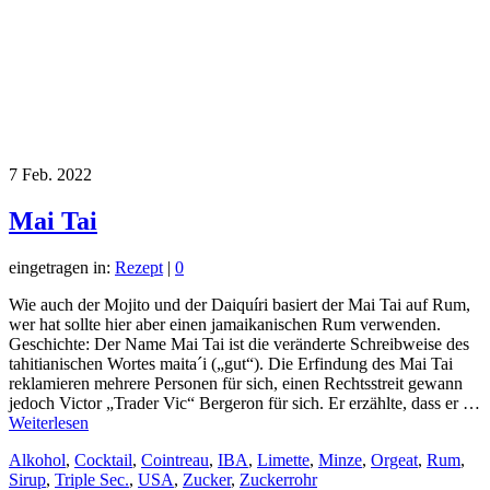
7
Feb. 2022
Mai Tai
eingetragen in:
Rezept
|
0
Wie auch der Mojito und der Daiquíri basiert der Mai Tai auf Rum,
wer hat sollte hier aber einen jamaikanischen Rum verwenden.
Geschichte: Der Name Mai Tai ist die veränderte Schreibweise des
tahitianischen Wortes maita´i („gut“). Die Erfindung des Mai Tai
reklamieren mehrere Personen für sich, einen Rechtsstreit gewann
jedoch Victor „Trader Vic“ Bergeron für sich. Er erzählte, dass er …
Weiterlesen
Alkohol
,
Cocktail
,
Cointreau
,
IBA
,
Limette
,
Minze
,
Orgeat
,
Rum
,
Sirup
,
Triple Sec.
,
USA
,
Zucker
,
Zuckerrohr