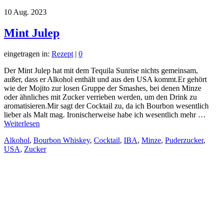
10
Aug. 2023
Mint Julep
eingetragen in:
Rezept
|
0
Der Mint Julep hat mit dem Tequila Sunrise nichts gemeinsam,
außer, dass er Alkohol enthält und aus den USA kommt.Er gehört
wie der Mojito zur losen Gruppe der Smashes, bei denen Minze
oder ähnliches mit Zucker verrieben werden, um den Drink zu
aromatisieren.Mir sagt der Cocktail zu, da ich Bourbon wesentlich
lieber als Malt mag. Ironischerweise habe ich wesentlich mehr …
Weiterlesen
Alkohol
,
Bourbon Whiskey
,
Cocktail
,
IBA
,
Minze
,
Puderzucker
,
USA
,
Zucker