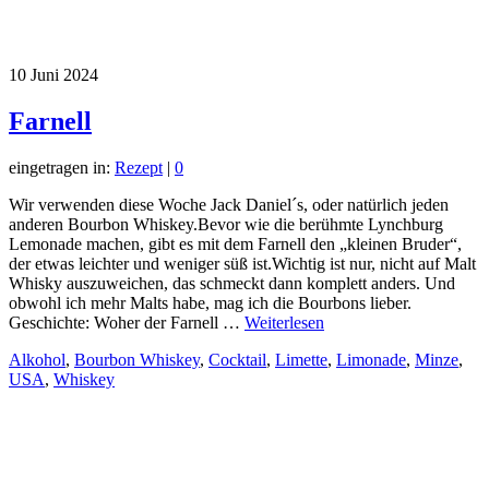
10
Juni 2024
Farnell
eingetragen in:
Rezept
|
0
Wir verwenden diese Woche Jack Daniel´s, oder natürlich jeden
anderen Bourbon Whiskey.Bevor wie die berühmte Lynchburg
Lemonade machen, gibt es mit dem Farnell den „kleinen Bruder“,
der etwas leichter und weniger süß ist.Wichtig ist nur, nicht auf Malt
Whisky auszuweichen, das schmeckt dann komplett anders. Und
obwohl ich mehr Malts habe, mag ich die Bourbons lieber.
Geschichte: Woher der Farnell …
Weiterlesen
Alkohol
,
Bourbon Whiskey
,
Cocktail
,
Limette
,
Limonade
,
Minze
,
USA
,
Whiskey