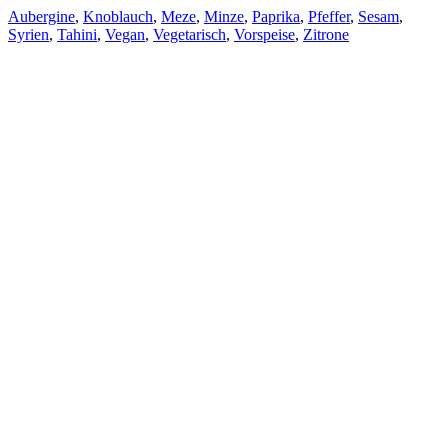
Aubergine
,
Knoblauch
,
Meze
,
Minze
,
Paprika
,
Pfeffer
,
Sesam
,
Syrien
,
Tahini
,
Vegan
,
Vegetarisch
,
Vorspeise
,
Zitrone