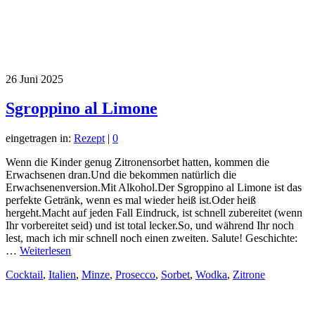
26
Juni 2025
Sgroppino al Limone
eingetragen in:
Rezept
|
0
Wenn die Kinder genug Zitronensorbet hatten, kommen die
Erwachsenen dran.Und die bekommen natürlich die
Erwachsenenversion.Mit Alkohol.Der Sgroppino al Limone ist das
perfekte Getränk, wenn es mal wieder heiß ist.Oder heiß
hergeht.Macht auf jeden Fall Eindruck, ist schnell zubereitet (wenn
Ihr vorbereitet seid) und ist total lecker.So, und während Ihr noch
lest, mach ich mir schnell noch einen zweiten. Salute! Geschichte:
…
Weiterlesen
Cocktail
,
Italien
,
Minze
,
Prosecco
,
Sorbet
,
Wodka
,
Zitrone