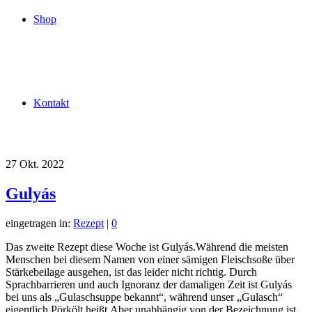
Shop
Kontakt
27
Okt. 2022
Gulyás
eingetragen in:
Rezept
|
0
Das zweite Rezept diese Woche ist Gulyás.Während die meisten
Menschen bei diesem Namen von einer sämigen Fleischsoße über
Stärkebeilage ausgehen, ist das leider nicht richtig. Durch
Sprachbarrieren und auch Ignoranz der damaligen Zeit ist Gulyás
bei uns als „Gulaschsuppe bekannt“, während unser „Gulasch“
eigentlich Pörkölt heißt.Aber unabhängig von der Bezeichnung ist