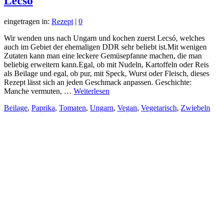
Lecsó
eingetragen in:
Rezept
|
0
Wir wenden uns nach Ungarn und kochen zuerst Lecsó, welches
auch im Gebiet der ehemaligen DDR sehr beliebt ist.Mit wenigen
Zutaten kann man eine leckere Gemüsepfanne machen, die man
beliebig erweitern kann.Egal, ob mit Nudeln, Kartoffeln oder Reis
als Beilage und egal, ob pur, mit Speck, Wurst oder Fleisch, dieses
Rezept lässt sich an jeden Geschmack anpassen. Geschichte:
Manche vermuten, …
Weiterlesen
Beilage
,
Paprika
,
Tomaten
,
Ungarn
,
Vegan
,
Vegetarisch
,
Zwiebeln