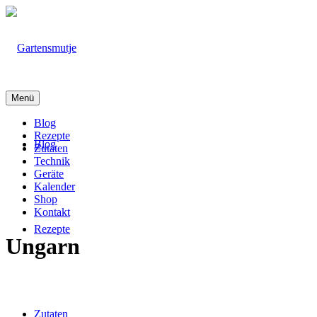
Menü
Blog
Rezepte
Blog
Zutaten
Technik
Geräte
Kalender
Shop
Kontakt
Rezepte
Ungarn
Zutaten