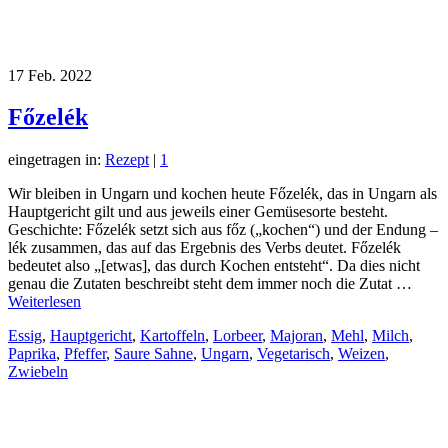
17
Feb. 2022
Főzelék
eingetragen in:
Rezept
|
1
Wir bleiben in Ungarn und kochen heute Főzelék, das in Ungarn als
Hauptgericht gilt und aus jeweils einer Gemüsesorte besteht.
Geschichte: Főzelék setzt sich aus főz („kochen“) und der Endung –
lék zusammen, das auf das Ergebnis des Verbs deutet. Főzelék
bedeutet also „[etwas], das durch Kochen entsteht“. Da dies nicht
genau die Zutaten beschreibt steht dem immer noch die Zutat …
Weiterlesen
Essig
,
Hauptgericht
,
Kartoffeln
,
Lorbeer
,
Majoran
,
Mehl
,
Milch
,
Paprika
,
Pfeffer
,
Saure Sahne
,
Ungarn
,
Vegetarisch
,
Weizen
,
Zwiebeln