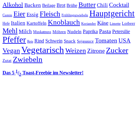
Butter
Alkohol
Cocktail
Backen
Brot
Chili
Brühe
Beilage
Hauptgericht
Eier
Fleisch
Essig
Cumin
Frühlingszwiebeln
Knoblauch
Italien
Käse
Kartoffeln
Lorbeer
Hefe
Koriander
Limette
Mehl
Pasta
Milch
Paprika
Petersilie
Nudeln
Möhren
Muskatnuss
Pfeffer
Tomaten
USA
Rind
Schwein
Snack
Sojasauce
Reis
Vegetarisch
Zucker
Vegan
Weizen
Zitrone
Zwiebeln
Zutat
1
Das 5
/
Toast-Freebie im Newsletter!
2