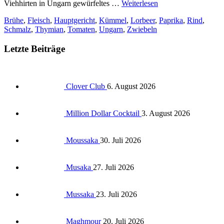
Viehhirten in Ungarn gewürfeltes …
Weiterlesen
Brühe
,
Fleisch
,
Hauptgericht
,
Kümmel
,
Lorbeer
,
Paprika
,
Rind
,
Schmalz
,
Thymian
,
Tomaten
,
Ungarn
,
Zwiebeln
Letzte Beiträge
Clover Club
6. August 2026
Million Dollar Cocktail
3. August 2026
Moussaka
30. Juli 2026
Musaka
27. Juli 2026
Mussaka
23. Juli 2026
Maghmour
20. Juli 2026