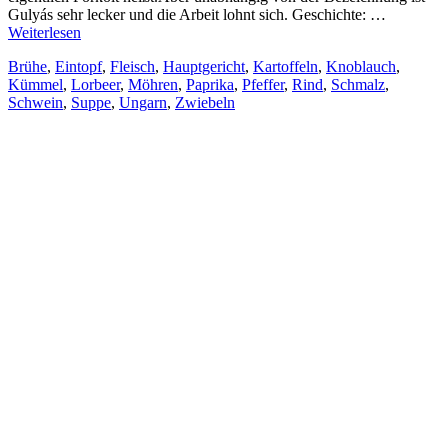
Gulyás sehr lecker und die Arbeit lohnt sich. Geschichte: …
Weiterlesen
Brühe
,
Eintopf
,
Fleisch
,
Hauptgericht
,
Kartoffeln
,
Knoblauch
,
Kümmel
,
Lorbeer
,
Möhren
,
Paprika
,
Pfeffer
,
Rind
,
Schmalz
,
Schwein
,
Suppe
,
Ungarn
,
Zwiebeln