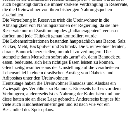
auch begünstigt durch die immer stärkere Verdrängung in Reservate,
die die Ureinwohner von ihren bisherigen Nahrungsquellen
abschnitten.
Die Vertreibung in Reservate trieb die Ureinwohner in die
Abhängigkeit von Nahrungsrationen der Regierung, da sie ihre
Reservate nur mit Zustimmung des „Indianeragenten“ verlassen
durften und jede Tätigkeit genau kontrolliert wurde.
Die Lebensmittelrationen bestanden hauptsächlich aus Bacon, Salz,
Zucker, Mehl, Backpulver und Schmalz. Die Ureinwohner lernten,
daraus Bannock herzustellen, um nicht zu verhungern. Dies
stempelte dann Menschen sofort als „arm“ ab, denn Bannock zu
essen, bedeutete, sich kein richtiges Essen leisten zu können.
Gleichzeitig resultierte aus der Umstellung auf die verarbeiteten
Lebensmittel in einem drastischen Anstieg von Diabetes und
Adipositas unter den Ureinwohnern.
Heutzutage haben die Ureinwohner Kanadas und Alaskas ein
Zwiespältiges Verhältnis zu Bannock. Einerseits half es vor dem
Verhungern, andererseits ist es Nahrung der Kolonisten und nur
diese hatten sie an diese Lage gebracht. Andererseits birgt es für
viele auch Kindheitserinnerungen und ist nach wie vor ein
Bestandteil des Speiseplans.