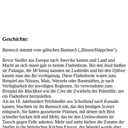
Geschichte:
Bannock
stammt vom gälischen
Bannach
(„Bissen/Häppchen“).
Bevor Siedler aus
Europa
nach
Amerika
kamen und Land und
Macht an sich rissen gab es bereits Fladenbrote. Bei den
Inuit
hießen
sie
Palauga
, die
Mi’kmaq
nannten sie
Luskinikn
und bei den
Ojibwe
kannte man das
Ba`wezhiganag
. Diese Fladenbrote waren zum
Beispiel aus Nüssen, Mais, Wurzeln oder Baumsäften, je nach
Verfügbarkeit der jeweiligen Regionen. So verwendeten zum
Beispiel die
Blackfoot
wie die
Cree
die Zwiebeln der Prärielilie, um
ein Fladenbrot herzustellen.
Als im 18. Jahrhundert Pelzhändler aus
Schottland
nach
Kanada
kamen, brachten sie ihr
Bannock
mit, das den heutigen
Scones
entsprach. Sie hatten gusseiserne Pfannen, mit denen sich Brot
schneller backen ließ und Mehl, das sie den Ureinwohnern im
Tausch gegen Felle anboten. Mehr und mehr hielten die Zutaten der
Siedler in die heimischen Küchen Einzug, der Wandel wurde aber