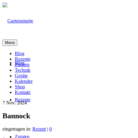
Menü
Blog
Rezepte
Blog
Zutaten
Technik
Geräte
Kalender
Shop
Kontakt
Rezepte
7
Nov. 2024
Bannock
eingetragen in:
Rezept
|
0
Zutaten