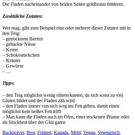
Die Fladen nacheinander von beiden Seiten goldbraun frittieren.
Zusätzliche Zutaten:
Wer mag, gibt zum Beispiel eine oder mehrere dieser Zutaten mit in
den Teig:
– getrocknete Beeren
– gehackte Nüsse
– Kerne
– Schokostückchen
– Kräuter
– Gewürze
– …
Tipps:
– den Teig möglichst wenig rühren/kneten, da sich sonst zu viel
Gluten bildet und der Fladen zäh wird
– den Fladen immer von sich weg ins Fett geben, damit einen
möglichst kein heißes Fett trifft
– Man kann die Fladen auch im Ofen, einer trockenen Pfanne oder
als Stockbrot über der Glut garen
Backpulver
,
Brot
,
Frittiert
,
Kanada
,
Mehl
,
Vegan
,
Vegetarisch
,