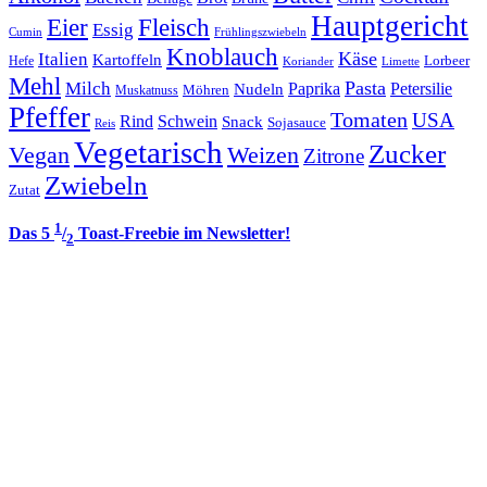
Hauptgericht
Eier
Fleisch
Essig
Cumin
Frühlingszwiebeln
Knoblauch
Italien
Käse
Kartoffeln
Lorbeer
Hefe
Koriander
Limette
Mehl
Pasta
Milch
Paprika
Petersilie
Nudeln
Möhren
Muskatnuss
Pfeffer
Tomaten
USA
Rind
Schwein
Snack
Sojasauce
Reis
Vegetarisch
Zucker
Vegan
Weizen
Zitrone
Zwiebeln
Zutat
1
Das 5
/
Toast-Freebie im Newsletter!
2