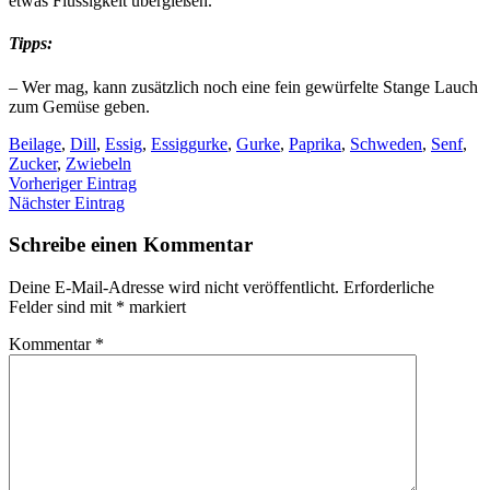
etwas Flüssigkeit übergießen.
Tipps:
– Wer mag, kann zusätzlich noch eine fein gewürfelte Stange Lauch
zum Gemüse geben.
Beilage
,
Dill
,
Essig
,
Essiggurke
,
Gurke
,
Paprika
,
Schweden
,
Senf
,
Zucker
,
Zwiebeln
Vorheriger Eintrag
Nächster Eintrag
Schreibe einen Kommentar
Deine E-Mail-Adresse wird nicht veröffentlicht.
Erforderliche
Felder sind mit
*
markiert
Kommentar
*