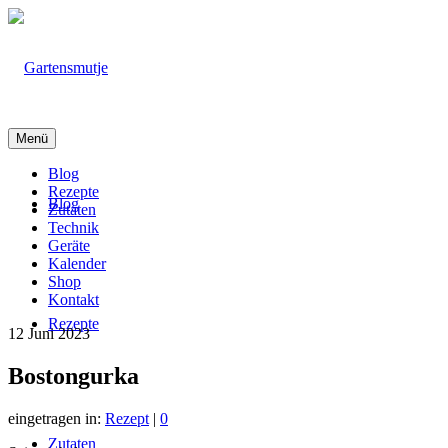
Menü
Blog
Rezepte
Blog
Zutaten
Technik
Geräte
Kalender
Shop
Kontakt
Rezepte
12
Juni 2023
Bostongurka
eingetragen in:
Rezept
|
0
Zutaten