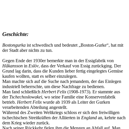
Geschichte:
Bostongurka
ist schwedisch und bedeutet „Boston-Gurke“, hat mit
der Stadt aber nichts zu tun.
Gegen Ende der 1930er bemerkte man in der Essigfabrik von
Håkansson
in
Eslöv
, dass der Verkauf von Essig zurückging. Der
Grund lag darin, dass die Kunden lieber fertig eingelegtes Gemüse
kaufen wollten, statt es selber einzulegen.
Man machte sich auf die Suche nach jemandem, der das Einlegen
industriell beherrschte, um diese Nachfrage zu bedienen.
Man fand schließlich
Herbert Felix
(1908-1973). Er stammte aus
der
Tschechoslowakei
, wo seine Familie eine Konservenfabrik
betrieb.
Herbert Felix
wurde ab 1939 als Leiter der Gurken
verarbeitenden Abteilung angestellt.
Während des Zweiten Weltkriegs schloss er sich den freiwilligen
tschechischen Streitkräften der Alliierten in
England
an, kehrte nach
dem Krieg wieder zurück.
Nach seiner Rückkehr fielen ihm die Mengen an Abfall auf. Man