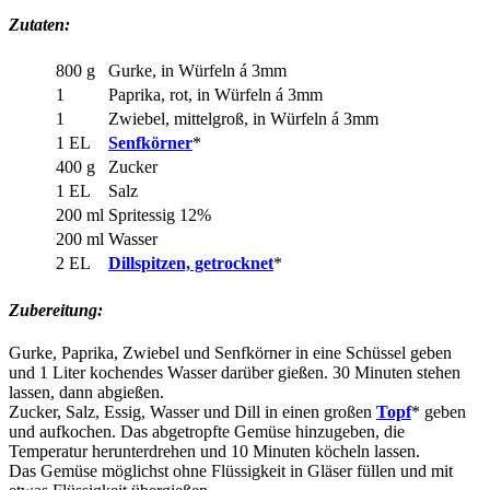
Zutaten:
800 g
Gurke, in Würfeln á 3mm
1
Paprika, rot, in Würfeln á 3mm
1
Zwiebel, mittelgroß, in Würfeln á 3mm
1 EL
Senfkörner
*
400 g
Zucker
1 EL
Salz
200 ml
Spritessig 12%
200 ml
Wasser
2 EL
Dillspitzen, getrocknet
*
Zubereitung:
Gurke, Paprika, Zwiebel und Senfkörner in eine Schüssel geben
und 1 Liter kochendes Wasser darüber gießen. 30 Minuten stehen
lassen, dann abgießen.
Zucker, Salz, Essig, Wasser und Dill in einen großen
Topf
* geben
und aufkochen. Das abgetropfte Gemüse hinzugeben, die
Temperatur herunterdrehen und 10 Minuten köcheln lassen.
Das Gemüse möglichst ohne Flüssigkeit in Gläser füllen und mit