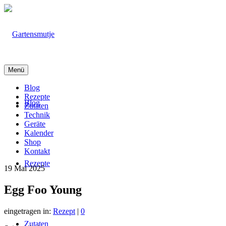
Menü
Blog
Rezepte
Blog
Zutaten
Technik
Geräte
Kalender
Shop
Kontakt
Rezepte
19
Mai 2025
Egg Foo Young
eingetragen in:
Rezept
|
0
Zutaten