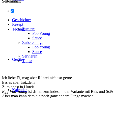
Seiteninhalt
Geschichte:
Rezept
Zutaten:
Technik
Foo Young
Sauce
Zubereitung:
Foo Young
Sauce
Servieren:
Geräte
Tipps:
Ich liebe Ei, mag aber Rührei nicht so gerne.
Ess es aber trotzdem.
Zumindest in Hotels…
Kalender
Egg Foo Young
ist daher, zumindest in der Variante mit Reis und Soß
Aber man kann damit ja noch ganz andere Dinge machen…