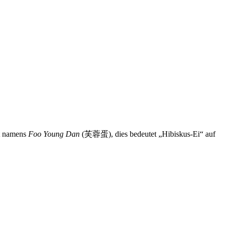
ht namens
Foo Young Dan
(芙蓉蛋), dies bedeutet „Hibiskus-Ei“ auf