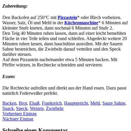
Zubereitung:
Den Backofen auf 250°C mit
Pizzastein
* oder Blech vorheizen.
Wasser, Salz, Öl und Mehl in der
Küchenmaschine
* 6 Minuten auf
kleinster Stufe kneten, dann nochmal 6 Minuten auf Stufe 2.
Den Teig 40 Minuten ruhen lassen, dann auf einer leicht bemehlten
Fläche in vier Teile teilen und rund schleifen. Abgedeckt weitere 20
Minuten ruhen lassen, dann hauchdünn ausrollen. Mit der Sauren
Sahne bestreichen, die Zwiebeln darauf verteilen und den Speck
darüber streuen.
Auf dem Pizzastein nacheinander etwa 5 Minuten backen. Mit
Pfeffer würzen, in Rechtecke schneiden und servieren.
Essen:
Die Rechtecke aufrollen und direkt aus der Hand essen. Dazu passt
natürlich Federweißer perfekt.
Backen
,
Brot
,
Elsaß
,
Frankreich
,
Hauptgericht
,
Mehl
,
Saure Sahne
,
Snack
,
Speck
,
Weizen
,
Zwiebeln
Vorheriger Eintrag
Nächster Eintrag
Schreibe einen Kommentar