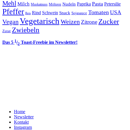
Mehl
Pasta
Milch
Paprika
Petersilie
Nudeln
Möhren
Muskatnuss
Pfeffer
Tomaten
USA
Rind
Schwein
Snack
Sojasauce
Reis
Vegetarisch
Zucker
Vegan
Weizen
Zitrone
Zwiebeln
Zutat
1
Das 5
/
Toast-Freebie im Newsletter!
2
Home
Newsletter
Kontakt
Instagram