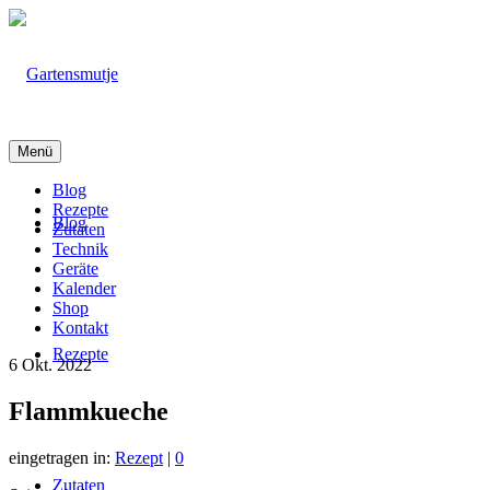
Menü
Blog
Rezepte
Blog
Zutaten
Technik
Geräte
Kalender
Shop
Kontakt
Rezepte
6
Okt. 2022
Flammkueche
eingetragen in:
Rezept
|
0
Zutaten