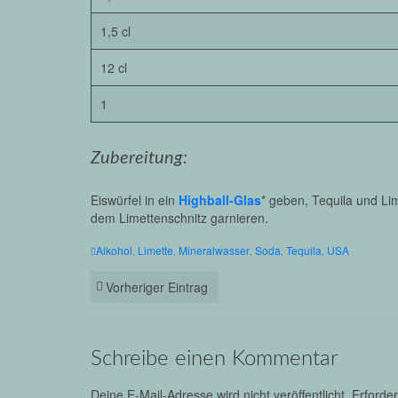
1,5 cl
12 cl
1
Zubereitung:
Eiswürfel in ein
Highball-Glas
* geben, Tequila und Li
dem Limettenschnitz garnieren.
Alkohol
Limette
Mineralwasser
Soda
Tequila
USA
,
,
,
,
,
Vorheriger Eintrag
Schreibe einen Kommentar
Deine E-Mail-Adresse wird nicht veröffentlicht.
Erforder