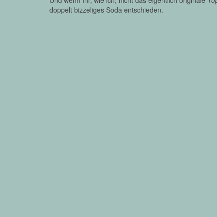
Und wenn Ihr, wie ich, nicht das eigentlich originale
To
doppelt bizzeliges Soda entschieden.