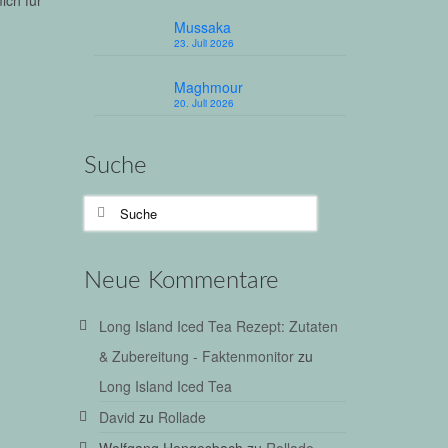
ich für
Mussaka
23. Juli 2026
Maghmour
20. Juli 2026
Suche
Suche
nach:
Neue Kommentare
Long Island Iced Tea Rezept: Zutaten
& Zubereitung - Faktenmonitor
zu
Long Island Iced Tea
David
zu
Rollade
Wolfgang Hengesbach
zu
Rollade