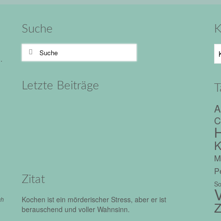
Suche
K
Suche
Ka
nach:
.
Letzte Beiträge
T
A
C
H
K
M
Pe
Zitat
So
V
Kochen ist ein mörderischer Stress, aber er ist
ch
Z
berauschend und voller Wahnsinn.