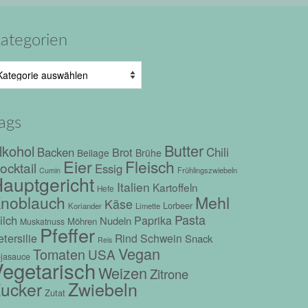
ategorien
tegorien
ags
Butter
lkohol
Chili
Backen
Brot
Beilage
Brühe
Eier
Fleisch
ocktail
Essig
Frühlingszwiebeln
Cumin
auptgericht
Italien
Kartoffeln
Hefe
Mehl
noblauch
Käse
Lorbeer
Koriander
Limette
Pasta
ilch
Paprika
Nudeln
Möhren
Muskatnuss
Pfeffer
tersilie
Rind
Schwein
Snack
Reis
Vegan
Tomaten
USA
jasauce
egetarisch
Weizen
Zitrone
Zwiebeln
ucker
Zutat