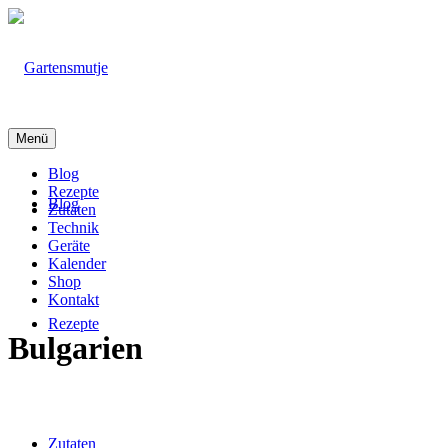
Menü
Blog
Rezepte
Blog
Zutaten
Technik
Geräte
Kalender
Shop
Kontakt
Rezepte
Bulgarien
Zutaten