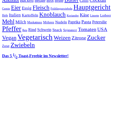
Cocktail
Backen
Brot
Chili
Brühe
Beilage
Hauptgericht
Eier
Fleisch
Essig
Cumin
Frühlingszwiebeln
Knoblauch
Italien
Käse
Kartoffeln
Lorbeer
Hefe
Koriander
Limette
Mehl
Pasta
Milch
Paprika
Petersilie
Nudeln
Möhren
Muskatnuss
Pfeffer
Tomaten
USA
Rind
Schwein
Snack
Sojasauce
Reis
Vegetarisch
Zucker
Vegan
Weizen
Zitrone
Zwiebeln
Zutat
1
Das 5
/
Toast-Freebie im Newsletter!
2