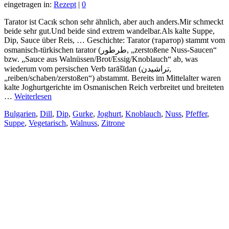
eingetragen in:
Rezept
|
0
Tarator ist Cacık schon sehr ähnlich, aber auch anders.Mir schmeckt
beide sehr gut.Und beide sind extrem wandelbar.Als kalte Suppe,
Dip, Sauce über Reis, … Geschichte: Tarator (таратор) stammt vom
osmanisch-türkischen tarator (طرطور, „zerstoßene Nuss-Saucen“
bzw. „Sauce aus Walnüssen/Brot/Essig/Knoblauch“ ab, was
wiederum vom persischen Verb tarāšīdan (تراشیدن,
„reiben/schaben/zerstoßen“) abstammt. Bereits im Mittelalter waren
kalte Joghurtgerichte im Osmanischen Reich verbreitet und breiteten
…
Weiterlesen
Bulgarien
,
Dill
,
Dip
,
Gurke
,
Joghurt
,
Knoblauch
,
Nuss
,
Pfeffer
,
Suppe
,
Vegetarisch
,
Walnuss
,
Zitrone