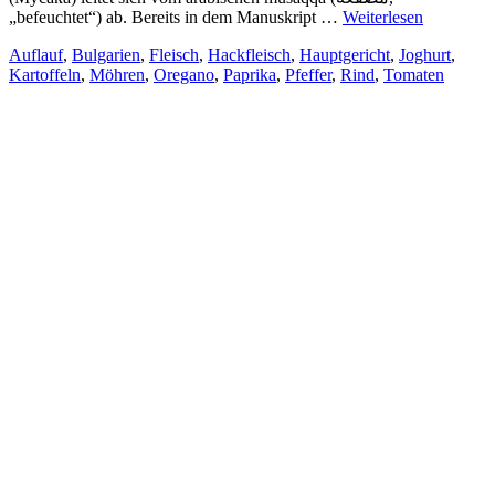
„befeuchtet“) ab. Bereits in dem Manuskript …
Weiterlesen
Auflauf
,
Bulgarien
,
Fleisch
,
Hackfleisch
,
Hauptgericht
,
Joghurt
,
Kartoffeln
,
Möhren
,
Oregano
,
Paprika
,
Pfeffer
,
Rind
,
Tomaten