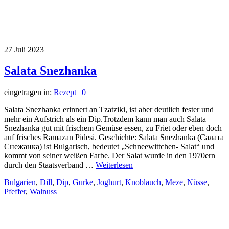
27
Juli 2023
Salata Snezhanka
eingetragen in:
Rezept
|
0
Salata Snezhanka erinnert an Tzatziki, ist aber deutlich fester und
mehr ein Aufstrich als ein Dip.Trotzdem kann man auch Salata
Snezhanka gut mit frischem Gemüse essen, zu Friet oder eben doch
auf frisches Ramazan Pidesi. Geschichte: Salata Snezhanka (Салата
Снежанка) ist Bulgarisch, bedeutet „Schneewittchen- Salat“ und
kommt von seiner weißen Farbe. Der Salat wurde in den 1970ern
durch den Staatsverband …
Weiterlesen
Bulgarien
,
Dill
,
Dip
,
Gurke
,
Joghurt
,
Knoblauch
,
Meze
,
Nüsse
,
Pfeffer
,
Walnuss