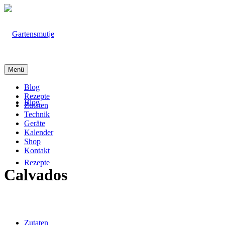
Menü
Blog
Rezepte
Blog
Zutaten
Technik
Geräte
Kalender
Shop
Kontakt
Rezepte
Calvados
Zutaten