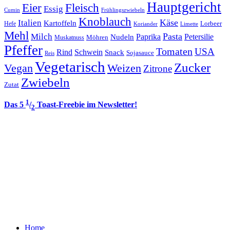
Hauptgericht
Eier
Fleisch
Essig
Cumin
Frühlingszwiebeln
Knoblauch
Italien
Käse
Kartoffeln
Lorbeer
Hefe
Koriander
Limette
Mehl
Pasta
Milch
Paprika
Petersilie
Nudeln
Möhren
Muskatnuss
Pfeffer
Tomaten
USA
Rind
Schwein
Snack
Sojasauce
Reis
Vegetarisch
Zucker
Vegan
Weizen
Zitrone
Zwiebeln
Zutat
1
Das 5
/
Toast-Freebie im Newsletter!
2
Home