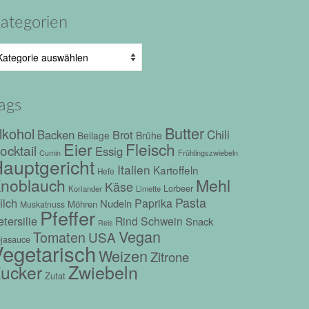
ategorien
tegorien
ags
Butter
lkohol
Chili
Backen
Brot
Beilage
Brühe
Eier
Fleisch
ocktail
Essig
Frühlingszwiebeln
Cumin
auptgericht
Italien
Kartoffeln
Hefe
Mehl
noblauch
Käse
Lorbeer
Koriander
Limette
Pasta
ilch
Paprika
Nudeln
Möhren
Muskatnuss
Pfeffer
tersilie
Rind
Schwein
Snack
Reis
Vegan
Tomaten
USA
jasauce
egetarisch
Weizen
Zitrone
Zwiebeln
ucker
Zutat