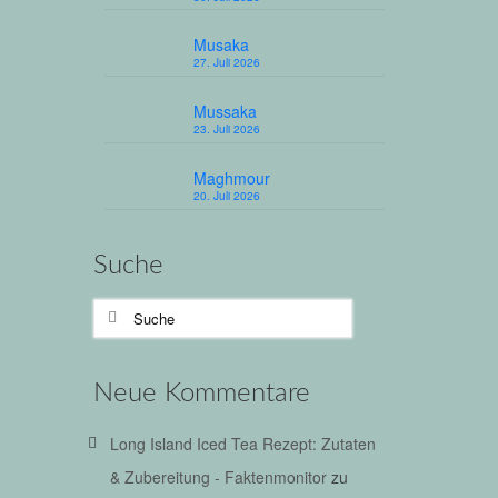
aber
eide …
Musaka
27. Juli 2026
Mussaka
23. Juli 2026
Maghmour
20. Juli 2026
Suche
Suche
nach:
Neue Kommentare
Long Island Iced Tea Rezept: Zutaten
& Zubereitung - Faktenmonitor
zu