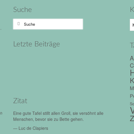
Suche
K
Suche
Ka
nach:
.
Letzte Beiträge
T
A
C
H
K
M
Pe
Zitat
So
V
Eine gute Tafel stillt allen Groll, sie versöhnt alle
ch
Z
Menschen, bevor sie zu Bette gehen.
—
Luc de Clapiers