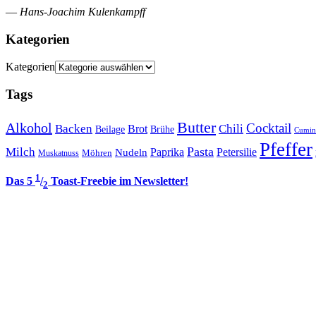
—
Hans-Joachim Kulenkampff
Kategorien
Kategorien
Tags
Butter
Alkohol
Cocktail
Backen
Brot
Chili
Brühe
Beilage
Cumin
Pfeffer
Pasta
Milch
Paprika
Petersilie
Nudeln
Möhren
Muskatnuss
1
Das 5
/
Toast-Freebie im Newsletter!
2