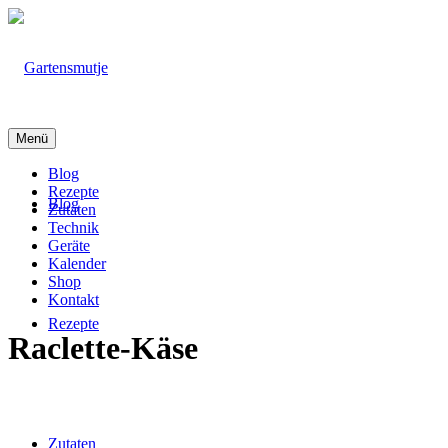
Menü
Blog
Rezepte
Blog
Zutaten
Technik
Geräte
Kalender
Shop
Kontakt
Rezepte
Raclette-Käse
Zutaten