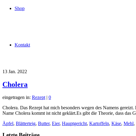
Shop
Kontakt
13
Jan. 2022
Cholera
eingetragen in:
Rezept
|
0
Cholera. Das Rezept hat mich besonders wegen des Namens gereizt. E
Name Cholera kommt ist nicht geklärt.Es gibt die Theorie, dass das
Äpfel
,
Blätterteig
,
Butter
,
Eier
,
Hauptgericht
,
Kartoffeln
,
Käse
,
Mehl
,
Letzte Beiträge