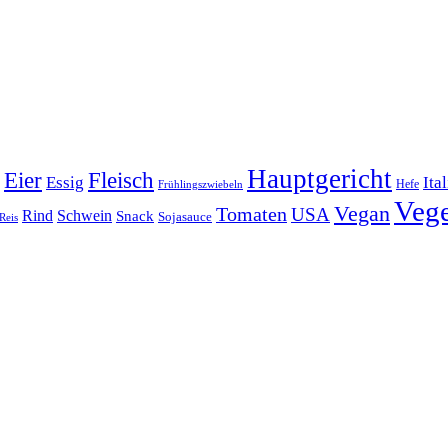
Hauptgericht
Eier
Fleisch
Ita
Essig
Frühlingszwiebeln
Hefe
Vege
Vegan
Tomaten
USA
Rind
Schwein
Snack
Sojasauce
Reis