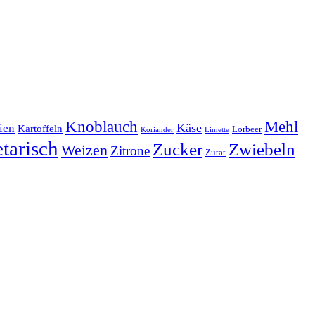
Mehl
Knoblauch
lien
Käse
Kartoffeln
Lorbeer
Koriander
Limette
tarisch
Zucker
Zwiebeln
Weizen
Zitrone
Zutat