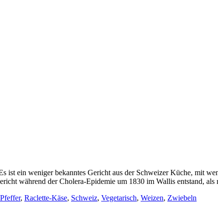
s ist ein weniger bekanntes Gericht aus der Schweizer Küche, mit we
 Gericht während der Cholera-Epidemie um 1830 im Wallis entstand, a
Pfeffer
,
Raclette-Käse
,
Schweiz
,
Vegetarisch
,
Weizen
,
Zwiebeln