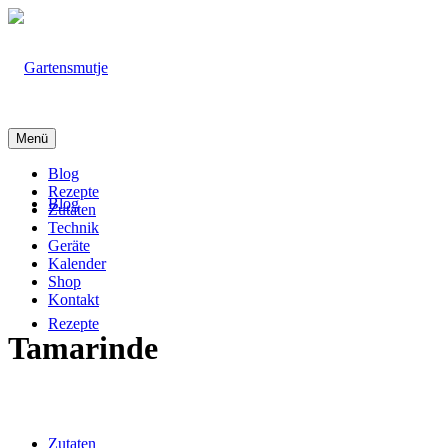
Menü
Blog
Rezepte
Blog
Zutaten
Technik
Geräte
Kalender
Shop
Kontakt
Rezepte
Tamarinde
Zutaten