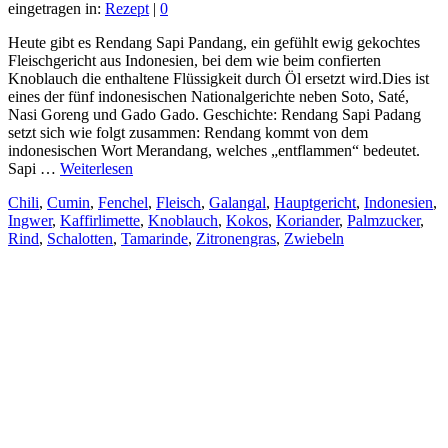
eingetragen in:
Rezept
|
0
Heute gibt es Rendang Sapi Pandang, ein gefühlt ewig gekochtes
Fleischgericht aus Indonesien, bei dem wie beim confierten
Knoblauch die enthaltene Flüssigkeit durch Öl ersetzt wird.Dies ist
eines der fünf indonesischen Nationalgerichte neben Soto, Saté,
Nasi Goreng und Gado Gado. Geschichte: Rendang Sapi Padang
setzt sich wie folgt zusammen: Rendang kommt von dem
indonesischen Wort Merandang, welches „entflammen“ bedeutet.
Sapi …
Weiterlesen
Chili
,
Cumin
,
Fenchel
,
Fleisch
,
Galangal
,
Hauptgericht
,
Indonesien
,
Ingwer
,
Kaffirlimette
,
Knoblauch
,
Kokos
,
Koriander
,
Palmzucker
,
Rind
,
Schalotten
,
Tamarinde
,
Zitronengras
,
Zwiebeln