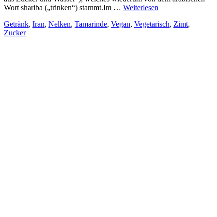
Wort shariba („trinken“) stammt.Im …
Weiterlesen
Getränk
,
Iran
,
Nelken
,
Tamarinde
,
Vegan
,
Vegetarisch
,
Zimt
,
Zucker