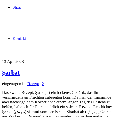
Shop
Kontakt
13
Apr. 2023
Şərbət
eingetragen in:
Rezept
|
2
Das zweite Rezept, Şərbət,ist ein leckeres Getränk, das Ihr mit
verschiedensten Früchten zubereiten könnt.Da man der Tamarinde
aber nachsagt, dem Körper nach einem langen Tag des Fastens zu
helfen, habe ich für Euch natürlich ein solches Rezept. Geschichte:
Şərbət (تبرش) stammt vom persischen Sharbat ab (بترش, „Getränk
aus Zucker und Wasser“), welches wiederum von dem arabischen