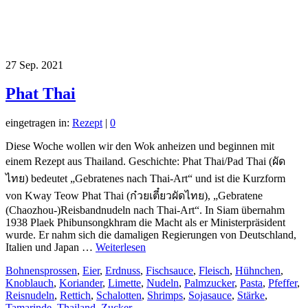
27
Sep. 2021
Phat Thai
eingetragen in:
Rezept
|
0
Diese Woche wollen wir den Wok anheizen und beginnen mit
einem Rezept aus Thailand. Geschichte: Phat Thai/Pad Thai (ผัด
ไทย) bedeutet „Gebratenes nach Thai-Art“ und ist die Kurzform
von Kway Teow Phat Thai (ก๋วยเตี๋ยวผัดไทย), „Gebratene
(Chaozhou-)Reisbandnudeln nach Thai-Art“. In Siam übernahm
1938 Plaek Phibunsongkhram die Macht als er Ministerpräsident
wurde. Er nahm sich die damaligen Regierungen von Deutschland,
Italien und Japan …
Weiterlesen
Bohnensprossen
,
Eier
,
Erdnuss
,
Fischsauce
,
Fleisch
,
Hühnchen
,
Knoblauch
,
Koriander
,
Limette
,
Nudeln
,
Palmzucker
,
Pasta
,
Pfeffer
,
Reisnudeln
,
Rettich
,
Schalotten
,
Shrimps
,
Sojasauce
,
Stärke
,
Tamarinde
,
Thailand
,
Zucker