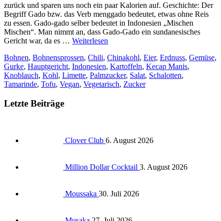
zurück und sparen uns noch ein paar Kalorien auf. Geschichte: Der
Begriff Gado bzw. das Verb menggado bedeutet, etwas ohne Reis
zu essen. Gado-gado selber bedeutet in Indonesien „Mischen
Mischen“. Man nimmt an, dass Gado-Gado ein sundanesisches
Gericht war, da es …
Weiterlesen
Bohnen
,
Bohnensprossen
,
Chili
,
Chinakohl
,
Eier
,
Erdnuss
,
Gemüse
,
Gurke
,
Hauptgericht
,
Indonesien
,
Kartoffeln
,
Kecap Manis
,
Knoblauch
,
Kohl
,
Limette
,
Palmzucker
,
Salat
,
Schalotten
,
Tamarinde
,
Tofu
,
Vegan
,
Vegetarisch
,
Zucker
Letzte Beiträge
Clover Club
6. August 2026
Million Dollar Cocktail
3. August 2026
Moussaka
30. Juli 2026
Musaka
27. Juli 2026