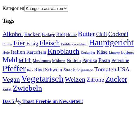
Kategorien
Tags
Butter
Alkohol
Cocktail
Backen
Brot
Chili
Brühe
Beilage
Hauptgericht
Eier
Fleisch
Essig
Cumin
Frühlingszwiebeln
Knoblauch
Italien
Käse
Kartoffeln
Lorbeer
Hefe
Koriander
Limette
Mehl
Pasta
Milch
Paprika
Petersilie
Nudeln
Möhren
Muskatnuss
Pfeffer
Tomaten
USA
Rind
Schwein
Snack
Sojasauce
Reis
Vegetarisch
Zucker
Vegan
Weizen
Zitrone
Zwiebeln
Zutat
1
Das 5
/
Toast-Freebie im Newsletter!
2