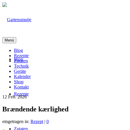
Menü
Blog
Rezepte
Blog
Zutaten
Technik
Geräte
Kalender
Shop
Kontakt
Rezepte
12
Feb. 2026
Brændende kærlighed
eingetragen in:
Rezept
|
0
Zutaten