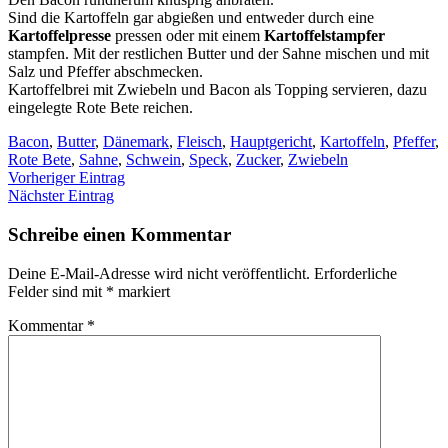
Sind die Kartoffeln gar abgießen und entweder durch eine
Kartoffelpresse
pressen oder mit einem
Kartoffelstampfer
stampfen. Mit der restlichen Butter und der Sahne mischen und mit
Salz und Pfeffer abschmecken.
Kartoffelbrei mit Zwiebeln und Bacon als Topping servieren, dazu
eingelegte Rote Bete reichen.
Bacon
,
Butter
,
Dänemark
,
Fleisch
,
Hauptgericht
,
Kartoffeln
,
Pfeffer
,
Rote Bete
,
Sahne
,
Schwein
,
Speck
,
Zucker
,
Zwiebeln
Vorheriger Eintrag
Nächster Eintrag
Schreibe einen Kommentar
Deine E-Mail-Adresse wird nicht veröffentlicht.
Erforderliche
Felder sind mit
*
markiert
Kommentar
*