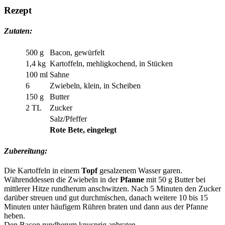
Rezept
Zutaten:
500 g
Bacon, gewürfelt
1,4 kg
Kartoffeln, mehligkochend, in Stücken
100 ml
Sahne
6
Zwiebeln, klein, in Scheiben
150 g
Butter
2 TL
Zucker
Salz/Pfeffer
Rote Bete, eingelegt
Zubereitung:
Die Kartoffeln in einem
Topf
gesalzenem Wasser garen.
Währenddessen die Zwiebeln in der
Pfanne
mit 50 g Butter bei
mittlerer Hitze rundherum anschwitzen. Nach 5 Minuten den Zucker
darüber streuen und gut durchmischen, danach weitere 10 bis 15
Minuten unter häufigem Rühren braten und dann aus der Pfanne
heben.
Den Bacon rundherum knusprig anbraten.