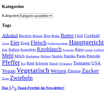
Kategorien
Kategorien
Tags
Butter
Alkohol
Cocktail
Backen
Brot
Chili
Brühe
Beilage
Hauptgericht
Eier
Fleisch
Essig
Cumin
Frühlingszwiebeln
Knoblauch
Italien
Käse
Kartoffeln
Lorbeer
Hefe
Koriander
Limette
Mehl
Pasta
Milch
Paprika
Petersilie
Nudeln
Möhren
Muskatnuss
Pfeffer
Tomaten
USA
Rind
Schwein
Snack
Sojasauce
Reis
Vegetarisch
Zucker
Vegan
Weizen
Zitrone
Zwiebeln
Zutat
1
Das 5
/
Toast-Freebie im Newsletter!
2