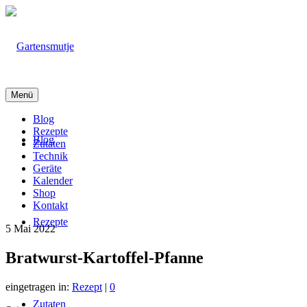
Menü
Blog
Rezepte
Blog
Zutaten
Technik
Geräte
Kalender
Shop
Kontakt
Rezepte
5
Mai 2022
Bratwurst-Kartoffel-Pfanne
eingetragen in:
Rezept
|
0
Zutaten