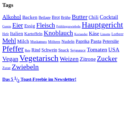
Tags
Butter
Alkohol
Cocktail
Backen
Brot
Chili
Brühe
Beilage
Hauptgericht
Eier
Fleisch
Essig
Cumin
Frühlingszwiebeln
Knoblauch
Italien
Käse
Kartoffeln
Lorbeer
Hefe
Koriander
Limette
Mehl
Pasta
Milch
Paprika
Petersilie
Nudeln
Möhren
Muskatnuss
Pfeffer
Tomaten
USA
Rind
Schwein
Snack
Sojasauce
Reis
Vegetarisch
Zucker
Vegan
Weizen
Zitrone
Zwiebeln
Zutat
1
Das 5
/
Toast-Freebie im Newsletter!
2