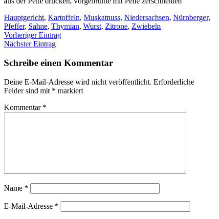
aus der Pelle drücken, vorgebrühte mit Pelle zerschneiden
Hauptgericht
,
Kartoffeln
,
Muskatnuss
,
Niedersachsen
,
Nürnberger
,
Pfeffer
,
Sahne
,
Thymian
,
Wurst
,
Zitrone
,
Zwiebeln
Vorheriger Eintrag
Nächster Eintrag
Schreibe einen Kommentar
Deine E-Mail-Adresse wird nicht veröffentlicht.
Erforderliche
Felder sind mit
*
markiert
Kommentar
*
Name
*
E-Mail-Adresse
*