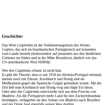
Geschichte:
Das Wort
Caipirinha
ist die Verkleinerungsform des Wortes
Caipira
, das sich im brasilianischen Portugiesisch auf jemanden
vom Lande bezieht (insbesondere auf jemanden aus den ländlichen
Gebieten im Süden und in der Mitte
Brasiliens
), ähnlich wie das
US-amerikanische Wort
Hillbilly
.
Wer den Caipirinha erfand, ist nicht klar.
Es gibt die Theorie, dass er um 1918 im
Alentejo/Portugal
entstand,
damals noch mit Zitrone, Knoblauch und Honig und als
Medikament gegen die Spanische Grippe getrunken wurde. Mit der
Zeit ließ man Knoblauch und Honig weg und fügte Eis hinzu.
Oder aber der
Caipirinha
entwickelte sich aus dem
Poncha
von
Madeira
. Als die
Portugiesen
mehr Land für den Zuckerrohranbau
benötigten, verlagerten sie den Anbau von
Madeira
nach
Brasilien
und der Drink fand ebenfalls seinen Weg dorthin.