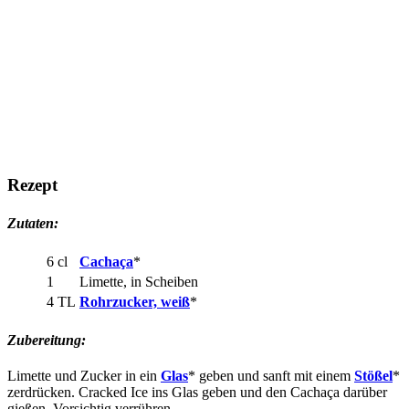
Rezept
Zutaten:
6 cl
Cachaça
*
1
Limette, in Scheiben
4 TL
Rohrzucker, weiß
*
Zubereitung:
Limette und Zucker in ein
Glas
* geben und sanft mit einem
Stößel
*
zerdrücken. Cracked Ice ins Glas geben und den Cachaça darüber
gießen. Vorsichtig verrühren.