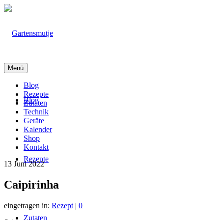
Menü
Blog
Rezepte
Blog
Zutaten
Technik
Geräte
Kalender
Shop
Kontakt
Rezepte
13
Juni 2022
Caipirinha
eingetragen in:
Rezept
|
0
Zutaten