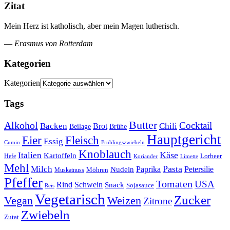
Zitat
Mein Herz ist katholisch, aber mein Magen lutherisch.
—
Erasmus von Rotterdam
Kategorien
Kategorien
Tags
Butter
Alkohol
Cocktail
Backen
Brot
Chili
Brühe
Beilage
Hauptgericht
Eier
Fleisch
Essig
Cumin
Frühlingszwiebeln
Knoblauch
Italien
Käse
Kartoffeln
Lorbeer
Hefe
Koriander
Limette
Mehl
Pasta
Milch
Paprika
Petersilie
Nudeln
Möhren
Muskatnuss
Pfeffer
Tomaten
USA
Rind
Schwein
Snack
Sojasauce
Reis
Vegetarisch
Zucker
Vegan
Weizen
Zitrone
Zwiebeln
Zutat