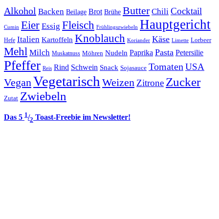
Butter
Alkohol
Cocktail
Backen
Brot
Chili
Brühe
Beilage
Hauptgericht
Eier
Fleisch
Essig
Cumin
Frühlingszwiebeln
Knoblauch
Italien
Käse
Kartoffeln
Lorbeer
Hefe
Koriander
Limette
Mehl
Pasta
Milch
Paprika
Petersilie
Nudeln
Möhren
Muskatnuss
Pfeffer
Tomaten
USA
Rind
Schwein
Snack
Sojasauce
Reis
Vegetarisch
Zucker
Vegan
Weizen
Zitrone
Zwiebeln
Zutat
1
Das 5
/
Toast-Freebie im Newsletter!
2