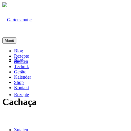
Menü
Blog
Rezepte
Blog
Zutaten
Technik
Geräte
Kalender
Shop
Kontakt
Rezepte
Cachaça
Zutaten