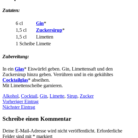
Zutaten:
6 cl
Gin
*
1,5 cl
Zuckersirup
*
1,5 cl
Limetten
1 Scheibe
Limette
Zubereitung:
In ein
Glas
* Eiswürfel geben. Gin, Limettensaft und den
Zuckersirup hinzu geben. Verrühren und in ein gekühltes
Cocktailglas
* abseihen.
Mit Limettenscheibe garnieren.
Alkohol
,
Cocktail
,
Gin
,
Limette
,
Sirup
,
Zucker
Vorheriger Eintrag
Nächster Eintrag
Schreibe einen Kommentar
Deine E-Mail-Adresse wird nicht veröffentlicht.
Erforderliche
Felder sind mit
*
markiert