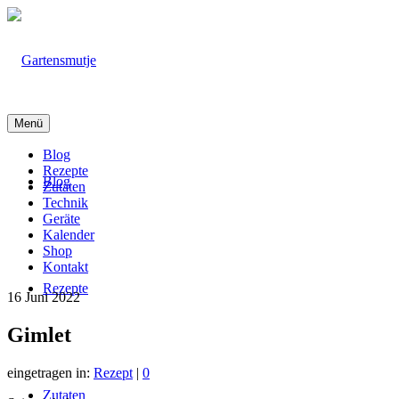
Menü
Blog
Rezepte
Blog
Zutaten
Technik
Geräte
Kalender
Shop
Kontakt
Rezepte
16
Juni 2022
Gimlet
eingetragen in:
Rezept
|
0
Zutaten