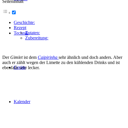
Seiteninhalt
Geschichte:
Rezept
Zutaten:
Technik
Zubereitung:
Der
Gimlet
ist dem
Caipirinha
sehr ähnlich und doch anders. Aber
auch er zählt wegen der Limette zu den kühlenden Drinks und ist
Geräte
ebenfalls sehr lecker.
Kalender