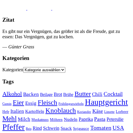
Zitat
Es gibt nur ein Vergnügen, das größer ist als die Freude, gut zu
essen: Das Vergnügen, gut zu kochen.
—
Günter Grass
Kategorien
Kategorien
Tags
Butter
Alkohol
Cocktail
Backen
Brot
Chili
Brühe
Beilage
Hauptgericht
Eier
Fleisch
Essig
Cumin
Frühlingszwiebeln
Knoblauch
Italien
Käse
Kartoffeln
Lorbeer
Hefe
Koriander
Limette
Mehl
Pasta
Milch
Paprika
Petersilie
Nudeln
Möhren
Muskatnuss
Pfeffer
Tomaten
USA
Rind
Schwein
Snack
Sojasauce
Reis