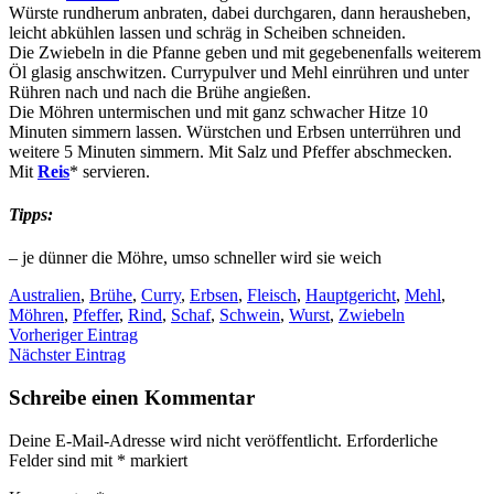
Würste rundherum anbraten, dabei durchgaren, dann herausheben,
leicht abkühlen lassen und schräg in Scheiben schneiden.
Die Zwiebeln in die Pfanne geben und mit gegebenenfalls weiterem
Öl glasig anschwitzen. Currypulver und Mehl einrühren und unter
Rühren nach und nach die Brühe angießen.
Die Möhren untermischen und mit ganz schwacher Hitze 10
Minuten simmern lassen. Würstchen und Erbsen unterrühren und
weitere 5 Minuten simmern. Mit Salz und Pfeffer abschmecken.
Mit
Reis
* servieren.
Tipps:
– je dünner die Möhre, umso schneller wird sie weich
Australien
,
Brühe
,
Curry
,
Erbsen
,
Fleisch
,
Hauptgericht
,
Mehl
,
Möhren
,
Pfeffer
,
Rind
,
Schaf
,
Schwein
,
Wurst
,
Zwiebeln
Vorheriger Eintrag
Nächster Eintrag
Schreibe einen Kommentar
Deine E-Mail-Adresse wird nicht veröffentlicht.
Erforderliche
Felder sind mit
*
markiert