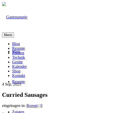
Menü
Blog
Rezepte
Blog
Zutaten
Technik
Geräte
Kalender
Shop
Kontakt
Rezepte
4
Sep. 2025
Curried Sausages
eingetragen in:
Rezept
|
0
Zutaten