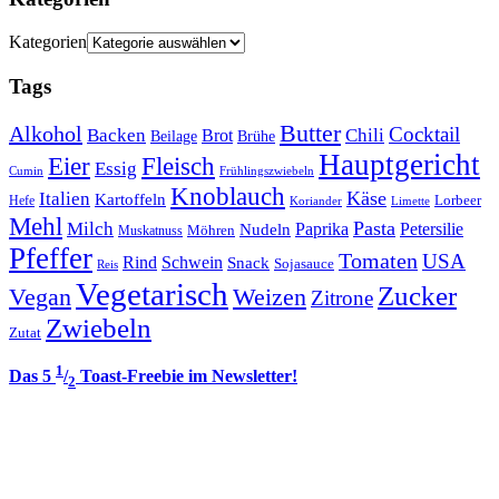
Kategorien
Tags
Butter
Alkohol
Cocktail
Backen
Brot
Chili
Brühe
Beilage
Hauptgericht
Eier
Fleisch
Essig
Cumin
Frühlingszwiebeln
Knoblauch
Italien
Käse
Kartoffeln
Lorbeer
Hefe
Koriander
Limette
Mehl
Pasta
Milch
Paprika
Petersilie
Nudeln
Möhren
Muskatnuss
Pfeffer
Tomaten
USA
Rind
Schwein
Snack
Sojasauce
Reis
Vegetarisch
Zucker
Vegan
Weizen
Zitrone
Zwiebeln
Zutat
1
Das 5
/
Toast-Freebie im Newsletter!
2