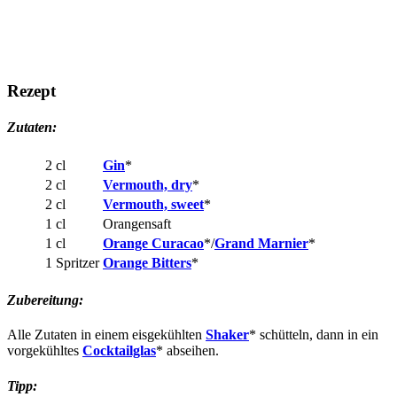
Rezept
Zutaten:
2 cl
Gin
*
2 cl
Vermouth, dry
*
2 cl
Vermouth, sweet
*
1 cl
Orangensaft
1 cl
Orange Curacao
*/
Grand Marnier
*
1 Spritzer
Orange Bitters
*
Zubereitung:
Alle Zutaten in einem eisgekühlten
Shaker
* schütteln, dann in ein
vorgekühltes
Cocktailglas
* abseihen.
Tipp: