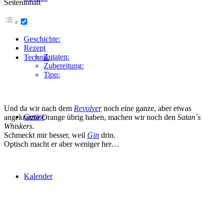
Seiteninhalt
Geschichte:
Rezept
Zutaten:
Technik
Zubereitung:
Tipp:
Und da wir nach dem
Revolver
noch eine ganze, aber etwas
Geräte
angekratzte Orange übrig haben, machen wir noch den
Satan´s
Whiskers
.
Schmeckt mir besser, weil
Gin
drin.
Optisch macht er aber weniger her…
Kalender