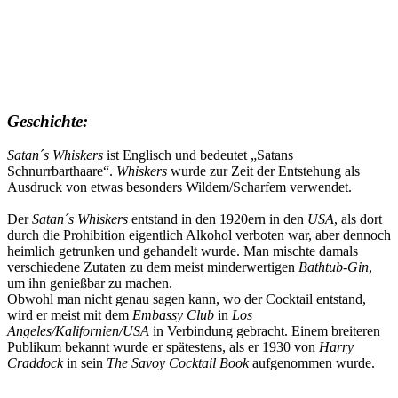
Geschichte:
Satan´s Whiskers
ist Englisch und bedeutet „Satans
Schnurrbarthaare“.
Whiskers
wurde zur Zeit der Entstehung als
Ausdruck von etwas besonders Wildem/Scharfem verwendet.
Der
Satan´s Whiskers
entstand in den 1920ern in den
USA
, als dort
durch die Prohibition eigentlich Alkohol verboten war, aber dennoch
heimlich getrunken und gehandelt wurde. Man mischte damals
verschiedene Zutaten zu dem meist minderwertigen
Bathtub-Gin
,
um ihn genießbar zu machen.
Obwohl man nicht genau sagen kann, wo der Cocktail entstand,
wird er meist mit dem
Embassy Club
in
Los
Angeles/Kalifornien/USA
in Verbindung gebracht. Einem breiteren
Publikum bekannt wurde er spätestens, als er 1930 von
Harry
Craddock
in sein
The Savoy Cocktail Book
aufgenommen wurde.