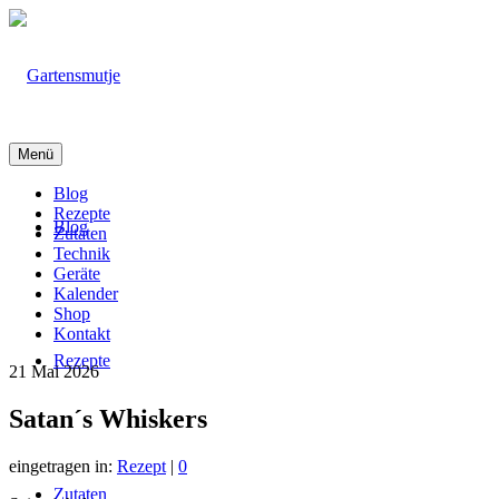
Menü
Blog
Rezepte
Blog
Zutaten
Technik
Geräte
Kalender
Shop
Kontakt
Rezepte
21
Mai 2026
Satan´s Whiskers
eingetragen in:
Rezept
|
0
Zutaten