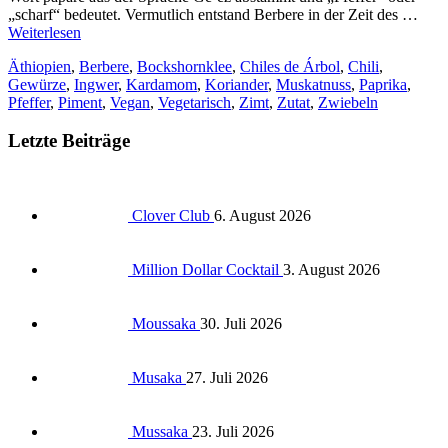
„scharf“ bedeutet. Vermutlich entstand Berbere in der Zeit des …
Weiterlesen
Äthiopien
,
Berbere
,
Bockshornklee
,
Chiles de Árbol
,
Chili
,
Gewürze
,
Ingwer
,
Kardamom
,
Koriander
,
Muskatnuss
,
Paprika
,
Pfeffer
,
Piment
,
Vegan
,
Vegetarisch
,
Zimt
,
Zutat
,
Zwiebeln
Letzte Beiträge
Clover Club
6. August 2026
Million Dollar Cocktail
3. August 2026
Moussaka
30. Juli 2026
Musaka
27. Juli 2026
Mussaka
23. Juli 2026