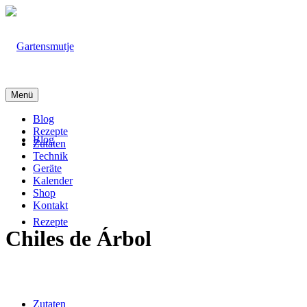
Menü
Blog
Rezepte
Blog
Zutaten
Technik
Geräte
Kalender
Shop
Kontakt
Rezepte
Chiles de Árbol
Zutaten