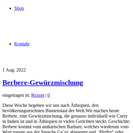
Shop
Kontakt
1
Aug. 2022
Berbere-Gewürzmischung
eingetragen in:
Rezept
|
0
Diese Woche begeben wir uns nach Äthiopien, den
bevölkerungsreichsten Binnenstaat der Welt.Wir machen heute
Berbere, eine Gewürzmischung, die genauso individuell wie Curry
in Indien ist und in Äthiopien in vielen Gerichten steckt. Geschichte:
Berbere kommt vom amharischen Barbare, welches wiederum vom
Wort papare aus der Sprache Ge´ez abstammt und „Pfeffer“ oder