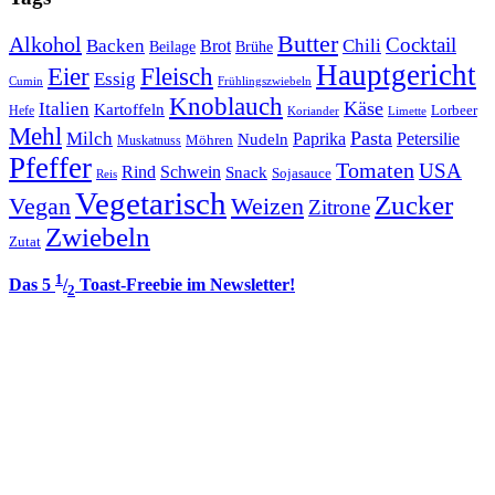
Butter
Alkohol
Cocktail
Backen
Brot
Chili
Brühe
Beilage
Hauptgericht
Eier
Fleisch
Essig
Cumin
Frühlingszwiebeln
Knoblauch
Italien
Käse
Kartoffeln
Lorbeer
Hefe
Koriander
Limette
Mehl
Pasta
Milch
Paprika
Petersilie
Nudeln
Möhren
Muskatnuss
Pfeffer
Tomaten
USA
Rind
Schwein
Snack
Sojasauce
Reis
Vegetarisch
Zucker
Vegan
Weizen
Zitrone
Zwiebeln
Zutat
1
Das 5
/
Toast-Freebie im Newsletter!
2