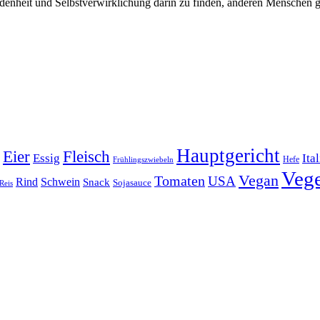
edenheit und Selbstverwirklichung darin zu finden, anderen Menschen gut
Hauptgericht
Eier
Fleisch
Ita
Essig
Frühlingszwiebeln
Hefe
Vege
Vegan
Tomaten
USA
Rind
Schwein
Snack
Sojasauce
Reis