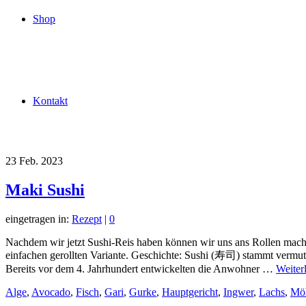
Shop
Kontakt
23
Feb. 2023
Maki Sushi
eingetragen in:
Rezept
|
0
Nachdem wir jetzt Sushi-Reis haben können wir uns ans Rollen mach
einfachen gerollten Variante. Geschichte: Sushi (寿司) stammt vermut
Bereits vor dem 4. Jahrhundert entwickelten die Anwohner …
Weiter
Alge
,
Avocado
,
Fisch
,
Gari
,
Gurke
,
Hauptgericht
,
Ingwer
,
Lachs
,
Mö