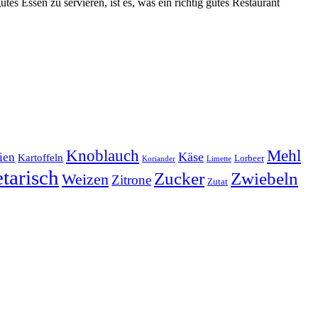
es Essen zu servieren, ist es, was ein richtig gutes Restaurant
Mehl
Knoblauch
lien
Käse
Kartoffeln
Lorbeer
Koriander
Limette
tarisch
Zucker
Zwiebeln
Weizen
Zitrone
Zutat