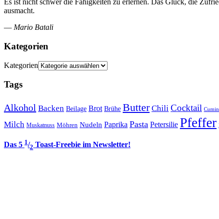
Es ist nicht schwer die Fähigkeiten zu erlernen. Das Glück, die Zufri
ausmacht.
—
Mario Batali
Kategorien
Kategorien
Tags
Butter
Alkohol
Cocktail
Backen
Brot
Chili
Brühe
Beilage
Cumin
Pfeffer
Pasta
Milch
Paprika
Petersilie
Nudeln
Möhren
Muskatnuss
1
Das 5
/
Toast-Freebie im Newsletter!
2