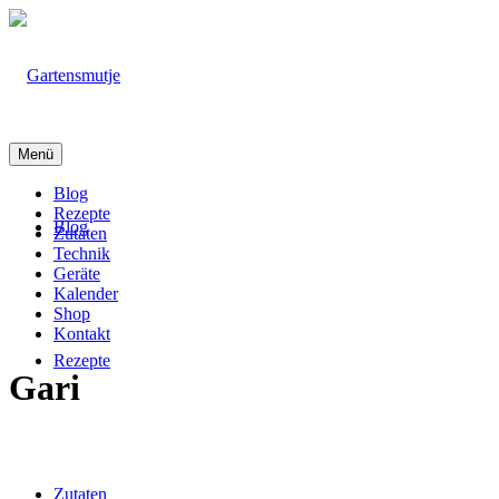
Menü
Blog
Rezepte
Blog
Zutaten
Technik
Geräte
Kalender
Shop
Kontakt
Rezepte
Gari
Zutaten