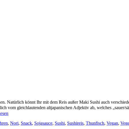
en. Natürlich könnt Ihr mit dem Reis außer Maki Sushi auch verschied
lich vom gleichlautenden altjapanischen Adjektiv ab, welches „sauer
lesen
hren
,
Nori
,
Snack
,
Sojasauce
,
Sushi
,
Sushireis
,
Thunfisch
,
Vegan
,
Vege