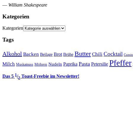
—
William Shakespeare
Kategorien
Kategorien
Tags
Butter
Alkohol
Cocktail
Backen
Brot
Chili
Brühe
Beilage
Cumin
Pfeffer
Pasta
Milch
Paprika
Petersilie
Nudeln
Möhren
Muskatnuss
1
Das 5
/
Toast-Freebie im Newsletter!
2