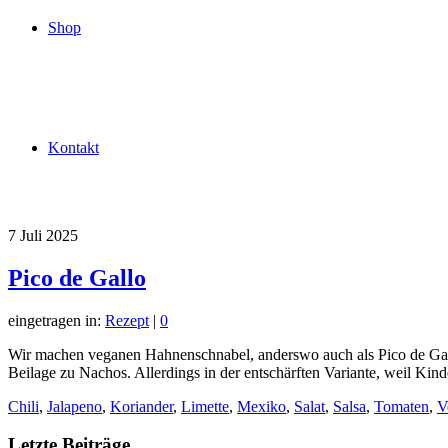
Shop
Kontakt
7
Juli 2025
Pico de Gallo
eingetragen in:
Rezept
|
0
Wir machen veganen Hahnenschnabel, anderswo auch als Pico de Gallo 
Beilage zu Nachos. Allerdings in der entschärften Variante, weil K
Chili
,
Jalapeno
,
Koriander
,
Limette
,
Mexiko
,
Salat
,
Salsa
,
Tomaten
,
V
Letzte Beiträge