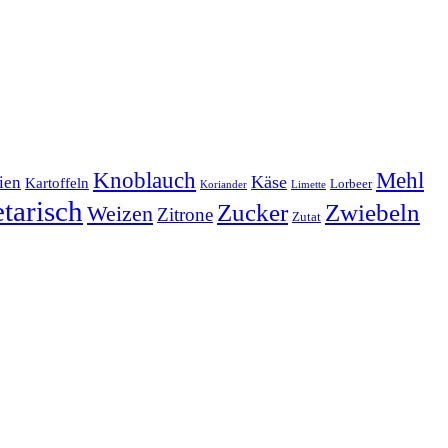
Mehl
Knoblauch
lien
Käse
Kartoffeln
Lorbeer
Koriander
Limette
tarisch
Zucker
Zwiebeln
Weizen
Zitrone
Zutat