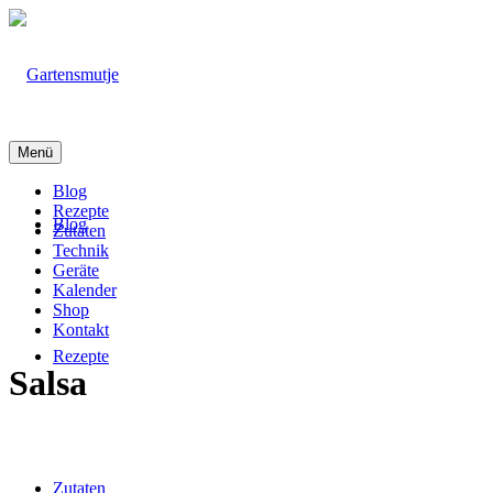
Menü
Blog
Rezepte
Blog
Zutaten
Technik
Geräte
Kalender
Shop
Kontakt
Rezepte
Salsa
Zutaten