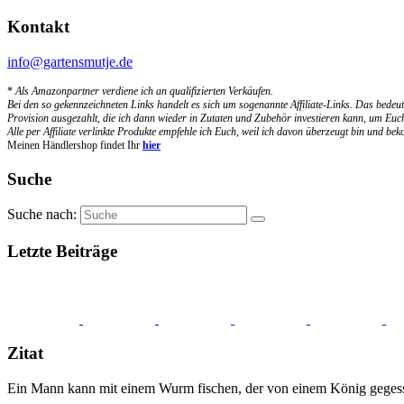
Kontakt
info@gartensmutje.de
*
Als Amazonpartner verdiene ich an qualifizierten Verkäufen.
Bei den so gekennzeichneten Links handelt es sich um sogenannte Affiliate-Links. Das bedeut
Provision ausgezahlt, die ich dann wieder in Zutaten und Zubehör investieren kann, um Euch
Alle per Affiliate verlinkte Produkte empfehle ich Euch, weil ich davon überzeugt bin und b
Meinen Händlershop findet Ihr
hier
Suche
Suche nach:
Letzte Beiträge
Zitat
Ein Mann kann mit einem Wurm fischen, der von einem König gegesse