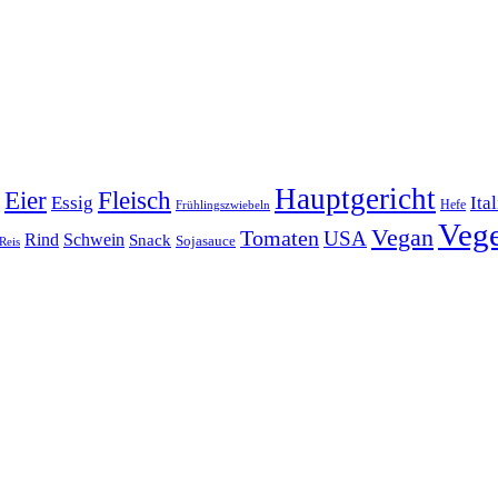
Hauptgericht
Eier
Fleisch
Ita
Essig
Frühlingszwiebeln
Hefe
Vege
Vegan
Tomaten
USA
Rind
Schwein
Snack
Sojasauce
Reis