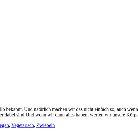
bekannt. Und natürlich machen wir das nicht einfach so, auch wenn Pi
inder dabei sind.Und wenn wir dann alles haben, werfen wir unsere Kö
egan
,
Vegetarisch
,
Zwiebeln