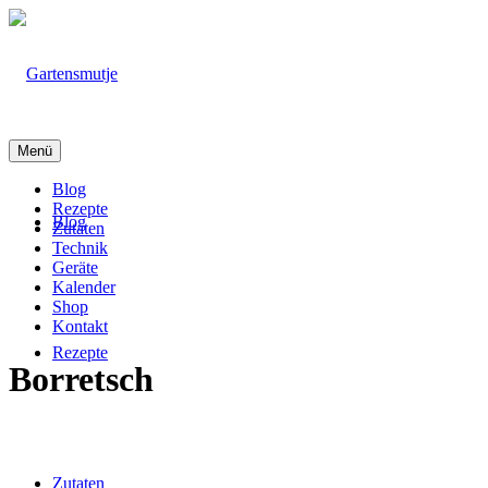
Menü
Blog
Rezepte
Blog
Zutaten
Technik
Geräte
Kalender
Shop
Kontakt
Rezepte
Borretsch
Zutaten