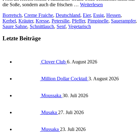
die Soße, sondern auch die frischen …
Weiterlesen
Borretsch
,
Creme Fraiche
,
Deutschland
,
Eier
,
Essig
,
Hessen
,
Kerbel
,
Kräuter
,
Kresse
,
Petersilie
,
Pfeffer
,
Pimpinelle
,
Sauerampfer
,
Saure Sahne
,
Schnittlauch
,
Senf
,
Vegetarisch
Letzte Beiträge
Clover Club
6. August 2026
Million Dollar Cocktail
3. August 2026
Moussaka
30. Juli 2026
Musaka
27. Juli 2026
Mussaka
23. Juli 2026