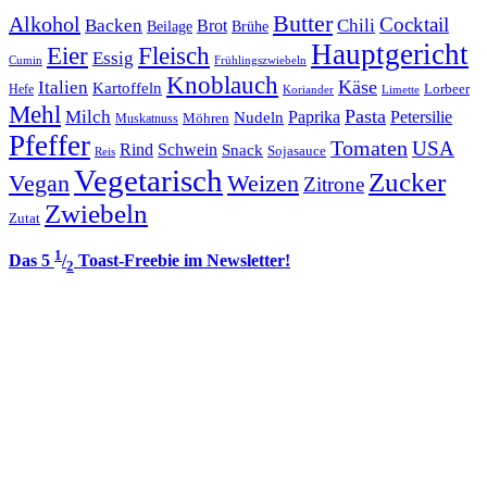
Butter
Alkohol
Cocktail
Backen
Brot
Chili
Brühe
Beilage
Hauptgericht
Eier
Fleisch
Essig
Cumin
Frühlingszwiebeln
Knoblauch
Italien
Käse
Kartoffeln
Lorbeer
Hefe
Koriander
Limette
Mehl
Pasta
Milch
Paprika
Petersilie
Nudeln
Möhren
Muskatnuss
Pfeffer
Tomaten
USA
Rind
Schwein
Snack
Sojasauce
Reis
Vegetarisch
Zucker
Vegan
Weizen
Zitrone
Zwiebeln
Zutat
1
Das 5
/
Toast-Freebie im Newsletter!
2