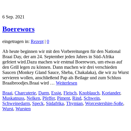
6
Sep. 2021
Boerewors
eingetragen in:
Rezept
|
0
Ab heute beginnen wir mit den Vorbereitungen für den National
Braai Day, der am 24. September jeden Jahres in Süd-Afrika
gefeiert wird.Dazu machen wir erstmal Boerewors, um etwas auf
den Grill legen zu können. Dann machen wir drei verschieden
Saucen (Monkey Gland Sauce, Sheba, Chakalaka), die wir zu Wurst
servieren wollen, anschließend Pap als Beilage und zum Schluss
Braaibroodjes.Braai wird …
Weiterlesen
Braai
,
Charcuterie
,
Darm
,
Essig
,
Fleisch
,
Knoblauch
,
Koriander
,
Muskatnuss
,
Nelken
,
Pfeffer
,
Piment
,
Rind
,
Schwein
,
Schweinedarm
,
Speck
,
Südafrika
,
Thymian
,
Worcestershire-Soße
,
Wurst
,
Wursten