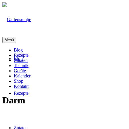
Menü
Blog
Rezepte
Blog
Zutaten
Technik
Geräte
Kalender
Shop
Kontakt
Rezepte
Darm
Zutaten