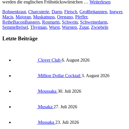
werden die englischen Frühstückswürstchen …
Weiterlesen
Bohnenkraut
,
Charcuterie
,
Darm
,
Fleisch
,
Großbritannien
,
Ingwer
,
Macis
,
Majoran
,
Muskatnuss
,
Oregano
,
Pfeffer
,
ReiheBaconBangers
,
Rosmarin
,
Schwein
,
Schweinedarm
,
Semmelbrösel
,
Thymian
,
Wurst
,
Wursten
,
Zutat
,
Zwiebeln
Letzte Beiträge
Clover Club
6. August 2026
Million Dollar Cocktail
3. August 2026
Moussaka
30. Juli 2026
Musaka
27. Juli 2026
Mussaka
23. Juli 2026