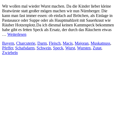
Wir wollen mal wieder Wurst machen. Da die Kinder lieber kleine
Bratwürste statt großer mögen machen wir nun Nürnberger. Die
kann man fast immer essen: ob einfach auf Brötchen, als Einlage in
Pastasauce oder Suppe oder als Hauptmahlzeit mit Sauerkraut wie
Räuber Hotzenplotz.Da ich diesmal keinen Kammspeck bekommen
habe gibt es fetten Speck als Ersatz, der durch das Räuchern etwas
…
Weiterlesen
Bayern
,
Charcuterie
,
Darm
,
Fleisch
,
Macis
,
Majoran
,
Muskatnuss
,
Pfeffer
,
Schafsdarm
,
Schwein
,
Speck
,
Wurst
,
Wursten
,
Zutat
,
Zwiebeln