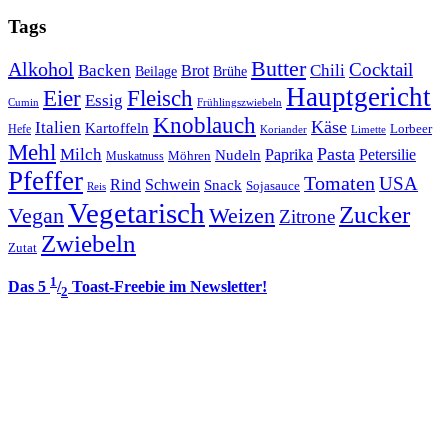
Tags
Butter
Alkohol
Cocktail
Backen
Brot
Chili
Brühe
Beilage
Hauptgericht
Eier
Fleisch
Essig
Cumin
Frühlingszwiebeln
Knoblauch
Italien
Käse
Kartoffeln
Lorbeer
Hefe
Koriander
Limette
Mehl
Pasta
Milch
Paprika
Petersilie
Nudeln
Möhren
Muskatnuss
Pfeffer
Tomaten
USA
Rind
Schwein
Snack
Sojasauce
Reis
Vegetarisch
Zucker
Vegan
Weizen
Zitrone
Zwiebeln
Zutat
1
Das 5
/
Toast-Freebie im Newsletter!
2