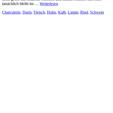
tatsächlich bleibt im …
Weiterlesen
Charcuterie
,
Darm
,
Fleisch
,
Huhn
,
Kalb
,
Lamm
,
Rind
,
Schwein