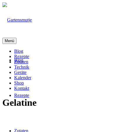
Menü
Blog
Rezepte
Blog
Zutaten
Technik
Geräte
Kalender
Shop
Kontakt
Rezepte
Gelatine
Zutaten