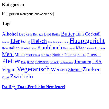
Kategorien
Kategorien
Tags
Butter
Alkohol
Cocktail
Backen
Brot
Chili
Brühe
Beilage
Hauptgericht
Eier
Fleisch
Essig
Cumin
Frühlingszwiebeln
Knoblauch
Italien
Käse
Kartoffeln
Lorbeer
Hefe
Koriander
Limette
Mehl
Pasta
Milch
Paprika
Petersilie
Nudeln
Möhren
Muskatnuss
Pfeffer
Tomaten
USA
Rind
Schwein
Snack
Sojasauce
Reis
Vegetarisch
Zucker
Vegan
Weizen
Zitrone
Zwiebeln
Zutat
1
Das 5
/
Toast-Freebie im Newsletter!
2