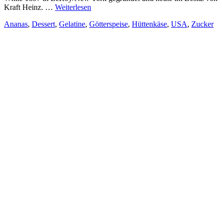
Kraft Heinz. …
Weiterlesen
Ananas
,
Dessert
,
Gelatine
,
Götterspeise
,
Hüttenkäse
,
USA
,
Zucker