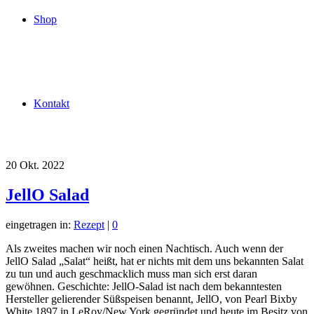
Shop
Kontakt
20
Okt. 2022
JellO Salad
eingetragen in:
Rezept
|
0
Als zweites machen wir noch einen Nachtisch. Auch wenn der
JellO Salad „Salat“ heißt, hat er nichts mit dem uns bekannten Salat
zu tun und auch geschmacklich muss man sich erst daran
gewöhnen. Geschichte: JellO-Salad ist nach dem bekanntesten
Hersteller gelierender Süßspeisen benannt, JellO, von Pearl Bixby
White 1897 in LeRoy/New York gegründet und heute im Besitz von