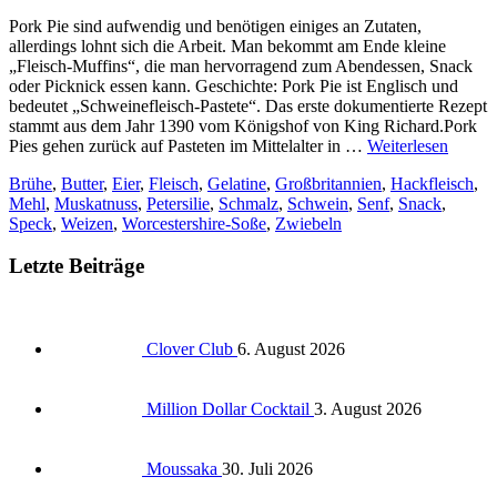
Pork Pie sind aufwendig und benötigen einiges an Zutaten,
allerdings lohnt sich die Arbeit. Man bekommt am Ende kleine
„Fleisch-Muffins“, die man hervorragend zum Abendessen, Snack
oder Picknick essen kann. Geschichte: Pork Pie ist Englisch und
bedeutet „Schweinefleisch-Pastete“. Das erste dokumentierte Rezept
stammt aus dem Jahr 1390 vom Königshof von King Richard.Pork
Pies gehen zurück auf Pasteten im Mittelalter in …
Weiterlesen
Brühe
,
Butter
,
Eier
,
Fleisch
,
Gelatine
,
Großbritannien
,
Hackfleisch
,
Mehl
,
Muskatnuss
,
Petersilie
,
Schmalz
,
Schwein
,
Senf
,
Snack
,
Speck
,
Weizen
,
Worcestershire-Soße
,
Zwiebeln
Letzte Beiträge
Clover Club
6. August 2026
Million Dollar Cocktail
3. August 2026
Moussaka
30. Juli 2026