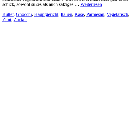
schick, sowohl süßes als auch salziges …
Weiterlesen
Butter
,
Gnocchi
,
Hauptgericht
,
Italien
,
Käse
,
Parmesan
,
Vegetarisch
,
Zimt
,
Zucker