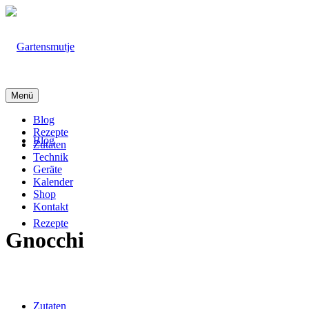
Menü
Blog
Rezepte
Blog
Zutaten
Technik
Geräte
Kalender
Shop
Kontakt
Rezepte
Gnocchi
Zutaten