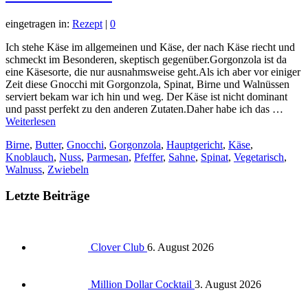
eingetragen in:
Rezept
|
0
Ich stehe Käse im allgemeinen und Käse, der nach Käse riecht und
schmeckt im Besonderen, skeptisch gegenüber.Gorgonzola ist da
eine Käsesorte, die nur ausnahmsweise geht.Als ich aber vor einiger
Zeit diese Gnocchi mit Gorgonzola, Spinat, Birne und Walnüssen
serviert bekam war ich hin und weg. Der Käse ist nicht dominant
und passt perfekt zu den anderen Zutaten.Daher habe ich das …
Weiterlesen
Birne
,
Butter
,
Gnocchi
,
Gorgonzola
,
Hauptgericht
,
Käse
,
Knoblauch
,
Nuss
,
Parmesan
,
Pfeffer
,
Sahne
,
Spinat
,
Vegetarisch
,
Walnuss
,
Zwiebeln
Letzte Beiträge
Clover Club
6. August 2026
Million Dollar Cocktail
3. August 2026