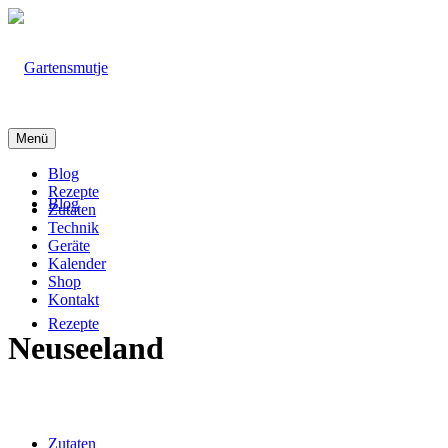
Menü
Blog
Rezepte
Blog
Zutaten
Technik
Geräte
Kalender
Shop
Kontakt
Rezepte
Neuseeland
Zutaten