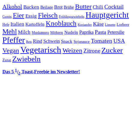
Butter
Alkohol
Cocktail
Backen
Brot
Chili
Brühe
Beilage
Hauptgericht
Eier
Fleisch
Essig
Cumin
Frühlingszwiebeln
Knoblauch
Italien
Käse
Kartoffeln
Lorbeer
Hefe
Koriander
Limette
Mehl
Pasta
Milch
Paprika
Petersilie
Nudeln
Möhren
Muskatnuss
Pfeffer
Tomaten
USA
Rind
Schwein
Snack
Sojasauce
Reis
Vegetarisch
Zucker
Vegan
Weizen
Zitrone
Zwiebeln
Zutat
1
Das 5
/
Toast-Freebie im Newsletter!
2