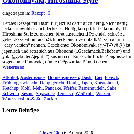
Okonomiyaki, Hiroshima Style
eingetragen in:
Rezept
|
0
Letztes Rezept mit Dashi für jetzt.Ist dafür auch heftig.Nicht heftig
lecker, obwohl es auch lecker ist.Heftig kompliziert.Okonomiyaki,
Hiroshima Style zu machen birgt ausreichend Potential, schief zu
gehen.Passiert mir auch.Schmeckt auch verunfallt.Muss man nur
„easy version“ nennen. Geschichte: Okonomiyaki (お好み焼き) ist
japanisch und setzt sich aus Okonomi („Geschmack/Belieben“) und
yaki („gebraten/gegrillt“) zusammen. Erste schriftliche Zeugnisse für
sogenannte Funoyaki, dünne Crêpe-artige Pfannkuchen, …
Weiterlesen
Alkohol
,
Austernsauce
,
Bohnensprossen
,
Dashi
,
Eier
,
Fleisch
,
Frühlingszwiebeln
,
Hauptgericht
,
Honig
,
Japan
,
Katsuobushi
,
Ketchup
,
Kohl
,
Mehl
,
Pancake
,
Pfeffer
,
Ramennudeln
,
Sake
,
Schwein
,
Sesam
,
Sojasauce
,
Tenkasu
,
Weißkohl
,
Weizen
,
Worcestershire-Soße
,
Zucker
Letzte Beiträge
Clover Club
6. August 2026