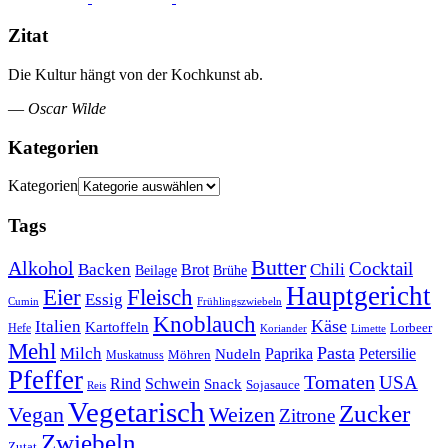
Zitat
Die Kultur hängt von der Kochkunst ab.
—
Oscar Wilde
Kategorien
Kategorien
Tags
Butter
Alkohol
Cocktail
Backen
Brot
Chili
Brühe
Beilage
Hauptgericht
Eier
Fleisch
Essig
Cumin
Frühlingszwiebeln
Knoblauch
Italien
Käse
Kartoffeln
Lorbeer
Hefe
Koriander
Limette
Mehl
Pasta
Milch
Paprika
Petersilie
Nudeln
Möhren
Muskatnuss
Pfeffer
Tomaten
USA
Rind
Schwein
Snack
Sojasauce
Reis
Vegetarisch
Zucker
Vegan
Weizen
Zitrone
Zwiebeln
Zutat