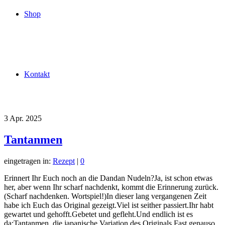
Shop
Kontakt
3
Apr. 2025
Tantanmen
eingetragen in:
Rezept
|
0
Erinnert Ihr Euch noch an die Dandan Nudeln?Ja, ist schon etwas
her, aber wenn Ihr scharf nachdenkt, kommt die Erinnerung zurück.
(Scharf nachdenken. Wortspiel!)In dieser lang vergangenen Zeit
habe ich Euch das Original gezeigt.Viel ist seither passiert.Ihr habt
gewartet und gehofft.Gebetet und gefleht.Und endlich ist es
da:Tantanmen, die japanische Variation des Originals.Fast genauso