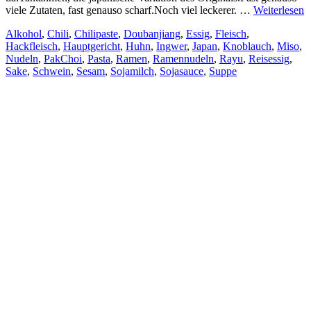
viele Zutaten, fast genauso scharf.Noch viel leckerer. …
Weiterlesen
Alkohol
,
Chili
,
Chilipaste
,
Doubanjiang
,
Essig
,
Fleisch
,
Hackfleisch
,
Hauptgericht
,
Huhn
,
Ingwer
,
Japan
,
Knoblauch
,
Miso
,
Nudeln
,
PakChoi
,
Pasta
,
Ramen
,
Ramennudeln
,
Rayu
,
Reisessig
,
Sake
,
Schwein
,
Sesam
,
Sojamilch
,
Sojasauce
,
Suppe