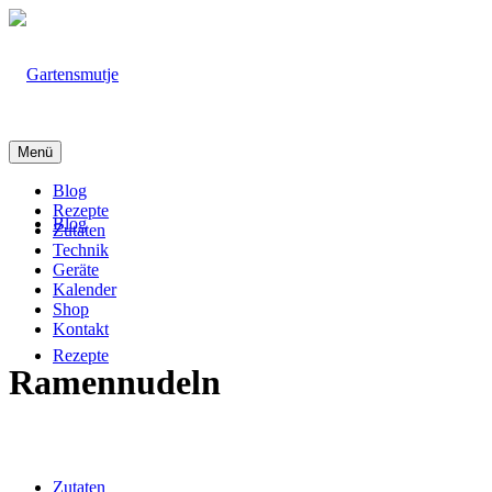
Menü
Blog
Rezepte
Blog
Zutaten
Technik
Geräte
Kalender
Shop
Kontakt
Rezepte
Ramennudeln
Zutaten