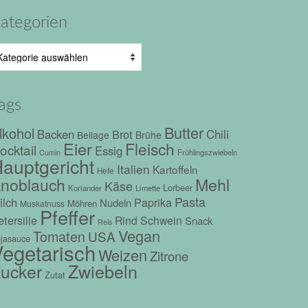
ategorien
tegorien
ags
Butter
lkohol
Chili
Backen
Brot
Beilage
Brühe
Eier
Fleisch
ocktail
Essig
Frühlingszwiebeln
Cumin
auptgericht
Italien
Kartoffeln
Hefe
Mehl
noblauch
Käse
Lorbeer
Koriander
Limette
Pasta
ilch
Paprika
Nudeln
Möhren
Muskatnuss
Pfeffer
tersilie
Rind
Schwein
Snack
Reis
Vegan
Tomaten
USA
jasauce
egetarisch
Weizen
Zitrone
Zwiebeln
ucker
Zutat