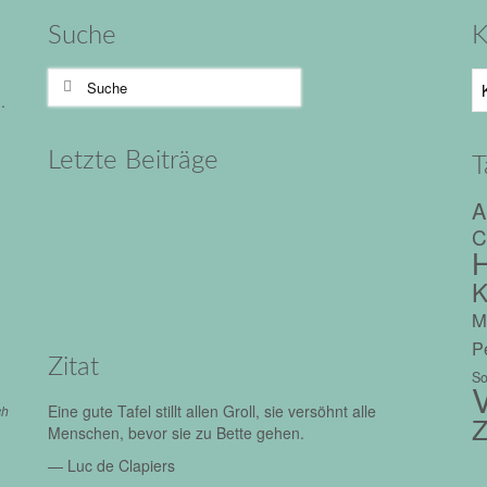
Suche
K
Suche
Ka
nach:
.
Letzte Beiträge
T
A
C
H
K
M
Pe
Zitat
So
V
Eine gute Tafel stillt allen Groll, sie versöhnt alle
ch
Z
Menschen, bevor sie zu Bette gehen.
—
Luc de Clapiers