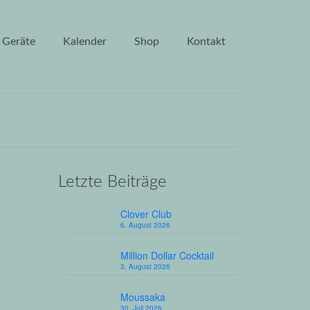
Geräte
Kalender
Shop
Kontakt
Letzte Beiträge
19
Clover Club
OV. 2021
6. August 2026
Million Dollar Cocktail
schi
3. August 2026
ser,
 hieß
Moussaka
s sich
30. Juli 2026