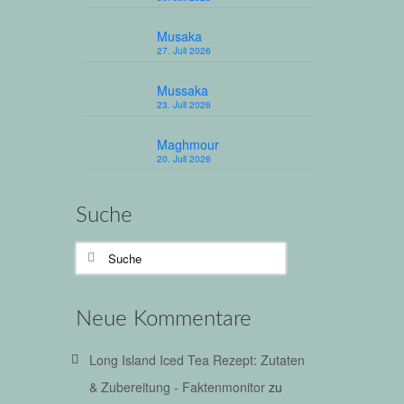
tet. Zu
Musaka
27. Juli 2026
en
,
Mussaka
ten
,
23. Juli 2026
Maghmour
20. Juli 2026
23
Suche
AUG. 2021
Suche
nach:
n
 heute
.
Neue Kommentare
inaigre
fkoch
Long Island Iced Tea Rezept: Zutaten
& Zubereitung - Faktenmonitor
zu