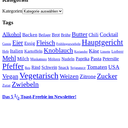
Kategorien
Tags
Butter
Alkohol
Cocktail
Backen
Brot
Chili
Brühe
Beilage
Hauptgericht
Eier
Fleisch
Essig
Cumin
Frühlingszwiebeln
Knoblauch
Italien
Käse
Kartoffeln
Lorbeer
Hefe
Koriander
Limette
Mehl
Pasta
Milch
Paprika
Petersilie
Nudeln
Möhren
Muskatnuss
Pfeffer
Tomaten
USA
Rind
Schwein
Snack
Sojasauce
Reis
Vegetarisch
Zucker
Vegan
Weizen
Zitrone
Zwiebeln
Zutat
1
Das 5
/
Toast-Freebie im Newsletter!
2