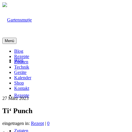
Menü
Blog
Rezepte
Blog
Zutaten
Technik
Geräte
Kalender
Shop
Kontakt
Rezepte
27
März 2023
Ti‘ Punch
eingetragen in:
Rezept
|
0
Zutaten