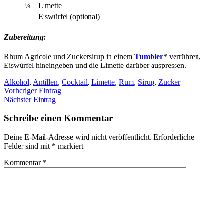
¼
Limette
Eiswürfel (optional)
Zubereitung:
Rhum Agricole und Zuckersirup in einem
Tumbler
* verrühren,
Eiswürfel hineingeben und die Limette darüber auspressen.
Alkohol
,
Antillen
,
Cocktail
,
Limette
,
Rum
,
Sirup
,
Zucker
Vorheriger Eintrag
Nächster Eintrag
Schreibe einen Kommentar
Deine E-Mail-Adresse wird nicht veröffentlicht.
Erforderliche
Felder sind mit
*
markiert
Kommentar
*