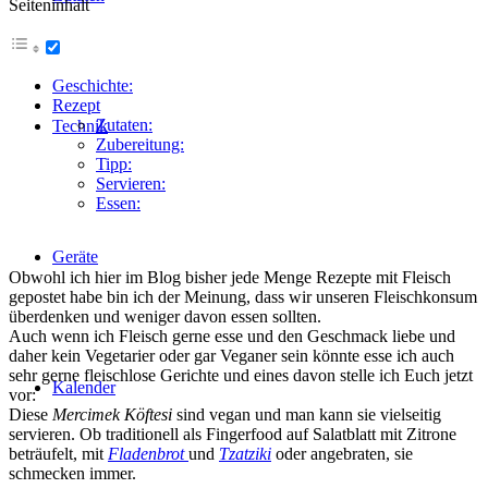
Seiteninhalt
Geschichte:
Rezept
Zutaten:
Technik
Zubereitung:
Tipp:
Servieren:
Essen:
Geräte
Obwohl ich hier im Blog bisher jede Menge Rezepte mit Fleisch
gepostet habe bin ich der Meinung, dass wir unseren Fleischkonsum
überdenken und weniger davon essen sollten.
Auch wenn ich Fleisch gerne esse und den Geschmack liebe und
daher kein Vegetarier oder gar Veganer sein könnte esse ich auch
sehr gerne fleischlose Gerichte und eines davon stelle ich Euch jetzt
Kalender
vor:
Diese
Mercimek Köftesi
sind vegan und man kann sie vielseitig
servieren. Ob traditionell als Fingerfood auf Salatblatt mit Zitrone
beträufelt, mit
Fladenbrot
und
Tzatziki
oder angebraten, sie
schmecken immer.