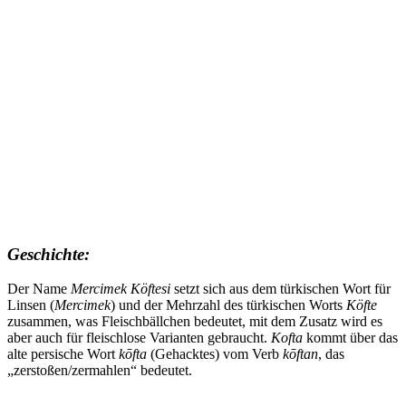
Geschichte:
Der Name
Mercimek
Köftesi
setzt sich aus dem türkischen Wort für
Linsen (
Mercimek
) und der Mehrzahl des türkischen Worts
Köfte
zusammen, was Fleischbällchen bedeutet, mit dem Zusatz wird es
aber auch für fleischlose Varianten gebraucht.
Kofta
kommt über das
alte persische Wort
kōfta
(Gehacktes) vom Verb
kōftan
, das
„zerstoßen/zermahlen“ bedeutet.