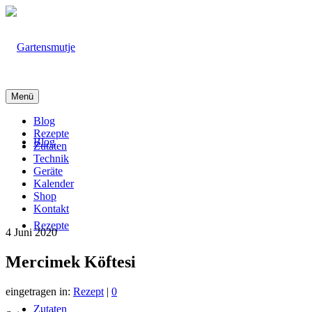
Menü
Blog
Rezepte
Blog
Zutaten
Technik
Geräte
Kalender
Shop
Kontakt
Rezepte
4
Juni 2020
Mercimek Köftesi
eingetragen in:
Rezept
|
0
Zutaten