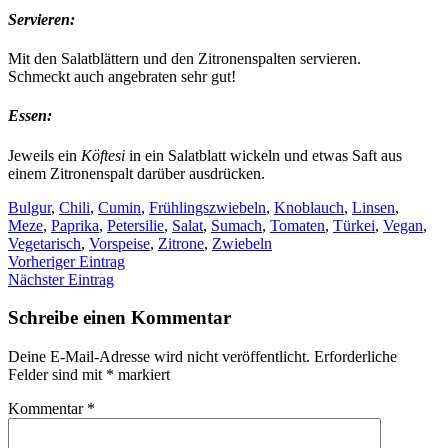
Servieren:
Mit den Salatblättern und den Zitronenspalten servieren.
Schmeckt auch angebraten sehr gut!
Essen:
Jeweils ein
Köftesi
in ein Salatblatt wickeln und etwas Saft aus
einem Zitronenspalt darüber ausdrücken.
Bulgur
,
Chili
,
Cumin
,
Frühlingszwiebeln
,
Knoblauch
,
Linsen
,
Meze
,
Paprika
,
Petersilie
,
Salat
,
Sumach
,
Tomaten
,
Türkei
,
Vegan
,
Vegetarisch
,
Vorspeise
,
Zitrone
,
Zwiebeln
Vorheriger Eintrag
Nächster Eintrag
Schreibe einen Kommentar
Deine E-Mail-Adresse wird nicht veröffentlicht.
Erforderliche
Felder sind mit
*
markiert
Kommentar
*