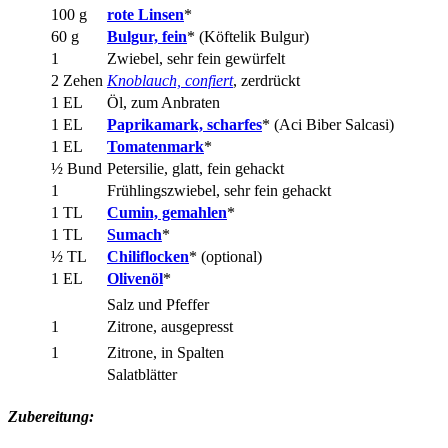
100 g
rote Linsen
*
60 g
Bulgur, fein
* (Köftelik Bulgur)
1
Zwiebel, sehr fein gewürfelt
2 Zehen
Knoblauch, confiert
, zerdrückt
1 EL
Öl, zum Anbraten
1 EL
Paprikamark, scharfes
* (Aci Biber Salcasi)
1 EL
Tomatenmark
*
½ Bund
Petersilie, glatt, fein gehackt
1
Frühlingszwiebel, sehr fein gehackt
1 TL
Cumin, gemahlen
*
1 TL
Sumach
*
½ TL
Chiliflocken
* (optional)
1 EL
Olivenöl
*
Salz und Pfeffer
1
Zitrone, ausgepresst
1
Zitrone, in Spalten
Salatblätter
Zubereitung: