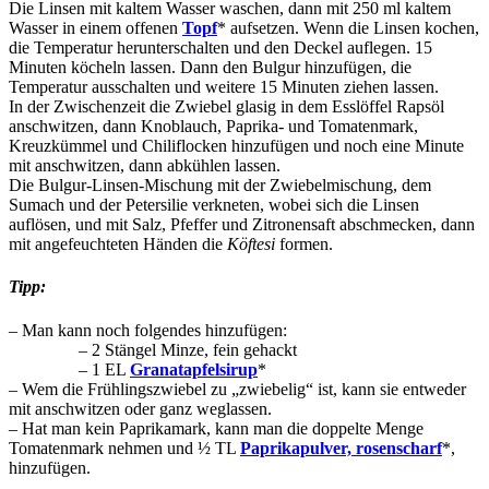
Die Linsen mit kaltem Wasser waschen, dann mit 250 ml kaltem
Wasser in einem offenen
Topf
* aufsetzen. Wenn die Linsen kochen,
die Temperatur herunterschalten und den Deckel auflegen. 15
Minuten köcheln lassen. Dann den Bulgur hinzufügen, die
Temperatur ausschalten und weitere 15 Minuten ziehen lassen.
In der Zwischenzeit die Zwiebel glasig in dem Esslöffel Rapsöl
anschwitzen, dann Knoblauch, Paprika- und Tomatenmark,
Kreuzkümmel und Chiliflocken hinzufügen und noch eine Minute
mit anschwitzen, dann abkühlen lassen.
Die Bulgur-Linsen-Mischung mit der Zwiebelmischung, dem
Sumach und der Petersilie verkneten, wobei sich die Linsen
auflösen, und mit Salz, Pfeffer und Zitronensaft abschmecken, dann
mit angefeuchteten Händen die
Köftesi
formen.
Tipp:
– Man kann noch folgendes hinzufügen:
– 2 Stängel Minze, fein gehackt
– 1 EL
Granatapfelsirup
*
– Wem die Frühlingszwiebel zu „zwiebelig“ ist, kann sie entweder
mit anschwitzen oder ganz weglassen.
– Hat man kein Paprikamark, kann man die doppelte Menge
Tomatenmark nehmen und ½ TL
Paprikapulver, rosenscharf
*,
hinzufügen.