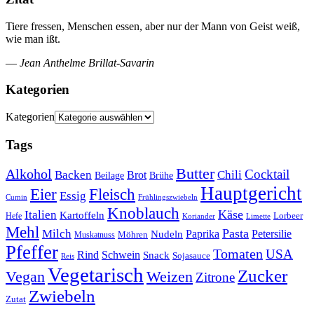
Tiere fressen, Menschen essen, aber nur der Mann von Geist weiß,
wie man ißt.
—
Jean Anthelme Brillat-Savarin
Kategorien
Kategorien
Tags
Butter
Alkohol
Cocktail
Backen
Brot
Chili
Brühe
Beilage
Hauptgericht
Eier
Fleisch
Essig
Cumin
Frühlingszwiebeln
Knoblauch
Italien
Käse
Kartoffeln
Lorbeer
Hefe
Koriander
Limette
Mehl
Pasta
Milch
Paprika
Petersilie
Nudeln
Möhren
Muskatnuss
Pfeffer
Tomaten
USA
Rind
Schwein
Snack
Sojasauce
Reis
Vegetarisch
Zucker
Vegan
Weizen
Zitrone
Zwiebeln
Zutat