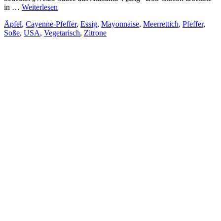
in …
Weiterlesen
Äpfel
,
Cayenne-Pfeffer
,
Essig
,
Mayonnaise
,
Meerrettich
,
Pfeffer
,
Soße
,
USA
,
Vegetarisch
,
Zitrone