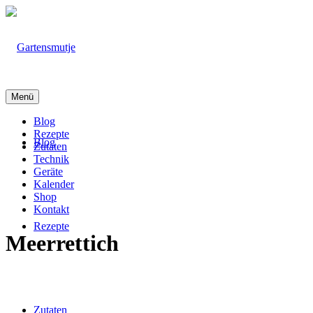
Menü
Blog
Rezepte
Blog
Zutaten
Technik
Geräte
Kalender
Shop
Kontakt
Rezepte
Meerrettich
Zutaten