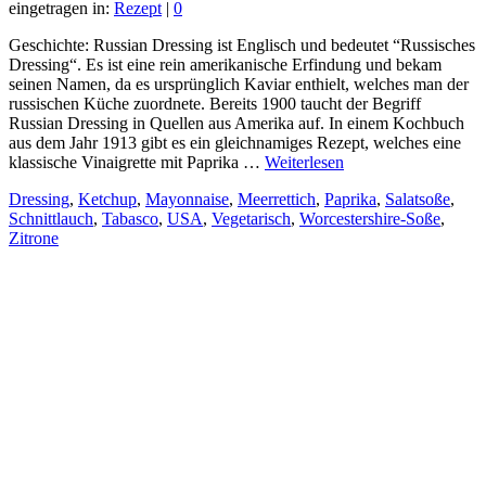
eingetragen in:
Rezept
|
0
Geschichte: Russian Dressing ist Englisch und bedeutet “Russisches
Dressing“. Es ist eine rein amerikanische Erfindung und bekam
seinen Namen, da es ursprünglich Kaviar enthielt, welches man der
russischen Küche zuordnete. Bereits 1900 taucht der Begriff
Russian Dressing in Quellen aus Amerika auf. In einem Kochbuch
aus dem Jahr 1913 gibt es ein gleichnamiges Rezept, welches eine
klassische Vinaigrette mit Paprika …
Weiterlesen
Dressing
,
Ketchup
,
Mayonnaise
,
Meerrettich
,
Paprika
,
Salatsoße
,
Schnittlauch
,
Tabasco
,
USA
,
Vegetarisch
,
Worcestershire-Soße
,
Zitrone