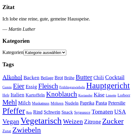
Zitat
Ich lobe eine reine, gute, gemeine Hausspeise.
—
Martin Luther
Kategorien
Kategorien
Tags
Butter
Alkohol
Cocktail
Backen
Brot
Chili
Brühe
Beilage
Hauptgericht
Eier
Fleisch
Essig
Cumin
Frühlingszwiebeln
Knoblauch
Italien
Käse
Kartoffeln
Lorbeer
Hefe
Koriander
Limette
Mehl
Pasta
Milch
Paprika
Petersilie
Nudeln
Möhren
Muskatnuss
Pfeffer
Tomaten
USA
Rind
Schwein
Snack
Sojasauce
Reis
Vegetarisch
Zucker
Vegan
Weizen
Zitrone
Zwiebeln
Zutat