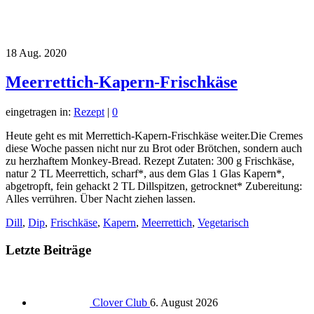
18
Aug. 2020
Meerrettich-Kapern-Frischkäse
eingetragen in:
Rezept
|
0
Heute geht es mit Merrettich-Kapern-Frischkäse weiter.Die Cremes
diese Woche passen nicht nur zu Brot oder Brötchen, sondern auch
zu herzhaftem Monkey-Bread. Rezept Zutaten: 300 g Frischkäse,
natur 2 TL Meerrettich, scharf*, aus dem Glas 1 Glas Kapern*,
abgetropft, fein gehackt 2 TL Dillspitzen, getrocknet* Zubereitung:
Alles verrühren. Über Nacht ziehen lassen.
Dill
,
Dip
,
Frischkäse
,
Kapern
,
Meerrettich
,
Vegetarisch
Letzte Beiträge
Clover Club
6. August 2026