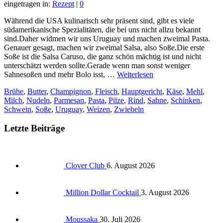
eingetragen in:
Rezept
|
0
Während die USA kulinarisch sehr präsent sind, gibt es viele
südamerikanische Spezialitäten, die bei uns nicht allzu bekannt
sind.Daher widmen wir uns Uruguay und machen zweimal Pasta.
Genauer gesagt, machen wir zweimal Salsa, also Soße.Die erste
Soße ist die Salsa Caruso, die ganz schön mächtig ist und nicht
unterschätzt werden sollte.Gerade wenn man sonst weniger
Sahnesoßen und mehr Bolo isst, …
Weiterlesen
Brühe
,
Butter
,
Champignon
,
Fleisch
,
Hauptgericht
,
Käse
,
Mehl
,
Milch
,
Nudeln
,
Parmesan
,
Pasta
,
Pilze
,
Rind
,
Sahne
,
Schinken
,
Schwein
,
Soße
,
Uruguay
,
Weizen
,
Zwiebeln
Letzte Beiträge
Clover Club
6. August 2026
Million Dollar Cocktail
3. August 2026
Moussaka
30. Juli 2026