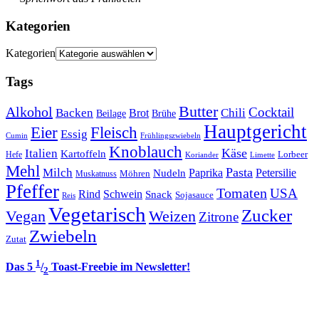
Kategorien
Kategorien
Tags
Butter
Alkohol
Cocktail
Backen
Brot
Chili
Brühe
Beilage
Hauptgericht
Eier
Fleisch
Essig
Cumin
Frühlingszwiebeln
Knoblauch
Italien
Käse
Kartoffeln
Lorbeer
Hefe
Koriander
Limette
Mehl
Pasta
Milch
Paprika
Petersilie
Nudeln
Möhren
Muskatnuss
Pfeffer
Tomaten
USA
Rind
Schwein
Snack
Sojasauce
Reis
Vegetarisch
Zucker
Vegan
Weizen
Zitrone
Zwiebeln
Zutat
1
Das 5
/
Toast-Freebie im Newsletter!
2