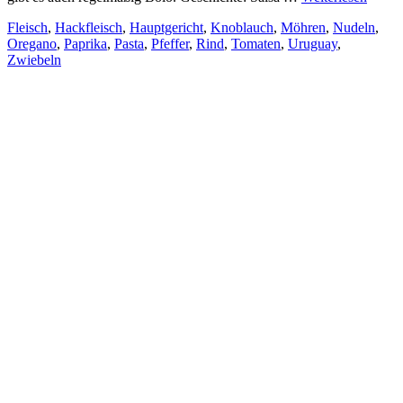
Fleisch
,
Hackfleisch
,
Hauptgericht
,
Knoblauch
,
Möhren
,
Nudeln
,
Oregano
,
Paprika
,
Pasta
,
Pfeffer
,
Rind
,
Tomaten
,
Uruguay
,
Zwiebeln