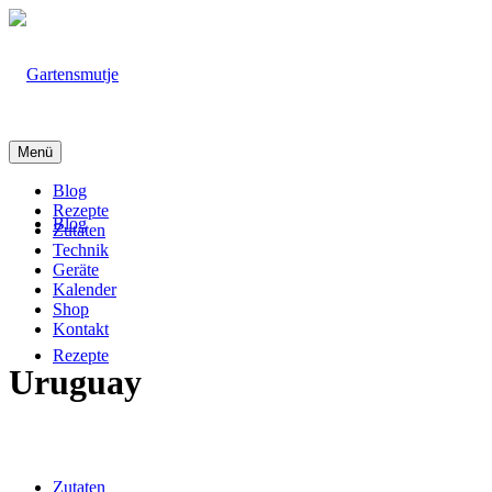
Menü
Blog
Rezepte
Blog
Zutaten
Technik
Geräte
Kalender
Shop
Kontakt
Rezepte
Uruguay
Zutaten