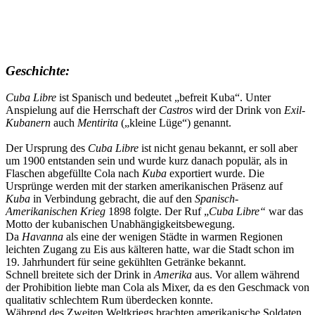
Geschichte:
Cuba Libre
ist Spanisch und bedeutet „befreit Kuba“. Unter
Anspielung auf die Herrschaft der
Castros
wird der Drink von
Exil-
Kubanern
auch
Mentirita
(„kleine Lüge“) genannt.
Der Ursprung des
Cuba Libre
ist nicht genau bekannt, er soll aber
um 1900 entstanden sein und wurde kurz danach populär, als in
Flaschen abgefüllte Cola nach
Kuba
exportiert wurde. Die
Ursprünge werden mit der starken amerikanischen Präsenz auf
Kuba
in Verbindung gebracht, die auf den
Spanisch-
Amerikanischen Krieg
1898 folgte. Der Ruf „
Cuba Libre“
war das
Motto der kubanischen Unabhängigkeitsbewegung.
Da
Havanna
als eine der wenigen Städte in warmen Regionen
leichten Zugang zu Eis aus kälteren hatte, war die Stadt schon im
19. Jahrhundert für seine gekühlten Getränke bekannt.
Schnell breitete sich der Drink in
Amerika
aus. Vor allem während
der Prohibition liebte man Cola als Mixer, da es den Geschmack von
qualitativ schlechtem Rum überdecken konnte.
Während des Zweiten Weltkriegs brachten amerikanische Soldaten