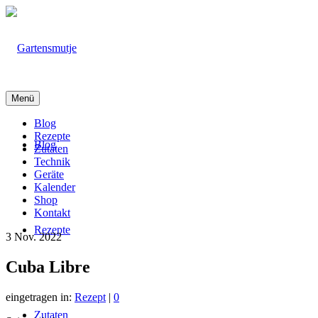
Menü
Blog
Rezepte
Blog
Zutaten
Technik
Geräte
Kalender
Shop
Kontakt
Rezepte
3
Nov. 2022
Cuba Libre
eingetragen in:
Rezept
|
0
Zutaten