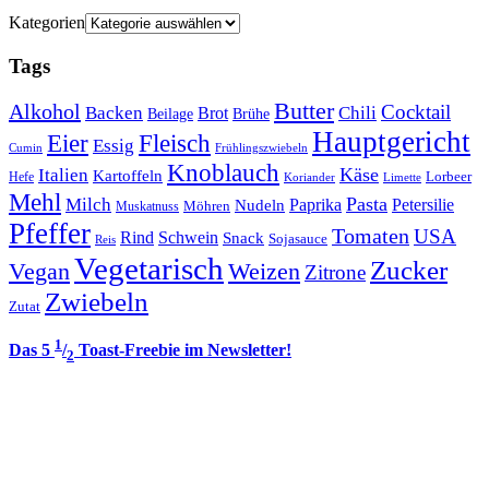
Kategorien
Tags
Butter
Alkohol
Cocktail
Backen
Brot
Chili
Brühe
Beilage
Hauptgericht
Eier
Fleisch
Essig
Cumin
Frühlingszwiebeln
Knoblauch
Italien
Käse
Kartoffeln
Lorbeer
Hefe
Koriander
Limette
Mehl
Pasta
Milch
Paprika
Petersilie
Nudeln
Möhren
Muskatnuss
Pfeffer
Tomaten
USA
Rind
Schwein
Snack
Sojasauce
Reis
Vegetarisch
Zucker
Vegan
Weizen
Zitrone
Zwiebeln
Zutat
1
Das 5
/
Toast-Freebie im Newsletter!
2