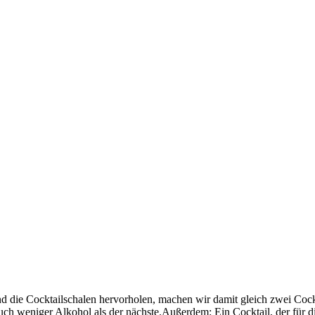
 die Cocktailschalen hervorholen, machen wir damit gleich zwei Cockta
 auch weniger Alkohol als der nächste.Außerdem: Ein Cocktail, der für 