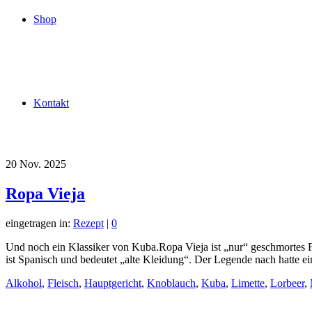
Shop
Kontakt
20
Nov. 2025
Ropa Vieja
eingetragen in:
Rezept
|
0
Und noch ein Klassiker von Kuba.Ropa Vieja ist „nur“ geschmortes
ist Spanisch und bedeutet „alte Kleidung“. Der Legende nach hatte e
Alkohol
,
Fleisch
,
Hauptgericht
,
Knoblauch
,
Kuba
,
Limette
,
Lorbeer
,