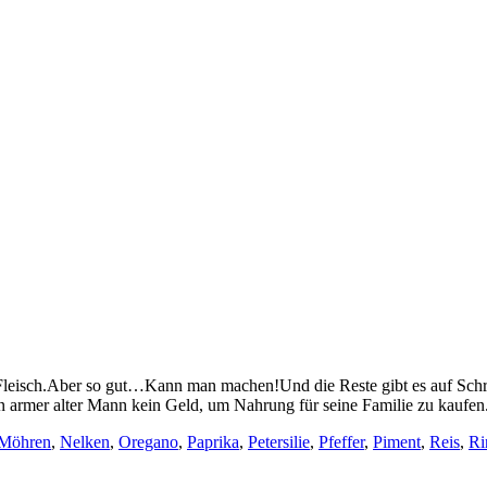
 Fleisch.Aber so gut…Kann man machen!Und die Reste gibt es auf Sch
in armer alter Mann kein Geld, um Nahrung für seine Familie zu kaufen.
Möhren
,
Nelken
,
Oregano
,
Paprika
,
Petersilie
,
Pfeffer
,
Piment
,
Reis
,
Ri