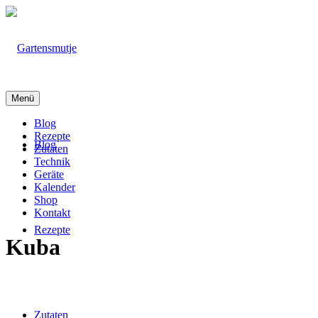
Menü
Blog
Rezepte
Blog
Zutaten
Technik
Geräte
Kalender
Shop
Kontakt
Rezepte
Kuba
Zutaten