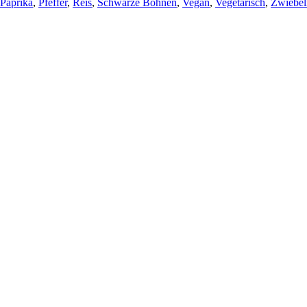
Paprika
,
Pfeffer
,
Reis
,
Schwarze Bohnen
,
Vegan
,
Vegetarisch
,
Zwiebel