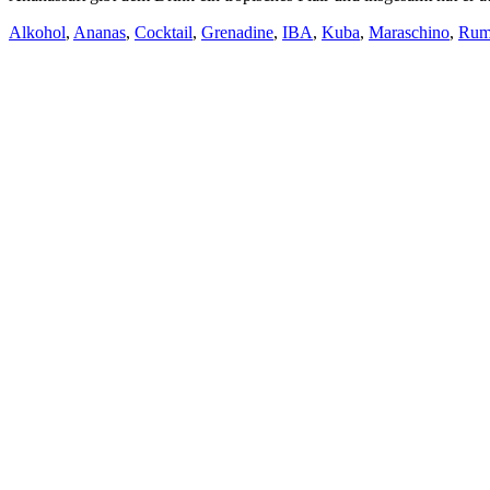
Alkohol
,
Ananas
,
Cocktail
,
Grenadine
,
IBA
,
Kuba
,
Maraschino
,
Ru