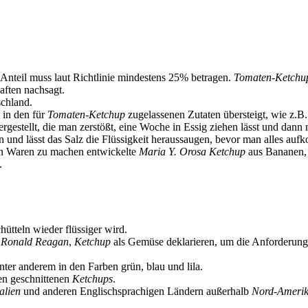
Anteil muss laut Richtlinie mindestens 25% betragen.
Tomaten-Ketchu
aften nachsagt.
chland.
n in den für
Tomaten-Ketchup
zugelassenen Zutaten übersteigt, wie z.B
gestellt, die man zerstößt, eine Woche in Essig ziehen lässt und dann 
in und lässt das Salz die Flüssigkeit heraussaugen, bevor man alles auf
en Waren zu machen entwickelte
Maria Y. Orosa
Ketchup
aus Bananen, 
.
hütteln wieder flüssiger wird.
r
Ronald Reagan
,
Ketchup
als Gemüse deklarieren, um die Anforderunge
ter anderem in den Farben grün, blau und lila.
en geschnittenen
Ketchups
.
alien
und anderen Englischsprachigen Ländern außerhalb
Nord-Ameri