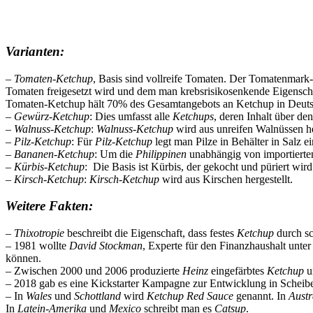
Varianten:
–
Tomaten-Ketchup
, Basis sind vollreife Tomaten. Der Tomatenmark-
Tomaten freigesetzt wird und dem man krebsrisikosenkende Eigensch
Tomaten-Ketchup hält 70% des Gesamtangebots an Ketchup in Deuts
–
Gewürz-Ketchup
: Dies umfasst alle
Ketchups
, deren Inhalt über de
–
Walnuss-Ketchup
:
Walnuss-Ketchup
wird aus unreifen Walnüssen her
–
Pilz-Ketchup
: Für
Pilz-Ketchup
legt man Pilze in Behälter in Salz e
–
Bananen-Ketchup
: Um die
Philippinen
unabhängig von importiert
–
Kürbis-Ketchup
: Die Basis ist Kürbis, der gekocht und püriert wird
–
Kirsch-Ketchup
:
Kirsch-Ketchup
wird aus Kirschen hergestellt.
Weitere Fakten:
–
Thixotropie
beschreibt die Eigenschaft, dass festes
Ketchup
durch sc
– 1981 wollte
David Stockman
, Experte für den Finanzhaushalt unte
können.
– Zwischen 2000 und 2006 produzierte
Heinz
eingefärbtes
Ketchup
un
– 2018 gab es eine Kickstarter Kampagne zur Entwicklung in Scheib
– In
Wales
und
Schottland
wird
Ketchup
Red Sauce
genannt. In
Austr
In
Latein-Amerika
und
Mexico
schreibt man es
Catsup
.