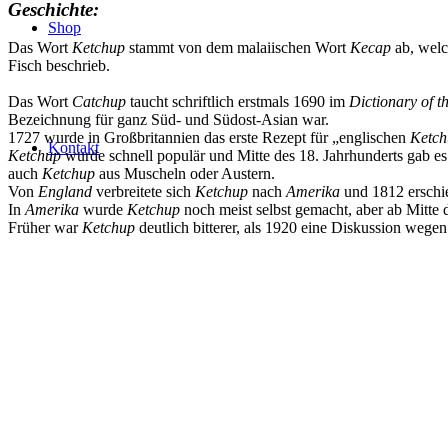
Geschichte:
Shop
Das Wort
Ketchup
stammt von dem malaiischen Wort
Kecap
ab, welc
Fisch beschrieb.
Das Wort
Catchup
taucht schriftlich erstmals 1690 im
Dictionary of 
Bezeichnung für ganz Süd- und Südost-Asian war.
1727 wurde in Großbritannien das erste Rezept für „englischen
Ketch
Kontakt
Ketchup
wurde schnell populär und Mitte des 18. Jahrhunderts gab e
auch
Ketchup
aus Muscheln oder Austern.
Von
England
verbreitete sich
Ketchup
nach
Amerika
und 1812 erschie
In
Amerika
wurde
Ketchup
noch meist selbst gemacht, aber ab Mitte 
Früher war
Ketchup
deutlich bitterer, als 1920 eine Diskussion wege