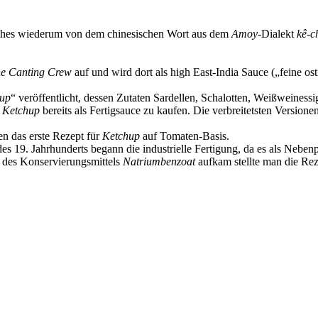
hes wiederum von dem chinesischen Wort aus dem
Amoy
-Dialekt
kê-c
the Canting Crew
auf und wird dort als high East-India Sauce („feine os
up
“ veröffentlicht, dessen Zutaten Sardellen, Schalotten, Weißweine
s
Ketchup
bereits als Fertigsauce zu kaufen. Die verbreitetsten Versione
n das erste Rezept für
Ketchup
auf Tomaten-Basis.
des 19. Jahrhunderts begann die industrielle Fertigung, da es als Nebe
n des Konservierungsmittels
Natriumbenzoat
aufkam stellte man die Rez