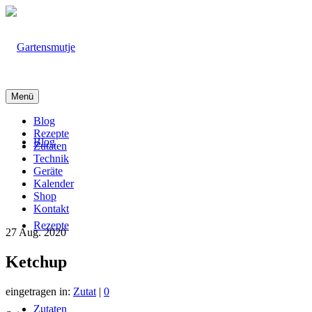
Menü
Blog
Rezepte
Blog
Zutaten
Technik
Geräte
Kalender
Shop
Kontakt
Rezepte
27
Aug. 2020
Ketchup
eingetragen in:
Zutat
|
0
Zutaten