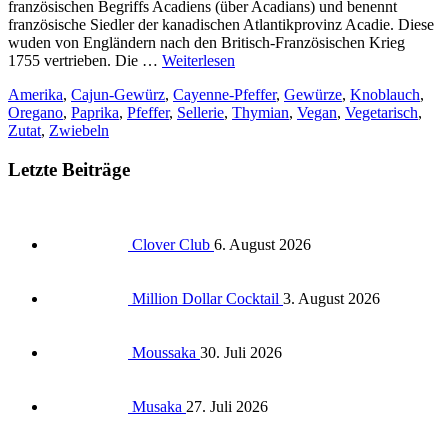
französischen Begriffs Acadiens (über Acadians) und benennt
französische Siedler der kanadischen Atlantikprovinz Acadie. Diese
wuden von Engländern nach den Britisch-Französischen Krieg
1755 vertrieben. Die …
Weiterlesen
Amerika
,
Cajun-Gewürz
,
Cayenne-Pfeffer
,
Gewürze
,
Knoblauch
,
Oregano
,
Paprika
,
Pfeffer
,
Sellerie
,
Thymian
,
Vegan
,
Vegetarisch
,
Zutat
,
Zwiebeln
Letzte Beiträge
Clover Club
6. August 2026
Million Dollar Cocktail
3. August 2026
Moussaka
30. Juli 2026
Musaka
27. Juli 2026