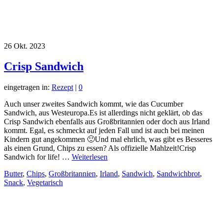
26
Okt. 2023
Crisp Sandwich
eingetragen in:
Rezept
|
0
Auch unser zweites Sandwich kommt, wie das Cucumber
Sandwich, aus Westeuropa.Es ist allerdings nicht geklärt, ob das
Crisp Sandwich ebenfalls aus Großbritannien oder doch aus Irland
kommt. Egal, es schmeckt auf jeden Fall und ist auch bei meinen
Kindern gut angekommen 🙂Und mal ehrlich, was gibt es Besseres
als einen Grund, Chips zu essen? Als offizielle Mahlzeit!Crisp
Sandwich for life! …
Weiterlesen
Butter
,
Chips
,
Großbritannien
,
Irland
,
Sandwich
,
Sandwichbrot
,
Snack
,
Vegetarisch