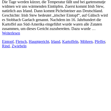
Die Tage werden kürzer, die Temperatur fällt und bei gartensmutje
widmen wir uns wärmenden Eintöpfen. Zuerst kommt Irish Stew,
natürlich aus Irland. Dann kommt Pichelsteiner aus Deutschland.
Geschichte: Irish Stew bedeutet „irischer Eintopf“, auf Gälisch wird
es Stobhach Gaelach genannt. Nachdem im 16. Jahrhundert die
Kartoffel aus Süd-Amerika eingeführt wurde waren alle Zutaten
zusammen, um dieses Gericht zuzubereiten. Dazu wurde …
Weiterlesen
Eintopf
,
Fleisch
,
Hauptgericht
,
Irland
,
Kartoffeln
,
Möhren
,
Pfeffer
,
Rind
,
Zwiebeln