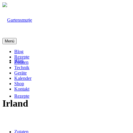
Menü
Blog
Rezepte
Blog
Zutaten
Technik
Geräte
Kalender
Shop
Kontakt
Rezepte
Irland
Zutaten