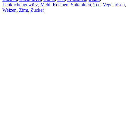
Lebkuchengewürz
,
Mehl
,
Rosinen
,
Sultaninen
,
Tee
,
Vegetarisch
,
Weizen
,
Zimt
,
Zucker