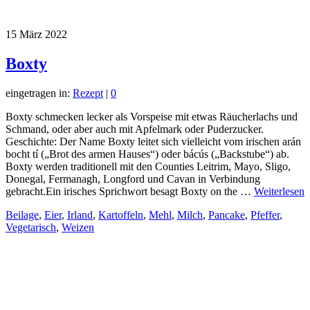
15
März 2022
Boxty
eingetragen in:
Rezept
|
0
Boxty schmecken lecker als Vorspeise mit etwas Räucherlachs und
Schmand, oder aber auch mit Apfelmark oder Puderzucker.
Geschichte: Der Name Boxty leitet sich vielleicht vom irischen arán
bocht tí („Brot des armen Hauses“) oder bácús („Backstube“) ab.
Boxty werden traditionell mit den Counties Leitrim, Mayo, Sligo,
Donegal, Fermanagh, Longford und Cavan in Verbindung
gebracht.Ein irisches Sprichwort besagt Boxty on the …
Weiterlesen
Beilage
,
Eier
,
Irland
,
Kartoffeln
,
Mehl
,
Milch
,
Pancake
,
Pfeffer
,
Vegetarisch
,
Weizen