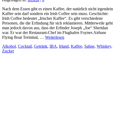
Nach dem Essen gibt es einen Kaffee, der natürlich nicht irgendein
Kaffee sein darf sondern ein Irish Coffee sein muss. Geschichte:
Irish Coffee bedeutet „Irischer Kaffee“. Es gibt verschiedene
Personen, die die Erfindung für sich reklamieren. Mittlerweile geht
man jedoch davon aus, dass der Erfinder Joseph „Joe“ Sheridan
war. Er war der Restaurant-Chef im Flughafen Foynes Airbase
Flying Boat Terminal, …
Weiterlesen
Alkohol
,
Cocktail
,
Getränk
,
IBA
,
Irland
,
Kaffee
,
Sahne
,
Whiskey
,
Zucker