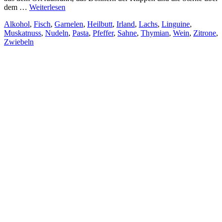
dem …
Weiterlesen
Alkohol
,
Fisch
,
Garnelen
,
Heilbutt
,
Irland
,
Lachs
,
Linguine
,
Muskatnuss
,
Nudeln
,
Pasta
,
Pfeffer
,
Sahne
,
Thymian
,
Wein
,
Zitrone
,
Zwiebeln