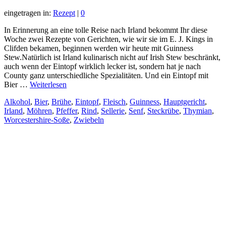
eingetragen in:
Rezept
|
0
In Erinnerung an eine tolle Reise nach Irland bekommt Ihr diese
Woche zwei Rezepte von Gerichten, wie wir sie im E. J. Kings in
Clifden bekamen, beginnen werden wir heute mit Guinness
Stew.Natürlich ist Irland kulinarisch nicht auf Irish Stew beschränkt,
auch wenn der Eintopf wirklich lecker ist, sondern hat je nach
County ganz unterschiedliche Spezialitäten. Und ein Eintopf mit
Bier …
Weiterlesen
Alkohol
,
Bier
,
Brühe
,
Eintopf
,
Fleisch
,
Guinness
,
Hauptgericht
,
Irland
,
Möhren
,
Pfeffer
,
Rind
,
Sellerie
,
Senf
,
Steckrübe
,
Thymian
,
Worcestershire-Soße
,
Zwiebeln