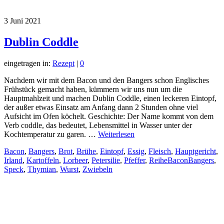
3
Juni 2021
Dublin Coddle
eingetragen in:
Rezept
|
0
Nachdem wir mit dem Bacon und den Bangers schon Englisches
Frühstück gemacht haben, kümmern wir uns nun um die
Hauptmahlzeit und machen Dublin Coddle, einen leckeren Eintopf,
der außer etwas Einsatz am Anfang dann 2 Stunden ohne viel
Aufsicht im Ofen köchelt. Geschichte: Der Name kommt von dem
Verb coddle, das bedeutet, Lebensmittel in Wasser unter der
Kochtemperatur zu garen. …
Weiterlesen
Bacon
,
Bangers
,
Brot
,
Brühe
,
Eintopf
,
Essig
,
Fleisch
,
Hauptgericht
,
Irland
,
Kartoffeln
,
Lorbeer
,
Petersilie
,
Pfeffer
,
ReiheBaconBangers
,
Speck
,
Thymian
,
Wurst
,
Zwiebeln