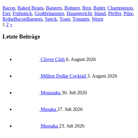
Bacon
,
Baked Beans
,
Bangers
,
Bohnen
,
Brot
,
Butter
,
Champignon
,
Eier
,
Frühstück
,
Großbritannien
,
Hauptgericht
,
Irland
,
Pfeffer
,
Pilze
,
ReiheBaconBangers
,
Speck
,
Toast
,
Tomaten
,
Wurst
1
2
»
Letzte Beiträge
Clover Club
6. August 2026
Million Dollar Cocktail
3. August 2026
Moussaka
30. Juli 2026
Musaka
27. Juli 2026
Mussaka
23. Juli 2026