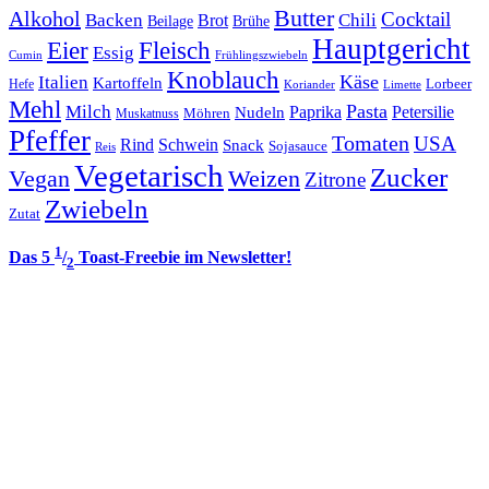
Butter
Alkohol
Cocktail
Backen
Brot
Chili
Brühe
Beilage
Hauptgericht
Eier
Fleisch
Essig
Cumin
Frühlingszwiebeln
Knoblauch
Italien
Käse
Kartoffeln
Lorbeer
Hefe
Koriander
Limette
Mehl
Pasta
Milch
Paprika
Petersilie
Nudeln
Möhren
Muskatnuss
Pfeffer
Tomaten
USA
Rind
Schwein
Snack
Sojasauce
Reis
Vegetarisch
Zucker
Vegan
Weizen
Zitrone
Zwiebeln
Zutat
1
Das 5
/
Toast-Freebie im Newsletter!
2