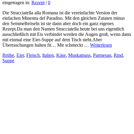
eingetragen in:
Rezept
|
0
Die Stracciatella alla Romana ist die vereinfachte Version der
einfachen Minestra del Paradiso. Mit den gleichen Zutaten minus
den Semmelbröseln ist sie dann aber doch ein ganz eigenes
Rezept.Da man den Namen Stracciatella heute bei uns eigentlich
ausschließlich mit Eis verbindet werden die Augen groß, wenn dann
mit einmal eine Eier-Suppe auf dem Tisch steht.Aber
Überraschungen halten fit… Mir schmeckt …
Weiterlesen
Brühe
,
Eier
,
Fleisch
,
Italien
,
Käse
,
Muskatnuss
,
Parmesan
,
Rind
,
Suppe