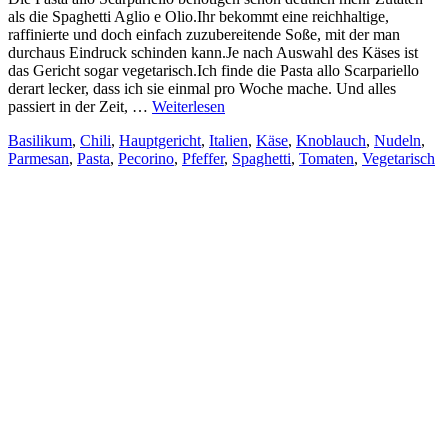
als die Spaghetti Aglio e Olio.Ihr bekommt eine reichhaltige,
raffinierte und doch einfach zuzubereitende Soße, mit der man
durchaus Eindruck schinden kann.Je nach Auswahl des Käses ist
das Gericht sogar vegetarisch.Ich finde die Pasta allo Scarpariello
derart lecker, dass ich sie einmal pro Woche mache. Und alles
passiert in der Zeit, …
Weiterlesen
Basilikum
,
Chili
,
Hauptgericht
,
Italien
,
Käse
,
Knoblauch
,
Nudeln
,
Parmesan
,
Pasta
,
Pecorino
,
Pfeffer
,
Spaghetti
,
Tomaten
,
Vegetarisch