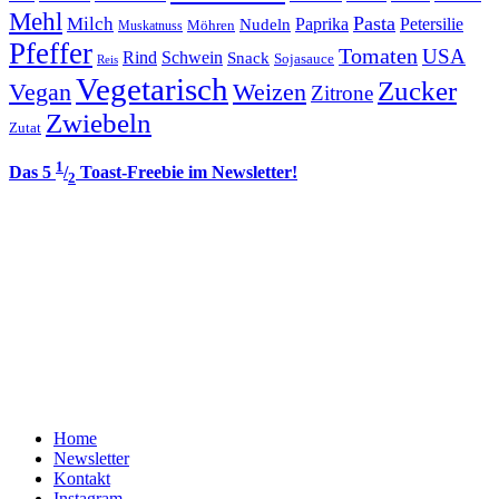
Mehl
Pasta
Milch
Paprika
Petersilie
Nudeln
Möhren
Muskatnuss
Pfeffer
Tomaten
USA
Rind
Schwein
Snack
Sojasauce
Reis
Vegetarisch
Zucker
Vegan
Weizen
Zitrone
Zwiebeln
Zutat
1
Das 5
/
Toast-Freebie im Newsletter!
2
Home
Newsletter
Kontakt
Instagram