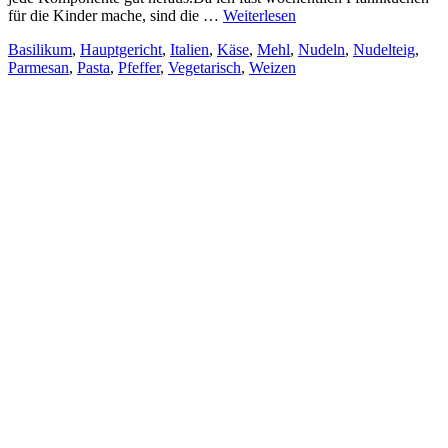
für die Kinder mache, sind die …
Weiterlesen
Basilikum
,
Hauptgericht
,
Italien
,
Käse
,
Mehl
,
Nudeln
,
Nudelteig
,
Parmesan
,
Pasta
,
Pfeffer
,
Vegetarisch
,
Weizen