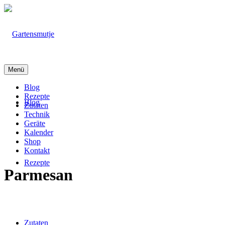
Menü
Blog
Rezepte
Blog
Zutaten
Technik
Geräte
Kalender
Shop
Kontakt
Rezepte
Parmesan
Zutaten