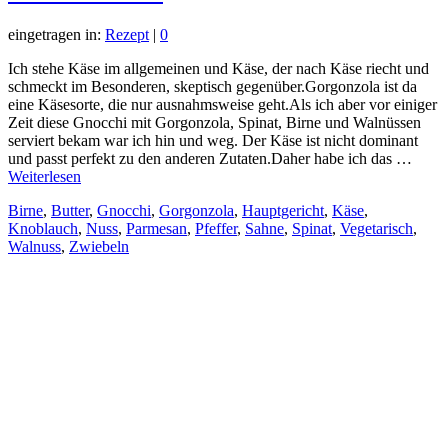
eingetragen in:
Rezept
|
0
Ich stehe Käse im allgemeinen und Käse, der nach Käse riecht und
schmeckt im Besonderen, skeptisch gegenüber.Gorgonzola ist da
eine Käsesorte, die nur ausnahmsweise geht.Als ich aber vor einiger
Zeit diese Gnocchi mit Gorgonzola, Spinat, Birne und Walnüssen
serviert bekam war ich hin und weg. Der Käse ist nicht dominant
und passt perfekt zu den anderen Zutaten.Daher habe ich das …
Weiterlesen
Birne
,
Butter
,
Gnocchi
,
Gorgonzola
,
Hauptgericht
,
Käse
,
Knoblauch
,
Nuss
,
Parmesan
,
Pfeffer
,
Sahne
,
Spinat
,
Vegetarisch
,
Walnuss
,
Zwiebeln