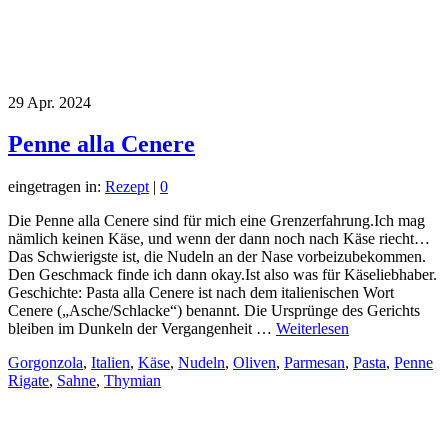
29
Apr. 2024
Penne alla Cenere
eingetragen in:
Rezept
|
0
Die Penne alla Cenere sind für mich eine Grenzerfahrung.Ich mag
nämlich keinen Käse, und wenn der dann noch nach Käse riecht…
Das Schwierigste ist, die Nudeln an der Nase vorbeizubekommen.
Den Geschmack finde ich dann okay.Ist also was für Käseliebhaber.
Geschichte: Pasta alla Cenere ist nach dem italienischen Wort
Cenere („Asche/Schlacke“) benannt. Die Ursprünge des Gerichts
bleiben im Dunkeln der Vergangenheit …
Weiterlesen
Gorgonzola
,
Italien
,
Käse
,
Nudeln
,
Oliven
,
Parmesan
,
Pasta
,
Penne
Rigate
,
Sahne
,
Thymian