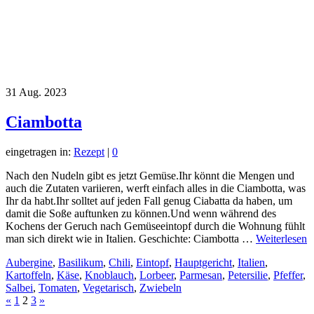
31
Aug. 2023
Ciambotta
eingetragen in:
Rezept
|
0
Nach den Nudeln gibt es jetzt Gemüse.Ihr könnt die Mengen und
auch die Zutaten variieren, werft einfach alles in die Ciambotta, was
Ihr da habt.Ihr solltet auf jeden Fall genug Ciabatta da haben, um
damit die Soße auftunken zu können.Und wenn während des
Kochens der Geruch nach Gemüseeintopf durch die Wohnung fühlt
man sich direkt wie in Italien. Geschichte: Ciambotta …
Weiterlesen
Aubergine
,
Basilikum
,
Chili
,
Eintopf
,
Hauptgericht
,
Italien
,
Kartoffeln
,
Käse
,
Knoblauch
,
Lorbeer
,
Parmesan
,
Petersilie
,
Pfeffer
,
Salbei
,
Tomaten
,
Vegetarisch
,
Zwiebeln
«
1
2
3
»