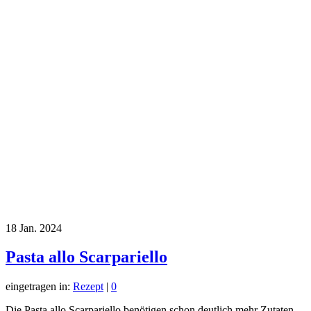
18
Jan. 2024
Pasta allo Scarpariello
eingetragen in:
Rezept
|
0
Die Pasta allo Scarpariello benötigen schon deutlich mehr Zutaten