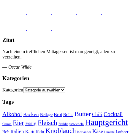
Zitat
Nach einem trefflichen Mittagessen ist man geneigt, allen zu
verzeihen.
—
Oscar Wilde
Kategorien
Kategorien
Tags
Butter
Alkohol
Cocktail
Backen
Brot
Chili
Brühe
Beilage
Hauptgericht
Eier
Fleisch
Essig
Cumin
Frühlingszwiebeln
Knoblauch
Italien
Käse
Kartoffeln
Lorbeer
Hefe
Koriander
Limette