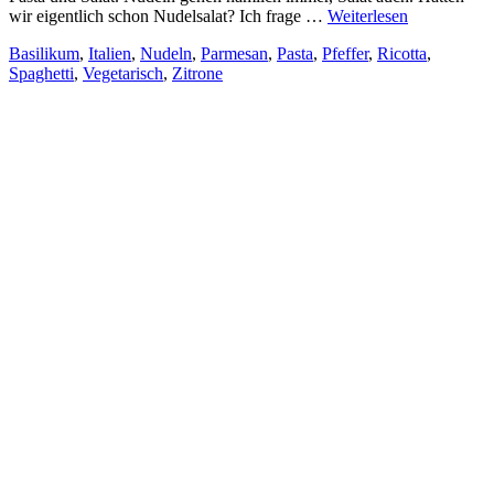
wir eigentlich schon Nudelsalat? Ich frage …
Weiterlesen
Basilikum
,
Italien
,
Nudeln
,
Parmesan
,
Pasta
,
Pfeffer
,
Ricotta
,
Spaghetti
,
Vegetarisch
,
Zitrone