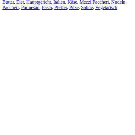
Butter
,
Eier
,
Hauptgericht
,
Italien
,
Käse
,
Mezzi Paccheri
,
Nudeln
,
Paccheri
,
Parmesan
,
Pasta
,
Pfeffer
,
Pilze
,
Sahne
,
Vegetarisch