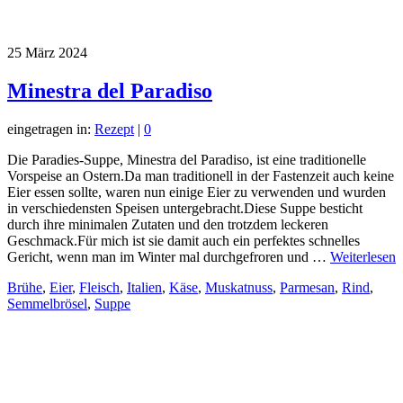
25
März 2024
Minestra del Paradiso
eingetragen in:
Rezept
|
0
Die Paradies-Suppe, Minestra del Paradiso, ist eine traditionelle
Vorspeise an Ostern.Da man traditionell in der Fastenzeit auch keine
Eier essen sollte, waren nun einige Eier zu verwenden und wurden
in verschiedensten Speisen untergebracht.Diese Suppe besticht
durch ihre minimalen Zutaten und den trotzdem leckeren
Geschmack.Für mich ist sie damit auch ein perfektes schnelles
Gericht, wenn man im Winter mal durchgefroren und …
Weiterlesen
Brühe
,
Eier
,
Fleisch
,
Italien
,
Käse
,
Muskatnuss
,
Parmesan
,
Rind
,
Semmelbrösel
,
Suppe