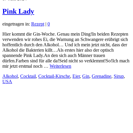
Pink Lady
eingetragen in:
Rezept
|
0
Hier kommt die Gin-Woche. Genau mein Ding!In beiden Rezepten
verwenden wir rohes Ei, die Warnung an Schwangere erübrigt sich
hoffentlich durch den Alkohol… Und ich mein jetzt nicht, dass der
Alkohol die Bakterien killt…Als erstes hier also der optisch
spannende Pink Lady.An den sich auch Männer trauen
dürfen.Farben sind für alle da!Seid nicht so verklemmt!So!Ich mach
mir jetzt erstmal noch …
Weiterlesen
Alkohol
,
Cocktail
,
Cocktail-Kirsche
,
Eier
,
Gin
,
Grenadine
,
Sirup
,
USA