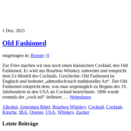
1
Dez. 2021
Old Fashioned
eingetragen in:
Rezept
|
0
Zur Feier machen wir nun noch einen klassischen Cocktail, den Old
Fashioned. Er wird aus Bourbon Whiskey zubereitet und entspricht
dem Ur-Modell des Cocktails. Geschichte: Old Fashioned ist
Englisch und bedeutet „altmodisch/nach traditioneller Art“. Der Old
Fashioned entspricht dem, was man ursprünglich zu Beginn des 19.
Jahrhunderts in den USA als Cocktail bezeichnete. 1806 wurde
erstmals der „cock tail“ definiert, …
Weiterlesen
Alkohol
,
Angostura Bitter
,
Bourbon Whiskey
,
Cocktail
,
Cocktail-
Kirsche
,
IBA
,
Orange
,
USA
,
Whiskey
,
Zucker
Letzte Beiträge