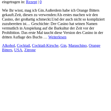
eingetragen in:
Rezept
|
0
Wie Ihr wisst, mag ich Gin.Außerdem habe ich Orange Bitters
gekauft.Zeit, diesen zu verwenden:Als erstes machen wir den
Casino, der großartig schmeckt.Und der auch nicht so kompliziert
zuzubereiten ist… Geschichte: Der Casino hat seinen Namen
vermutlich in Anspielung auf die Barkultur der Zeit vor der
Prohibition. Das erste Mal taucht diese Version des Casino in der
dritten Auflage des Buchs …
Weiterlesen
Alkohol
,
Cocktail
,
Cocktail-Kirsche
,
Gin
,
Maraschino
,
Orange
Bitters
,
USA
,
Zitrone