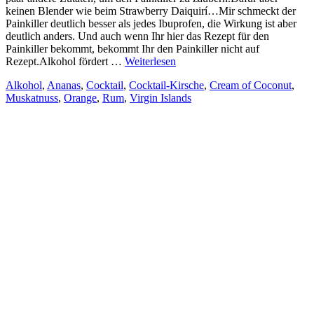
keinen Blender wie beim Strawberry Daiquirí…Mir schmeckt der
Painkiller deutlich besser als jedes Ibuprofen, die Wirkung ist aber
deutlich anders. Und auch wenn Ihr hier das Rezept für den
Painkiller bekommt, bekommt Ihr den Painkiller nicht auf
Rezept.Alkohol fördert …
Weiterlesen
Alkohol
,
Ananas
,
Cocktail
,
Cocktail-Kirsche
,
Cream of Coconut
,
Muskatnuss
,
Orange
,
Rum
,
Virgin Islands