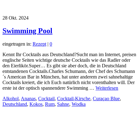
28
Okt. 2024
Swimming Pool
eingetragen in:
Rezept
|
0
Kennt Ihr Cocktails aus Deutschland?Sucht man im Internet, preisen
englische Seiten wichtige deutsche Cocktails wie das Radler oder
den Eierlikör.Super… Es gibt sie aber doch, die in Deutschland
entstandenen Cocktails.Charles Schumann, der Chef des Schumann
´s American Bar in München, hat unter anderem zwei sahnehaltige
Cocktails kreiert, die ich Euch natürlich nicht vorenthalten will. Der
erste ist der optisch spannendere Swimming …
Weiterlesen
Alkohol
,
Ananas
,
Cocktail
,
Cocktail-Kirsche
,
Curaçao Blue
,
Deutschland
,
Kokos
,
Rum
,
Sahne
,
Wodka