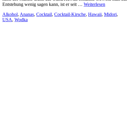
Entstehung wenig sagen kann, ist er seit …
Weiterlesen
Alkohol
,
Ananas
,
Cocktail
,
Cocktail-Kirsche
,
Hawaii
,
Midori
,
USA
,
Wodka