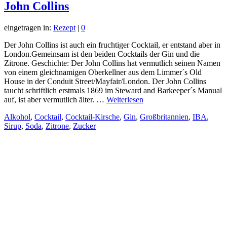
John Collins
eingetragen in:
Rezept
|
0
Der John Collins ist auch ein fruchtiger Cocktail, er entstand aber in
London.Gemeinsam ist den beiden Cocktails der Gin und die
Zitrone. Geschichte: Der John Collins hat vermutlich seinen Namen
von einem gleichnamigen Oberkellner aus dem Limmer´s Old
House in der Conduit Street/Mayfair/London. Der John Collins
taucht schriftlich erstmals 1869 im Steward and Barkeeper´s Manual
auf, ist aber vermutlich älter. …
Weiterlesen
Alkohol
,
Cocktail
,
Cocktail-Kirsche
,
Gin
,
Großbritannien
,
IBA
,
Sirup
,
Soda
,
Zitrone
,
Zucker