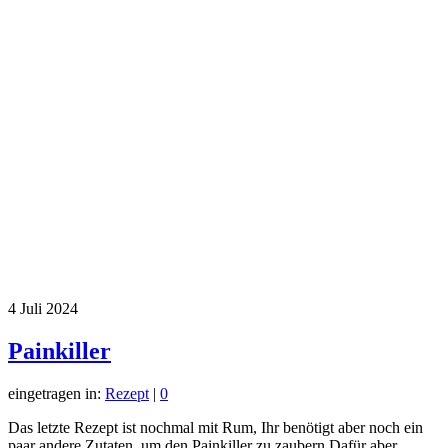
4
Juli 2024
Painkiller
eingetragen in:
Rezept
|
0
Das letzte Rezept ist nochmal mit Rum, Ihr benötigt aber noch ein
paar andere Zutaten, um den Painkiller zu zaubern.Dafür aber