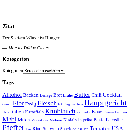
Zitat
Der Speisen Würze ist Hunger.
—
Marcus Tullius Cicero
Kategorien
Kategorien
Tags
Butter
Alkohol
Cocktail
Backen
Brot
Chili
Brühe
Beilage
Hauptgericht
Eier
Fleisch
Essig
Cumin
Frühlingszwiebeln
Knoblauch
Italien
Käse
Kartoffeln
Lorbeer
Hefe
Koriander
Limette
Mehl
Pasta
Milch
Paprika
Petersilie
Nudeln
Möhren
Muskatnuss
Pfeffer
Tomaten
USA
Rind
Schwein
Snack
Sojasauce
Reis