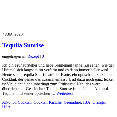
7
Aug. 2023
Tequila Sunrise
eingetragen in:
Rezept
|
0
Ich bin Frühaufsteher und liebe Sonnenaufgänge. Zu sehen, wie der
Himmel sich langsam rot verfärbt und es dann immer heller wird…
Heute steht Tequila Sunrise auf der Karte, ein optisch spektakulärer
Cocktail, der genau das zusammenfasst. Und dazu noch ganz lecker
ist.Vielleicht nicht unbedingt zum Frühstück. Nee, das wäre
übertrieben… Geschichte: Tequila Sunrise ist nach dem Alkohol,
Tequila, und seiner optischen …
Weiterlesen
Alkohol
,
Cocktail
,
Cocktail-Kirsche
,
Grenadine
,
IBA
,
Orange
,
USA