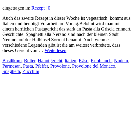
eingetragen in:
Rezept
|
0
Auch das zweite Rezept in dieser Woche ist vegetarisch, kommt aus
Italien und benötigt Vorarbeit am Vortag.Belohnt wird man mit
einem herrlichen Pastagericht das stark an Pasta alla Griscia erinnert.
Geschichte: Spaghetti alla Nerano sind nach der kleinen Stadt
Nerano auf der Halbinsel Sorrent benannt. Auch wenn es
verschiedene Legenden gibt ist die am weitest verbreitete, dass
dieses Gericht von …
Weiterlesen
Basilikum
,
Butter
,
Hauptgericht
,
Italien
,
Käse
,
Knoblauch
,
Nudeln
,
Parmesan
,
Pasta
,
Pfeffer
,
Provolone
,
Provolone del Monaco
,
Spaghetti
,
Zucchini