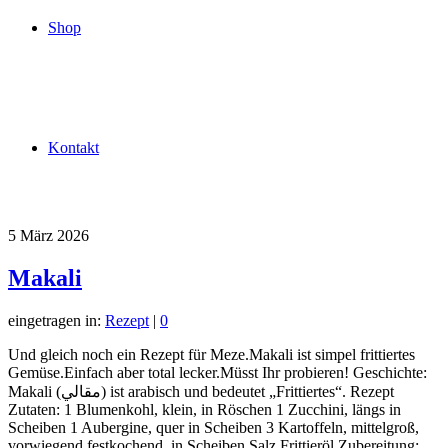
Shop
Kontakt
5
März 2026
Makali
eingetragen in:
Rezept
|
0
Und gleich noch ein Rezept für Meze.Makali ist simpel frittiertes
Gemüse.Einfach aber total lecker.Müsst Ihr probieren! Geschichte:
Makali (مقالي) ist arabisch und bedeutet „Frittiertes“. Rezept
Zutaten: 1 Blumenkohl, klein, in Röschen 1 Zucchini, längs in
Scheiben 1 Aubergine, quer in Scheiben 3 Kartoffeln, mittelgroß,
vorwiegend festkochend, in Scheiben Salz Frittieröl Zubereitung: