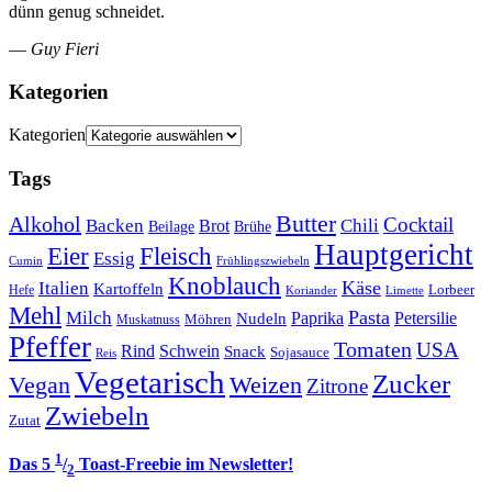
dünn genug schneidet.
—
Guy Fieri
Kategorien
Kategorien
Tags
Butter
Alkohol
Cocktail
Backen
Brot
Chili
Brühe
Beilage
Hauptgericht
Eier
Fleisch
Essig
Cumin
Frühlingszwiebeln
Knoblauch
Italien
Käse
Kartoffeln
Lorbeer
Hefe
Koriander
Limette
Mehl
Pasta
Milch
Paprika
Petersilie
Nudeln
Möhren
Muskatnuss
Pfeffer
Tomaten
USA
Rind
Schwein
Snack
Sojasauce
Reis
Vegetarisch
Zucker
Vegan
Weizen
Zitrone
Zwiebeln
Zutat
1
Das 5
/
Toast-Freebie im Newsletter!
2