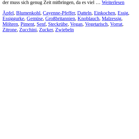
der muss sich genug Zeit mitbringen, da es viel …
Weiterlesen
Äpfel
,
Blumenkohl
,
Cayenne-Pfeffer
,
Datteln
,
Einkochen
,
Essig
,
Essiggurke
,
Gemüse
,
Großbritannien
,
Knoblauch
,
Malzessig
,
Möhren
,
Piment
,
Senf
,
Steckrübe
,
Vegan
,
Vegetarisch
,
Vorrat
,
Zitrone
,
Zucchini
,
Zucker
,
Zwiebeln