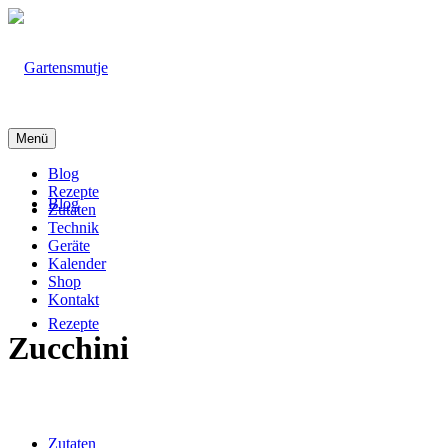
Menü
Blog
Rezepte
Blog
Zutaten
Technik
Geräte
Kalender
Shop
Kontakt
Rezepte
Zucchini
Zutaten