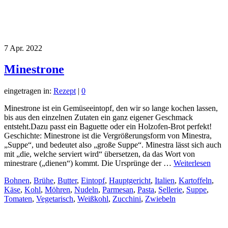
7
Apr. 2022
Minestrone
eingetragen in:
Rezept
|
0
Minestrone ist ein Gemüseeintopf, den wir so lange kochen lassen,
bis aus den einzelnen Zutaten ein ganz eigener Geschmack
entsteht.Dazu passt ein Baguette oder ein Holzofen-Brot perfekt!
Geschichte: Minestrone ist die Vergrößerungsform von Minestra,
„Suppe“, und bedeutet also „große Suppe“. Minestra lässt sich auch
mit „die, welche serviert wird“ übersetzen, da das Wort von
minestrare („dienen“) kommt. Die Ursprünge der …
Weiterlesen
Bohnen
,
Brühe
,
Butter
,
Eintopf
,
Hauptgericht
,
Italien
,
Kartoffeln
,
Käse
,
Kohl
,
Möhren
,
Nudeln
,
Parmesan
,
Pasta
,
Sellerie
,
Suppe
,
Tomaten
,
Vegetarisch
,
Weißkohl
,
Zucchini
,
Zwiebeln