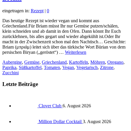
eingetragen in:
Rezept
|
0
Das heutige Rezept ist wieder vegan und kommt aus
Griechenland.Für Briam müsst Ihr nur Gemüse putzen/schälen,
klein schneiden und ab damit in den Ofen. Dann könnt Ihr Euch
zurücklehnen, bis alles gegart und wieder abgekühlt ist.Oder Ihr
macht in der Zwischenzeit schon mal den Nachtisch… Geschichte:
Briam (μπριάμ) leitet sich über das türkische Wort Bürian von dem
persischen Biryan („geröstet“) …
Weiterlesen
Aubergine
,
Gemüse
,
Griechenland
,
Kartoffeln
,
Möhren
,
Oregano
,
Paprika
,
Süßkartoffel
,
Tomaten
,
Vegan
,
Vegetarisch
,
Zitrone
,
Zucchini
Letzte Beiträge
Clover Club
6. August 2026
Million Dollar Cocktail
3. August 2026