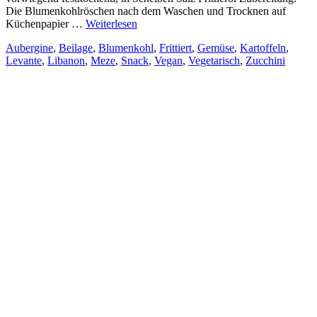
Die Blumenkohlröschen nach dem Waschen und Trocknen auf
Küchenpapier …
Weiterlesen
Aubergine
,
Beilage
,
Blumenkohl
,
Frittiert
,
Gemüse
,
Kartoffeln
,
Levante
,
Libanon
,
Meze
,
Snack
,
Vegan
,
Vegetarisch
,
Zucchini