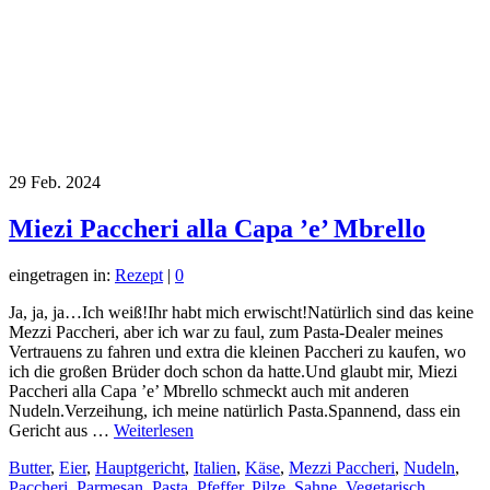
29
Feb. 2024
Miezi Paccheri alla Capa ’e’ Mbrello
eingetragen in:
Rezept
|
0
Ja, ja, ja…Ich weiß!Ihr habt mich erwischt!Natürlich sind das keine
Mezzi Paccheri, aber ich war zu faul, zum Pasta-Dealer meines
Vertrauens zu fahren und extra die kleinen Paccheri zu kaufen, wo
ich die großen Brüder doch schon da hatte.Und glaubt mir, Miezi
Paccheri alla Capa ’e’ Mbrello schmeckt auch mit anderen
Nudeln.Verzeihung, ich meine natürlich Pasta.Spannend, dass ein
Gericht aus …
Weiterlesen
Butter
,
Eier
,
Hauptgericht
,
Italien
,
Käse
,
Mezzi Paccheri
,
Nudeln
,
Paccheri
,
Parmesan
,
Pasta
,
Pfeffer
,
Pilze
,
Sahne
,
Vegetarisch