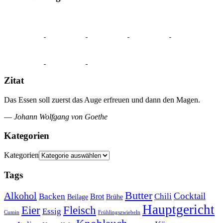
Zitat
Das Essen soll zuerst das Auge erfreuen und dann den Magen.
—
Johann Wolfgang von Goethe
Kategorien
Kategorien
Tags
Butter
Alkohol
Cocktail
Backen
Brot
Chili
Brühe
Beilage
Hauptgericht
Eier
Fleisch
Essig
Cumin
Frühlingszwiebeln