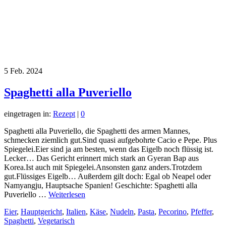
5
Feb. 2024
Spaghetti alla Puveriello
eingetragen in:
Rezept
|
0
Spaghetti alla Puveriello, die Spaghetti des armen Mannes,
schmecken ziemlich gut.Sind quasi aufgebohrte Cacio e Pepe. Plus
Spiegelei.Eier sind ja am besten, wenn das Eigelb noch flüssig ist.
Lecker… Das Gericht erinnert mich stark an Gyeran Bap aus
Korea.Ist auch mit Spiegelei.Ansonsten ganz anders.Trotzdem
gut.Flüssiges Eigelb… Außerdem gilt doch: Egal ob Neapel oder
Namyangju, Hauptsache Spanien! Geschichte: Spaghetti alla
Puveriello …
Weiterlesen
Eier
,
Hauptgericht
,
Italien
,
Käse
,
Nudeln
,
Pasta
,
Pecorino
,
Pfeffer
,
Spaghetti
,
Vegetarisch