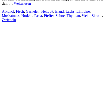
dem …
Weiterlesen
Alkohol
,
Fisch
,
Garnelen
,
Heilbutt
,
Irland
,
Lachs
,
Linguine
,
Muskatnuss
,
Nudeln
,
Pasta
,
Pfeffer
,
Sahne
,
Thymian
,
Wein
,
Zitrone
,
Zwiebeln