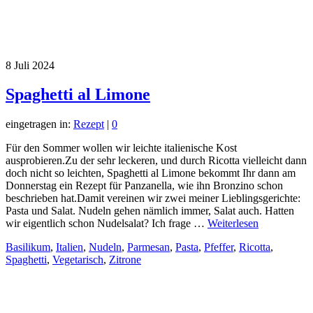
8
Juli 2024
Spaghetti al Limone
eingetragen in:
Rezept
|
0
Für den Sommer wollen wir leichte italienische Kost
ausprobieren.Zu der sehr leckeren, und durch Ricotta vielleicht dann
doch nicht so leichten, Spaghetti al Limone bekommt Ihr dann am
Donnerstag ein Rezept für Panzanella, wie ihn Bronzino schon
beschrieben hat.Damit vereinen wir zwei meiner Lieblingsgerichte:
Pasta und Salat. Nudeln gehen nämlich immer, Salat auch. Hatten
wir eigentlich schon Nudelsalat? Ich frage …
Weiterlesen
Basilikum
,
Italien
,
Nudeln
,
Parmesan
,
Pasta
,
Pfeffer
,
Ricotta
,
Spaghetti
,
Vegetarisch
,
Zitrone