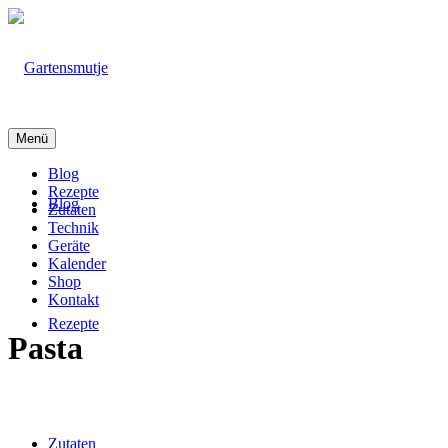
Menü
Blog
Rezepte
Blog
Zutaten
Technik
Geräte
Kalender
Shop
Kontakt
Rezepte
Pasta
Zutaten