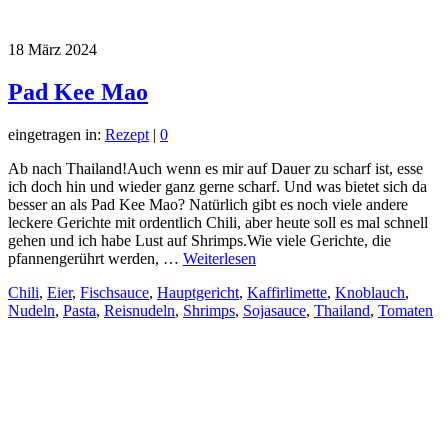
18
März 2024
Pad Kee Mao
eingetragen in:
Rezept
|
0
Ab nach Thailand!Auch wenn es mir auf Dauer zu scharf ist, esse
ich doch hin und wieder ganz gerne scharf. Und was bietet sich da
besser an als Pad Kee Mao? Natürlich gibt es noch viele andere
leckere Gerichte mit ordentlich Chili, aber heute soll es mal schnell
gehen und ich habe Lust auf Shrimps.Wie viele Gerichte, die
pfannengerührt werden, …
Weiterlesen
Chili
,
Eier
,
Fischsauce
,
Hauptgericht
,
Kaffirlimette
,
Knoblauch
,
Nudeln
,
Pasta
,
Reisnudeln
,
Shrimps
,
Sojasauce
,
Thailand
,
Tomaten