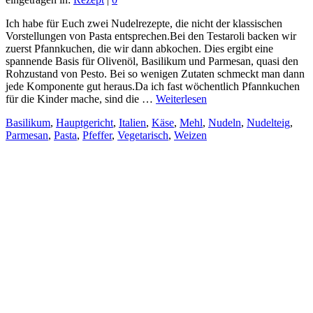
Ich habe für Euch zwei Nudelrezepte, die nicht der klassischen
Vorstellungen von Pasta entsprechen.Bei den Testaroli backen wir
zuerst Pfannkuchen, die wir dann abkochen. Dies ergibt eine
spannende Basis für Olivenöl, Basilikum und Parmesan, quasi den
Rohzustand von Pesto. Bei so wenigen Zutaten schmeckt man dann
jede Komponente gut heraus.Da ich fast wöchentlich Pfannkuchen
für die Kinder mache, sind die …
Weiterlesen
Basilikum
,
Hauptgericht
,
Italien
,
Käse
,
Mehl
,
Nudeln
,
Nudelteig
,
Parmesan
,
Pasta
,
Pfeffer
,
Vegetarisch
,
Weizen