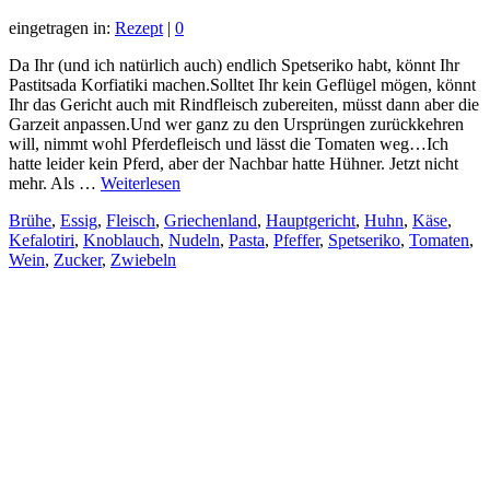
eingetragen in:
Rezept
|
0
Da Ihr (und ich natürlich auch) endlich Spetseriko habt, könnt Ihr
Pastitsada Korfiatiki machen.Solltet Ihr kein Geflügel mögen, könnt
Ihr das Gericht auch mit Rindfleisch zubereiten, müsst dann aber die
Garzeit anpassen.Und wer ganz zu den Ursprüngen zurückkehren
will, nimmt wohl Pferdefleisch und lässt die Tomaten weg…Ich
hatte leider kein Pferd, aber der Nachbar hatte Hühner. Jetzt nicht
mehr. Als …
Weiterlesen
Brühe
,
Essig
,
Fleisch
,
Griechenland
,
Hauptgericht
,
Huhn
,
Käse
,
Kefalotiri
,
Knoblauch
,
Nudeln
,
Pasta
,
Pfeffer
,
Spetseriko
,
Tomaten
,
Wein
,
Zucker
,
Zwiebeln