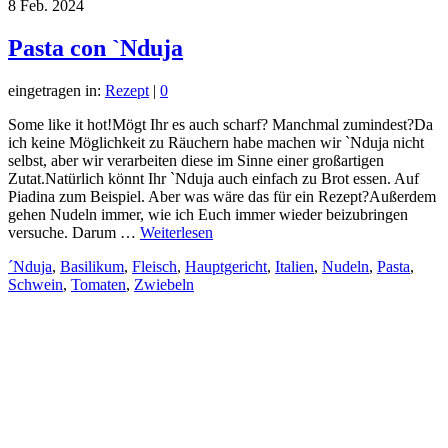
8
Feb. 2024
Pasta con `Nduja
eingetragen in:
Rezept
|
0
Some like it hot!Mögt Ihr es auch scharf? Manchmal zumindest?Da
ich keine Möglichkeit zu Räuchern habe machen wir `Nduja nicht
selbst, aber wir verarbeiten diese im Sinne einer großartigen
Zutat.Natürlich könnt Ihr `Nduja auch einfach zu Brot essen. Auf
Piadina zum Beispiel. Aber was wäre das für ein Rezept?Außerdem
gehen Nudeln immer, wie ich Euch immer wieder beizubringen
versuche. Darum …
Weiterlesen
´Nduja
,
Basilikum
,
Fleisch
,
Hauptgericht
,
Italien
,
Nudeln
,
Pasta
,
Schwein
,
Tomaten
,
Zwiebeln