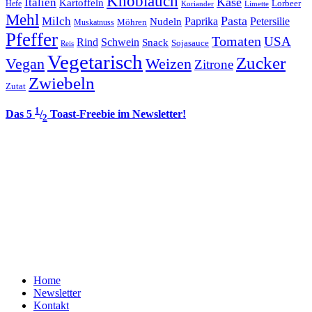
Knoblauch
Italien
Käse
Kartoffeln
Lorbeer
Hefe
Koriander
Limette
Mehl
Pasta
Milch
Paprika
Petersilie
Nudeln
Möhren
Muskatnuss
Pfeffer
Tomaten
USA
Rind
Schwein
Snack
Sojasauce
Reis
Vegetarisch
Zucker
Vegan
Weizen
Zitrone
Zwiebeln
Zutat
1
Das 5
/
Toast-Freebie im Newsletter!
2
Home
Newsletter
Kontakt