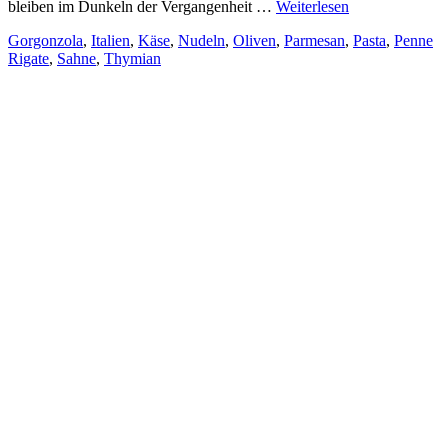
bleiben im Dunkeln der Vergangenheit …
Weiterlesen
Gorgonzola
,
Italien
,
Käse
,
Nudeln
,
Oliven
,
Parmesan
,
Pasta
,
Penne
Rigate
,
Sahne
,
Thymian